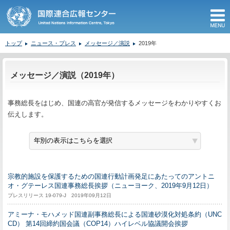
M
トップ
ニュース・プレス
メッセージ／演説
2019年
ここから本文です。
メッセージ／演説（2019年）
事務総長をはじめ、国連の高官が発信するメッセージをわかりやすくお
伝えします。
宗教的施設を保護するための国連行動計画発足にあたってのアントニ
オ・グテーレス国連事務総長挨拶（ニューヨーク、2019年9月12日）
プレスリリース 19-079-J 2019年09月12日
アミーナ・モハメッド国連副事務総長による国連砂漠化対処条約（UNC
CD） 第14回締約国会議（COP14）ハイレベル協議開会挨拶