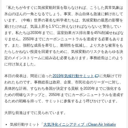
「私たちが今すぐに気候変動対策を取らなければ、こうした異常気象は
氷山のほんの一角となるでしょう。事実、氷山自体も急速に解け出して
います。（中略）世界の著名な科学者たちは、気候変動の最悪の影響を
避けたければ、気温上昇を1.5°Cに抑えなければならないと警告してい
ます。私たちは2030年までに、温室効果ガス排出量を45%削減せねばな
りません。2050年までにカーボンニュートラルを達成する必要もありま
す。また、強靭な成長を牽引し、脆弱性を低減し、より大きな被害をも
たらしかねない投資を回避するために、気候変動のリスクをあらゆる決
定のメインストリームに組み込む必要もあります」事務総長はこのよう
に付け加えました。
本日の発表は、間近に迫った
2019年気候行動サミット
に先駆けて行
われたものです。事務総長は政府、企業、市民社会のリーダーに対し、
具体的な計画、すなわち各国が決定する貢献 を2020年までに強化する
ための明確なステップと、2050年までにカーボンニュートラルを達成す
るための戦略を持って、サミットに参集するよう呼びかけています。
大胆な前進はすでに見られています。
気候行動サミット「
大気浄化イニシアティブ（Clean Air Initiativ