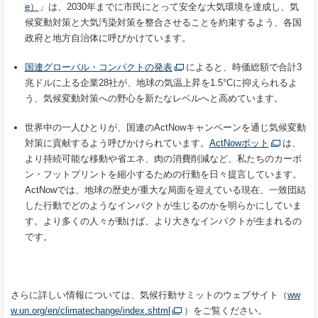
e）
」は、2030年までに市民にとって安全な大気環境を達成し、気
候変動対策と大気汚染対策を整合させることを約束するよう、各国
政府と地方自治体に呼びかけています。
国連グローバル・コンパクトの発表
によると、時価総額で合計3
兆ドルに上る企業28社が、地球の気温上昇を1.5°Cに抑えられるよ
う、気候変動対策への野心を新たなレベルへと高めています。
世界中の一人ひとりが、国連のActNowキャンペーンを通じ気候変動
対策に貢献するよう呼びかけられています。
ActNowボット
は、
より持続可能な移動や省エネ、肉の消費削減など、私たちのカーボ
ン・フットプリントを縮小するための行動を日々提言しています。
ActNowでは、地球の歴史が重大な局面を迎えている現在、一致団結
した行動でどのようなインパクトが生じるのかを明らかにしていま
す。より多くの人々が動けば、より大きなインパクトが生まれるの
です。
さらに詳しい情報については、気候行動サミットのウェブサイト（
ww
w.un.org/en/climatechange/index.shtml
）をご覧ください。