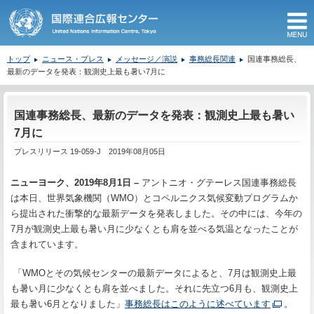
M
トップ
ニュース・プレス
メッセージ／演説
事務総長関連
国連事務総長、
最新のデータを発表：観測史上最も暑い7月に
ここから本文です。
国連事務総長、最新のデータを発表：観測史上最も暑い
7月に
プレスリリース 19-059-J 2019年08月05日
ニューヨーク、2019年8月1日 –
アントニオ・グテーレス国連事務総長
は本日、世界気象機関（WMO）とコペルニクス気候変動プログラムか
ら提出された衝撃的な最新データを発表しました。その中には、今年の
7月が観測史上最も暑い月に少なくとも肩を並べる気温となったことが
含まれています。
「WMOとその気候センターの最新データによると、7月は観測史上最
も暑い月に少なくとも肩を並べました。それに先立つ6月も、観測史上
最も暑い6月となりました」
事務総長はこのように述べています
。