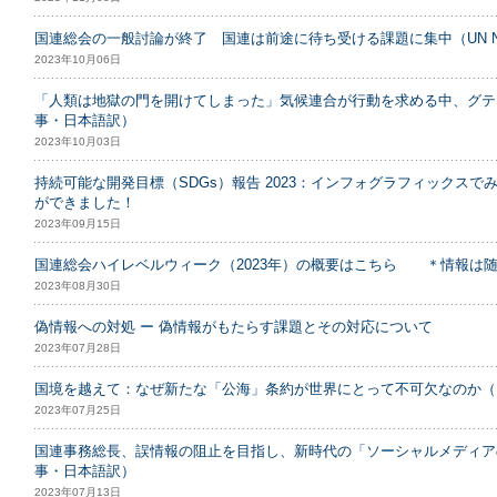
国連総会の一般討論が終了 国連は前途に待ち受ける課題に集中（UN N
2023年10月06日
「人類は地獄の門を開けてしまった」気候連合が行動を求める中、グテーレ
事・日本語訳）
2023年10月03日
持続可能な開発目標（SDGs）報告 2023：インフォグラフィックスで
ができました！
2023年09月15日
国連総会ハイレベルウィーク（2023年）の概要はこちら ＊情報は
2023年08月30日
偽情報への対処 ー 偽情報がもたらす課題とその対応について
2023年07月28日
国境を越えて：なぜ新たな「公海」条約が世界にとって不可欠なのか（UN
2023年07月25日
国連事務総長、誤情報の阻止を目指し、新時代の「ソーシャルメディアの誠
事・日本語訳）
2023年07月13日