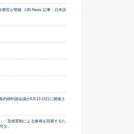
官が警鐘（UN News 記事・日本語
利条約締約国会議が6月13-15日に開催さ
：「気候変動による惨禍を回避するた
可欠」