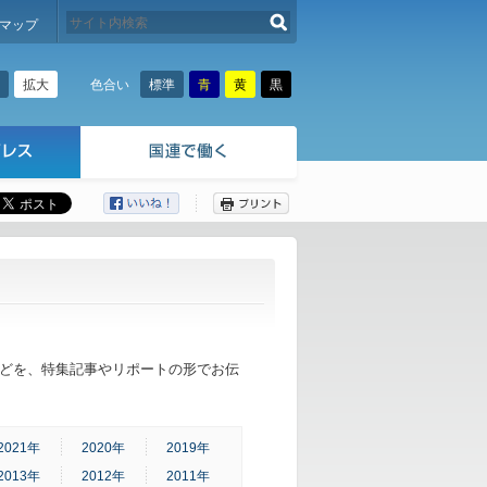
検索する
マップ
拡大
標準
青
黄
黒
色合い
ここから本文です。
どを、特集記事やリポートの形でお伝
2021年
2020年
2019年
2013年
2012年
2011年