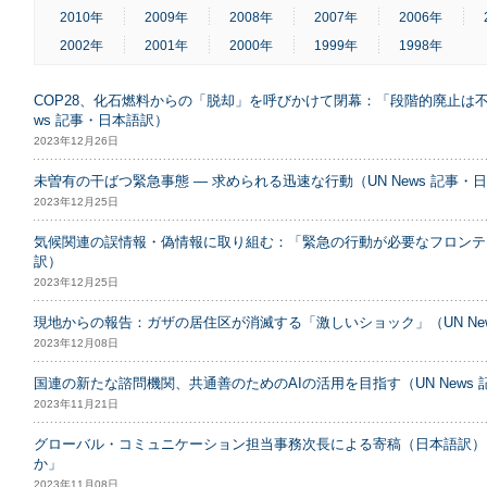
2010年
2009年
2008年
2007年
2006年
2002年
2001年
2000年
1999年
1998年
COP28、化石燃料からの「脱却」を呼びかけて閉幕：「段階的廃止は不
ws 記事・日本語訳）
2023年12月26日
未曽有の干ばつ緊急事態 — 求められる迅速な行動（UN News 記事・
2023年12月25日
気候関連の誤情報・偽情報に取り組む：「緊急の行動が必要なフロンティア
訳）
2023年12月25日
現地からの報告：ガザの居住区が消滅する「激しいショック」（UN Ne
2023年12月08日
国連の新たな諮問機関、共通善のためのAIの活用を目指す（UN News
2023年11月21日
グローバル・コミュニケーション担当事務次長による寄稿（日本語訳）
か」
2023年11月08日