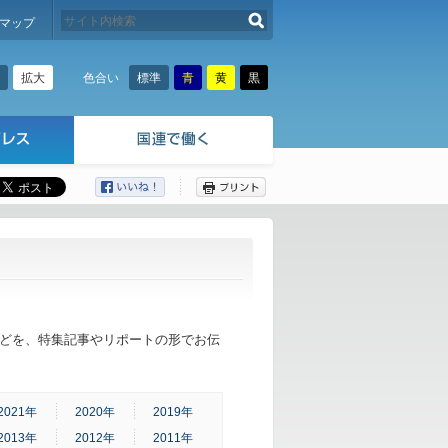
検索する
マップ
拡大
標準
青
黄
黒
色合い
ここから本文です。
どを、特集記事やリポートの形でお伝
2021年
2020年
2019年
2013年
2012年
2011年