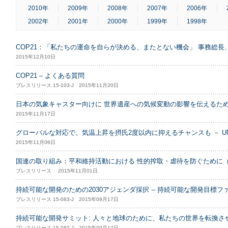
2010年
2009年
2008年
2007年
2006年
2002年
2001年
2000年
1999年
1998年
COP21：「私たちの運命を自らが決める、またとない機会」 事務総
2015年12月10日
COP21 – よくある質問
プレスリリース 15-103-J 2015年11月20日
日本の気象キャスター向けに 世界遺産への気候変動の影響を伝えるた
2015年11月17日
グローバルな対応で、気温上昇を摂氏2度以内に抑えるチャンスも － UN
2015年11月06日
国連の取り組み：平和維持活動における 性的搾取・虐待を防ぐために（フ
プレスリリース 2015年11月01日
持続可能な開発のための2030アジェンダ採択 -- 持続可能な開発目標フ
プレスリリース 15-083-J 2015年09月17日
持続可能な開発サミット: 人々と地球のために、私たちの世界を転換させよう
プレスリリース 15-082-J 2015年09月17日