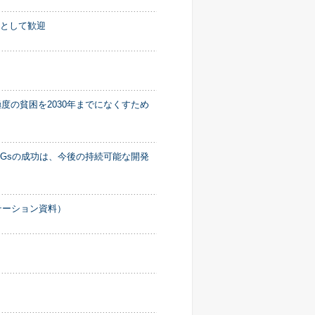
目として歓迎
度の貧困を2030年までになくすため
DGsの成功は、今後の持続可能な開発
テーション資料）