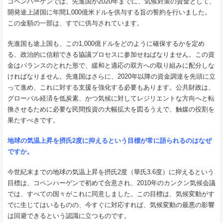
コペンハーゲンでは、先進国が2020年までに、気候対策の資金として、
開発途上諸国に年間1,000億米ドルを供与する旨の誓約を行いました。
この金額の一部は、すでに供与されています。
先進国も途上国も、この1,000億ドルをどのように確保するかを定め
る、政治的に信頼できる協議プロセスに参加せねばなりません。この資
金はバランスのとれた形で、緩和と適応の双方への取り組みに配分しな
ければなりません。先進国はさらに、2020年以降の資金調達を先頭に立
って進め、これに対する支援を強化する必要もあります。公共財政は、
グローバル経済を低炭素、かつ気候に対してレジリエントな方向へと転
換させるために必要な民間投資の大幅拡大を図るうえで、触媒の役割を
果たすべきです。
地球の気温上昇を摂氏
2
度に抑えるという目標が常に語られるのはなぜ
ですか。
今世紀末までの地球の気温上昇を摂氏2度（華氏3.6度）に抑えるという
目標は、コペンハーゲンで初めて合意され、2010年のカンクン気候会議
では、すべての国々がこれに同意しました。この目標は、気候変動がす
でに生じてはいるものの、今すぐに対応すれば、気候変動の最悪の影響
は回避できるという認識に立つものです。