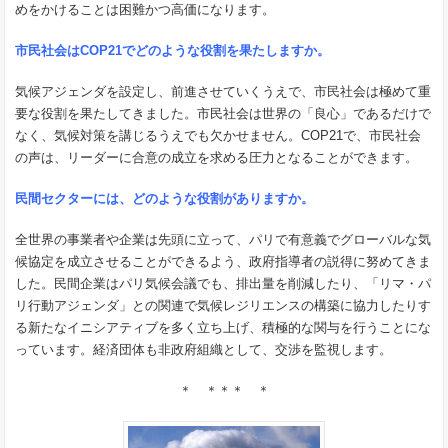
めをかけることは困難かつ高価になります。
市民社会は
COP21
でどのような役割を果たしますか。
気候アジェンダを設定し、前進させていくうえで、市民社会は極めて重
要な役割を果たしてきました。市民社会は世界の「良心」であるだけで
なく、気候対策を講じるうえでも欠かせません。COP21で、市民社会
の声は、リーダーに合意の成立を求める圧力となることができます。
民間セクターには、どのような役割がありますか。
全世界の事業者や企業は先頭に立って、パリで有意義でグローバルな気
候協定を成立させることができるよう、政府指導者の説得に努めてきま
した。民間企業はパリ気候会議でも、排出量を削減したり、「リマ・パ
リ行動アジェンダ」との関連で気候レジリエンスの構築に協力したりす
る新たなイニシアティブを多く立ち上げ、積極的な関与を行うことにな
っています。経済団体も非政府組織として、交渉を監視します。
＊ ＊＊＊ ＊