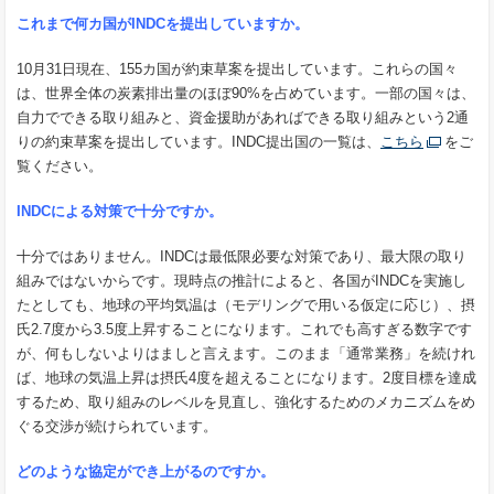
これまで何カ国が
INDC
を提出していますか。
10月31日現在、155カ国が約束草案を提出しています。これらの国々
は、世界全体の炭素排出量のほぼ90%を占めています。一部の国々は、
自力でできる取り組みと、資金援助があればできる取り組みという2通
りの約束草案を提出しています。INDC提出国の一覧は、
こちら
をご
覧ください。
INDC
による対策で十分ですか。
十分ではありません。INDCは最低限必要な対策であり、最大限の取り
組みではないからです。現時点の推計によると、各国がINDCを実施し
たとしても、地球の平均気温は（モデリングで用いる仮定に応じ）、摂
氏2.7度から3.5度上昇することになります。これでも高すぎる数字です
が、何もしないよりはましと言えます。このまま「通常業務」を続けれ
ば、地球の気温上昇は摂氏4度を超えることになります。2度目標を達成
するため、取り組みのレベルを見直し、強化するためのメカニズムをめ
ぐる交渉が続けられています。
どのような協定ができ上がるのですか。