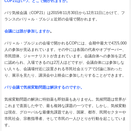
COP21
はいつ、どこで開かれますか。
パリ気候会議（COP21）は2015年11月30日から12月11日にかけて、フ
ランスのパリ＝ル・ブルジェ近郊の会場で開かれます。
会議には誰が参加しますか
。
パリ＝ル・ブルジェの会場で開かれるCOPには、会期中最大で4万5,000
人の参加が見込まれています。その中には各国の代表やオブザーバー、
市民団体、ジャーナリストが含まれています。会議自体への参加を正式
に認められ、入場できるのは2万人ほどですが、会議自体には参加しな
い人々も、会議場付近に設置される市民社会エリアで討論に加わった
り、展示を見たり、講演会や上映会に参加したりすることができます。
パリ会議で気候変動問題は解決するのですか。
気候変動問題の解決に特効薬も即効薬もありません。気候問題は世界が
これまで直面した中で、最も複雑な課題の一つです。しかし、気候変動
は現在、グローバルな最優先課題であり、国家、都市、民間セクターや
市民社会、宗教指導者、そして市民の一人ひとりが行動を起こしていま
す。