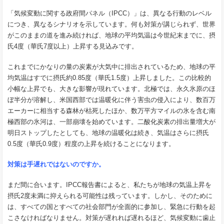
「気候変動に関する政府間パネル（IPCC）」は、異なる行動のレベル
につき、異なるシナリオを示しています。何も対策が講じられず、世界
がこのままの道を進み続ければ、地球の平均気温は今世紀末までに、摂
氏4度（華氏7度以上）上昇する見込みです。
これまでにかなりの量の炭素が大気中に排出されているため、地球の平
均気温はすでに摂氏約0.85度（華氏1.5度）上昇しました。この比較的
小幅な上昇でも、大きな影響が現れています。北極では、永久氷原のほ
ぼ半分が溶解し、米国西部では温暖化に伴う害虫の侵入により、数百万
エーカーに相当する森林が枯死したほか、数万平方マイルの氷を含む南
極西部の氷河は、一部崩壊を始めています。二酸化炭素の排出量増大が
明日ストップしたとしても、地球の温暖化は続き、気温はさらに摂氏
0.5度（華氏0.9度）程度の上昇を続けることになります。
対策は手遅れではないのですか。
まだ間に合います。IPCC報告書によると、私たちが地球の気温上昇を
摂氏2度未満に抑えられる可能性は残っています。しかし、そのために
は、すべての国とすべての社会部門が全面的に参加し、緊急に行動を起
こさなければなりません。対策が遅れれば遅れるほど、気候変動に歯止