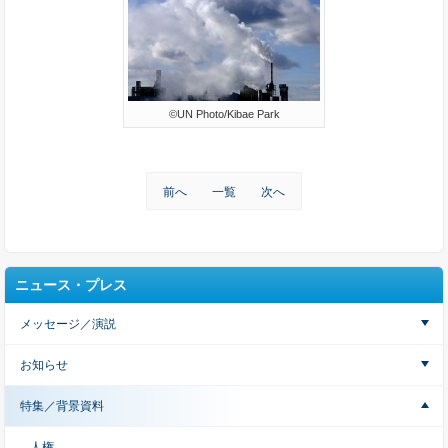
©UN Photo/Kibae Park
前へ
一覧
次へ
ニュース・プレス
メッセージ／演説
お知らせ
特集／背景資料
人権