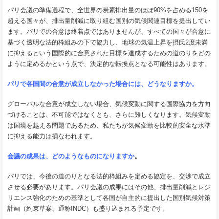
パリ会議の準備過程で、全世界の炭素排出量のほぼ90%を占める150を
超える国々が、排出量削減に取り組む国別の気候関連目標を提出してい
ます。パリでの合意は終着点ではありませんが、すべての国々が合意に
基づく透明な法的枠組みの下で協力し、地球の気温上昇を摂氏2度未満
に抑えるという国際的に合意された目標を達成するための道のりをどの
ように定めるかという点で、決定的な転換点となる可能性はあります。
パリで各国間の合意が成立しなかった場合には、どうなりますか。
グローバルな合意が成立しない場合、気候変動に関する国際協力を方向
づけることは、不可能ではなくとも、さらに難しくなります。気候変動
は国境を越える問題であるため、私たちが気候変動を比較的安全な水準
に抑える能力は損なわれます。
会議の成果は、どのようなものになりますか
。
パリでは、今後の道のりとなる法的枠組みを定める協定を、交渉で成立
させる必要があります。パリ会議の成果にはその他、排出量削減とレジ
リエンス強化のための基準として各国が自主的に提出した国別気候対策
計画（約束草案、通称INDC）も盛り込まれる予定です。