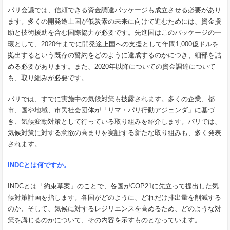
パリ会議では、信頼できる資金調達パッケージも成立させる必要があり
ます。多くの開発途上国が低炭素の未来に向けて進むためには、資金援
助と技術援助を含む国際協力が必要です。先進国はこのパッケージの一
環として、2020年までに開発途上国への支援として年間1,000億ドルを
拠出するという既存の誓約をどのように達成するのかにつき、細部を詰
める必要があります。また、2020年以降についての資金調達について
も、取り組みが必要です。
パリでは、すでに実施中の気候対策も披露されます。多くの企業、都
市、国や地域、市民社会団体が「リマ・パリ行動アジェンダ」に基づ
き、気候変動対策として行っている取り組みを紹介します。パリでは、
気候対策に対する意欲の高まりを実証する新たな取り組みも、多く発表
されます。
INDC
とは何ですか。
INDCとは「約束草案」のことで、各国がCOP21に先立って提出した気
候対策計画を指します。各国がどのように、どれだけ排出量を削減する
のか、そして、気候に対するレジリエンスを高めるため、どのような対
策を講じるのかについて、その内容を示すものとなっています。