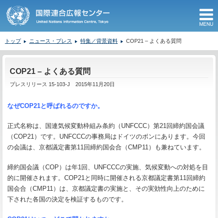
M
トップ
ニュース・プレス
特集／背景資料
COP21 – よくある質問
ここから本文です。
COP21 – よくある質問
プレスリリース 15-103-J 2015年11月20日
なぜCOP21と呼ばれるのですか。
正式名称は、国連気候変動枠組み条約（UNFCCC）第21回締約国会議
（COP21）です。UNFCCCの事務局はドイツのボンにあります。今回
の会議は、京都議定書第11回締約国会合（CMP11）も兼ねています。
締約国会議（COP）は年1回、UNFCCCの実施、気候変動への対処を目
的に開催されます。COP21と同時に開催される京都議定書第11回締約
国会合（CMP11）は、京都議定書の実施と、その実効性向上のために
下された各国の決定を検証するものです。