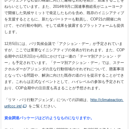
レジリエントな社会の構築に向けた厳格な対応を紹介、結集することを
ねらいとしています。また、2014年9月に国連事務総長がニューヨーク
で開催した気候サミットで発足したものを含め、既存のイニシアティブ
を支援するとともに、新たなパートナーも動員し、COP21の開催に向
けて、その行動や制約、そして成果を披露するプラットフォームも提供
します。
12月5日には、パリ気候会議で「アクション・デー」が予定されていま
すが、ここでは重要なイニシアティブの発表が行われます。また、COP
会期中の12月2日から8日にかけては一連の「テーマ別アクション・デ
ー」も予定されています。「テーマ別アクション・デー」では、ステー
クホルダーがアジェンダの主な行動領域のそれぞれについて、懸案事項
となっている問題や、解決に向けた既存の道のりを提示することができ
ます。これらは正式なイベントとして、ハイレベルの参加も予定されて
おり、COP会期中の注目度も高まることが予想されます。
「リマ・パリ行動アジェンダ」についての詳細は、
http://climateaction.
unfccc.int/
をご覧ください。
資金調達
パッケージはどのようなものになりますか。