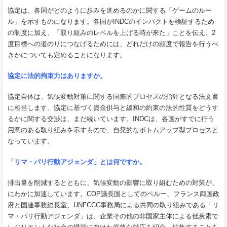
協定は、各国がどのように歩みを進めるのかに関する「ゲームのルー
ル」を示すものになります。各国がINDCのインパクトを検証するため
の制度に加え、「取り組みのレベルを上げる時が来た」ことを伝え、2
度目標への道のりにつなげるためには、どれだけの頻度で報告を行うべ
きかについても定めることになります。
協定に法的拘束力はありますか。
協定自体は、気候変動対策に関する国際的プロセスの指針となる法文書
に相当します。協定に基づく資金供与と緩和の約束の法的性質をどうす
るかに関する交渉は、まだ続いています。INDCは、各国がすでに行う
用意のある取り組みを示すもので、自発的なボトムアップ型プロセスと
なっています。
「リマ・パリ行動アジェンダ」とは何ですか。
排出量を削減するとともに、気候変動の影響に取り組むための対策が、
にわかに加速しています。COP議長国としてのペルー、フランス両国政
府と国連事務総長室、UNFCCC事務局による共同の取り組みである「リ
マ・パリ行動アジェンダ」は、企業その他の非国家主体による低炭素で