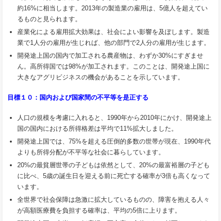
約16%に相当します。2013年の製造業の雇用は、5億人を超えてい
るものと見られます。
産業化による雇用拡大効果は、社会によい影響を及ぼします。製造
業で1人分の雇用が生じれば、他の部門で2人分の雇用が生じます。
開発途上国の国内で加工される農産物は、わずか30%にすぎませ
ん。高所得国では98%が加工されます。このことは、開発途上国に
大きなアグリビジネスの機会があることを示しています。
目標１０：国内および国家間の不平等を是正する
人口の規模を考慮に入れると、1990年から2010年にかけ、開発途上
国の国内における所得格差は平均で11%拡大しました。
開発途上国では、75%を超える圧倒的多数の世帯が現在、1990年代
よりも所得分配が不平等な社会に暮らしています。
20%の最貧層世帯の子どもは依然として、20%の最富裕層の子ども
に比べ、5歳の誕生日を迎える前に死亡する確率が3倍も高くなって
います。
全世界で社会保障は急激に拡大しているものの、障害を抱える人々
が高額医療費を負担する確率は、平均の5倍に上ります。