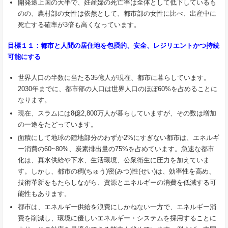
開発途上国の大半で、妊産婦の死亡率は全体として低下しているも
のの、農村部の女性は依然として、都市部の女性に比べ、出産中に
死亡する確率が3倍も高くなっています。
目標１１：都市と人間の居住地を包摂的、安全、レジリエントかつ持続
可能にする
世界人口の半数に当たる35億人が現在、都市に暮らしています。
2030年までに、都市部の人口は世界人口のほぼ60%を占めることに
なります。
現在、スラムには8億2,800万人が暮らしていますが、その数は増加
の一途をたどっています。
面積にして地球の陸地部分のわずか2%にすぎない都市は、エネルギ
ー消費の60~80%、炭素排出量の75%を占めています。急速な都市
化は、真水供給や下水、生活環境、公衆衛生に圧力を加えていま
す。しかし、都市の
稠
(ちゅう)
密
(みつ)
性
(せい)は、効率性を高め、
技術革新をもたらしながら、資源とエネルギーの消費を低減する可
能性もあります。
都市は、エネルギー供給を浪費にしかねない一方で、エネルギー消
費を削減し、環境に優しいエネルギー・システムを採用することに