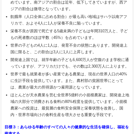
めています。南アジアの割合は近年、低下してきていますが、西ア
ジアの割合は微増となっています。
飢餓率（人口全体に占める割合）が最も高い地域はサハラ以南アフ
リカで、およそ4人に1人が栄養不良に陥っています。
栄養不良が原因で死亡する5歳未満の子どもは年間310万人と、子ど
もの死者数のほぼ半数（45%）を占めています。
世界の子どもの4人に1人は、発育不全の状態にあります。開発途上
国に限ると、この割合は3人に1人に上昇します。
開発途上国では、就学年齢の子ども6,600万人が空腹のまま学校に通
っていますが、アフリカだけでも、その数は2,300万人に上ります。
世界で最も就業者が多い産業である農業は、現在の世界人口の40%
に生計手段を提供しています。また、農村部の貧困世帯にとって
は、農業が最大の所得源かつ雇用源となっています。
ほとんどが天水農業を営む全世界5億軒の小規模農家は、開発途上地
域の大部分で消費される食料の80%程度を提供しています。小規模
農家への投資は、最貧層の食料安全保障と栄養状態を改善し、国
内・世界市場向けの食料生産を増大させる重要な手段です。
目標３：あらゆる年齢のすべての人々の健康的な生活を確保し、福祉を
推進する