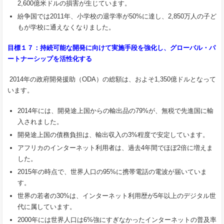
2,600億米ドルの損害が生じています。
紛争国では2011年、小学校の退学率が50%に達し、2,850万人の子ど
もが学校に通えなくなりました。
目標１７：持続可能な開発に向けて実施手段を強化し、グローバル・パ
ートナーシップを活性化する
2014年の政府開発援助（ODA）の総額は、およそ1,350億ドルとなって
います。
2014年には、開発途上国からの輸出品の79%が、無税で先進国に輸
入されました。
開発途上国の債務負担は、輸出収入の3%程度で安定しています。
アフリカのインターネット利用者は、過去4年間でほぼ2倍に増えま
した。
2015年の時点で、世界人口の95%に携帯電話の電波が届いていま
す。
世界の若者の30%は、インターネット利用歴が5年以上のデジタル世
代に属しています。
2000年には世界人口は6%強にすぎなかったインターネットの普及率