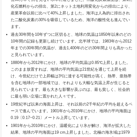
化石燃料からの排出、第2にネット土地利用変化からの排出により、
産業革命以前に比べて40%上昇しました。海洋は人為的に排出され
た二酸化炭素の30%を吸収しているため、海洋の酸性化も進んでい
ます。
過去30年間を10年ずつに区切ると、地球の気温は1850年以来のどの
10年間の記録も更新し続けています。北半球では、1983年から2012
年までの30年間の気温が、過去1,400年のどの30年間よりも高かった
と見られています。
1880年から2012年にかけ、地球の平均気温は0.85℃上昇しました。
このまま放置すれば、地球の平均気温は21世紀を通じて上昇を続
け、今世紀だけで上昇幅は3℃に達する可能性が高く、熱帯、亜熱帯
を含む地球の一部地域では、それよりも大幅な気温上昇が生じると
見られています。最も大きな影響が及ぶのは、最も貧しく、社会的
に最も弱い立場に置かれた人々です。
19世紀半ば以来の海面上昇は、それ以前の2千年紀の平均を超えるペ
ースで進んでいます。1901年から2010年にかけ、地球の平均海面は
0.19〔0.17~0.21〕メートル上昇しています。
1901年から2010年にかけ、温暖化により氷が解け、海洋が拡大した
結果、地球の平均海面は19 cm上昇しました。北極の海氷域は1979