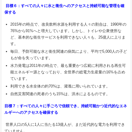
目標６：すべての人々に水と衛生へのアクセスと持続可能な管理を確
保する
2015年の時点で、改良飲料水源を利用する人々の割合は、1990年の
76%から91%へと増大しています。しかし、トイレや公衆便所な
ど、基本的な衛生サービスを利用できない人々も、25億人に上りま
す。
毎日、予防可能な水と衛生関連の病気により、平均で5,000人の子ど
もが命を失っています。
水力発電は2011年の時点で、最も重要かつ広範に利用される再生可
能エネルギー源となっており、全世界の総電力生産量の16%を占め
ています。
利用できる水全体の約70%は、灌漑に用いられています。
自然災害関連の死者のうち15%は、洪水によるものです。
目標７：すべての人々に手ごろで信頼でき、持続可能かつ近代的なエネ
ルギーへのアクセスを確保する
世界人口の5人に1人に当たる13億人が、まだ近代的な電力を利用でき
ていません。