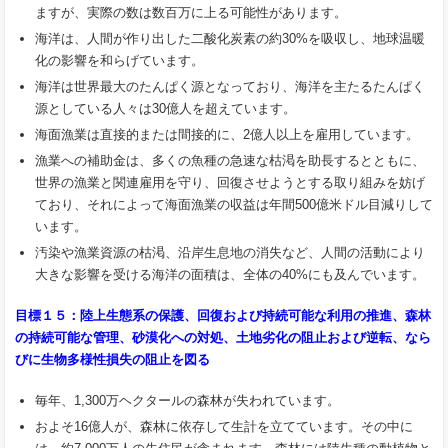
ますが、実際の数は数百万に上る可能性があります。
海洋は、人間が作り出した二酸化炭素の約30%を吸収し、地球温暖
化の影響を和らげています。
海洋は世界最大のたんぱく源となっており、海洋を主たるたんぱく
源としている人々は30億人を超えています。
海面漁業は直接的または間接的に、2億人以上を雇用しています。
漁業への補助金は、多くの魚種の急速な枯渇を助長するとともに、
世界の漁業と関連雇用を守り、回復させようとする取り組みを妨げ
ており、それによって海面漁業の収益は年間500億米ドル目減りして
います。
汚染や漁業資源の枯渇、沿岸生息地の消失など、人間の活動により
大きな影響を受ける海洋の面積は、全体の40%にも及んでいます。
目標１５：陸上生態系の保護、回復および持続可能な利用の推進、森林
の持続可能な管理、砂漠化への対処、
土地劣化の阻止および逆転、なら
びに生物多様性損失の阻止を図る
毎年、1,300万ヘクタールの森林が失われています。
およそ16億人が、森林に依存して生計を立てています。その中に