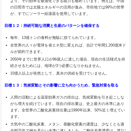
より、その効率を最適化できる能力も秘めています。例えば、中国
の日照市では太陽エネルギーの活用が進み、市街地では99%の世帯
が、すでにソーラー給湯器を使用しています。
目標１２：持続可能な消費と生産のパターンを確保する
毎年、13億トンの食料が無駄に捨てられています。
全世界の人々が電球を省エネ型に変えれば、合計で年間1,200億米ド
ルが節約できます。
2050年までに世界人口が96億人に達した場合、現在の生活様式を持
続させるためには、地球が3つ必要になりかねません。
10億人以上が依然として、真水の供給を受けていません。
目標１３：気候変動とその影響に立ち向かうため、緊急対策を取る
人間の活動による温室効果ガスの排出は、気候変動を引き起こしな
がら増大を続けています。現在の排出量は、史上最大の水準にあり
ます。全世界の二酸化炭素排出量は1990年以来、50%近く増えてい
ます。
大気中の二酸化炭素、メタン、亜酸化窒素の濃度は、少なくとも過
去80万年で例を見ない水準に達しました。二酸化炭素濃度は、第1に