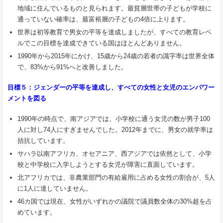
地域に住んでいるものと見られます。最貧層世帯の子どもが学校に
通っていない確率は、最富裕層の子どもの4倍に上ります。
世界は初等教育で男女の平等を達成しましたが、すべての教育レベ
ルでこの目標を達成できている国はほとんどありません。
1990年から2015年にかけ、15歳から24歳の若者の識字率は世界全体
で、83%から91%へと改善しました。
目標５：ジェンダーの平等を達成し、すべての女性と女児のエンパワー
メントを図る
1990年の時点で、南アジアでは、小学校に通う女児の数が男子100
人に対し74人にすぎませんでした。2012年までに、男女の就学率は
拮抗しています。
サハラ以南アフリカ、オセアニア、西アジアでは依然として、小学
校と中学校に入学しようとする女児が障害に直面しています。
北アフリカでは、非農業部門の有給雇用に占める女性の割合が、5人
に1人に達していません。
46カ国では現在、女性がいずれかの議院で議員数全体の30%超を占
めています。