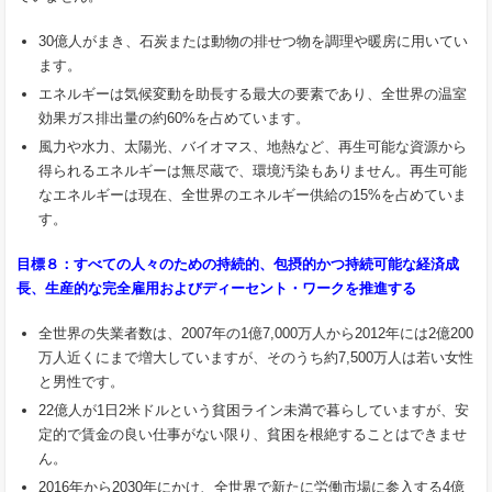
30億人がまき、石炭または動物の排せつ物を調理や暖房に用いてい
ます。
エネルギーは気候変動を助長する最大の要素であり、全世界の温室
効果ガス排出量の約60%を占めています。
風力や水力、太陽光、バイオマス、地熱など、再生可能な資源から
得られるエネルギーは無尽蔵で、環境汚染もありません。再生可能
なエネルギーは現在、全世界のエネルギー供給の15%を占めていま
す。
目標８：すべての人々のための持続的、包摂的かつ持続可能な経済成
長、生産的な完全雇用およびディーセント・ワークを推進する
全世界の失業者数は、2007年の1億7,000万人から2012年には2億200
万人近くにまで増大していますが、そのうち約7,500万人は若い女性
と男性です。
22億人が1日2米ドルという貧困ライン未満で暮らしていますが、安
定的で賃金の良い仕事がない限り、貧困を根絶することはできませ
ん。
2016年から2030年にかけ、全世界で新たに労働市場に参入する4億