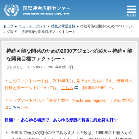
M
トップ
ニュース・プレス
特集／背景資料
持続可能な開発のための2030アジェ
ンダ採択 -- 持続可能な開発目標ファクトシート
ここから本文です。
持続可能な開発のための2030アジェンダ採択 -- 持続可能
な開発目標ファクトシート
プレスリリース 15-083-J 2015年09月17日
＊このファクトシートは、2015年9月に発行されたものです。現時点の
目標とターゲットについては、
こちら
（国連本部HP）へ。
＊アップデートされた
「事実と数字（Facts and Figures）」の日本語訳
は
こちら
から。
目標１：あらゆる場所で、あらゆる形態の貧困に終止符を打つ
全世界で極度の貧困の中で暮らす人々の数は、1990年の19億人から