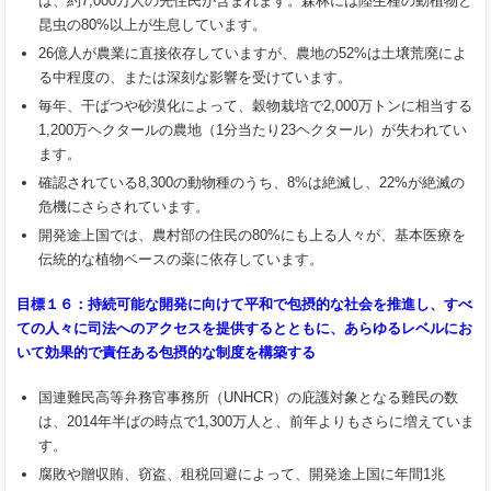
は、約7,000万人の先住民が含まれます。森林には陸生種の動植物と
昆虫の80%以上が生息しています。
26億人が農業に直接依存していますが、農地の52%は土壌荒廃によ
る中程度の、または深刻な影響を受けています。
毎年、干ばつや砂漠化によって、穀物栽培で2,000万トンに相当する
1,200万ヘクタールの農地（1分当たり23ヘクタール）が失われてい
ます。
確認されている8,300の動物種のうち、8%は絶滅し、22%が絶滅の
危機にさらされています。
開発途上国では、農村部の住民の80%にも上る人々が、基本医療を
伝統的な植物ベースの薬に依存しています。
目標１６：持続可能な開発に向けて平和で包摂的な社会を推進し、すべ
ての人々に司法へのアクセスを提供する
とともに、あらゆるレベルにお
いて効果的で責任ある包摂的な制度を構築する
国連難民高等弁務官事務所（UNHCR）の庇護対象となる難民の数
は、2014年半ばの時点で1,300万人と、前年よりもさらに増えていま
す。
腐敗や贈収賄、窃盗、租税回避によって、開発途上国に年間1兆