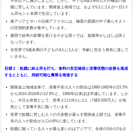
半分以下に減少しました。しかし、今でも8億3,600万人が極度の貧
困に苦しんでいます。開発途上地域では、およそ5人に1人が一日1ド
ル25セント未満で生活しています。
南アジアとサハラ以南アフリカには、極度の貧困の中で暮らす人々
の圧倒的多数が集中しています。
脆弱で紛争の影響を受ける小さな国々では、貧困率がしばしば高く
なっています。
全世界で5歳未満の子どもの4人に1人が、年齢に見合う身長に達して
いません。
目標２：飢餓に終止符を打ち、食料の安定確保と栄養状態の改善を達成
するとともに、持続可能な農業を推進
する
開発途上地域全体で、栄養不良の人々の割合は1990-1992年の23.3%
から2014-2016年の12.9%と、1990年以来ほぼ半減しています。しか
し、今日も依然として、世界人口の9人に1人（7億9,500万人）が依
然として栄養不良に陥っています。
世界で飢餓に苦しむ人々の大多数が暮らす開発途上国では、栄養不
良の人々の割合が人口の9%に達しています。
飢餓に陥っている人々が最も多いのはアジアで、全体の3分の2を占