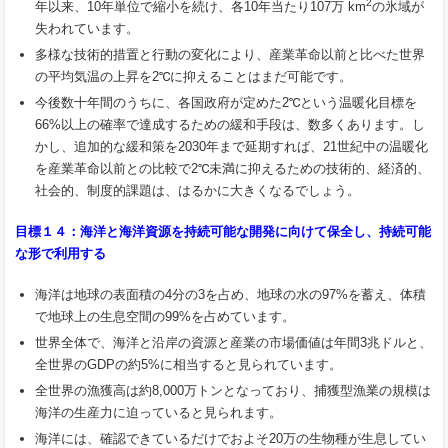
2
年以来、10年単位で縮小を続け、各10年当たり107万 km
の氷域が
失われています。
多様な技術的措置と行動の変化により、産業革命以前と比べた世界
の平均気温の上昇を2℃に抑えることはまだ可能です。
今後数十年間のうちに、各国政府が定めた2℃という温暖化目標を
66%以上の確率で達成するための緩和手段は、数多くあります。し
かし、追加的な緩和策を2030年まで延期すれば、21世紀中の温暖化
を産業革命以前との比較で2℃未満に抑えるための技術的、経済的、
社会的、制度的課題は、はるかに大きくなるでしょう。
目標１４：海洋と海洋資源を持続可能な開発に向けて保全し、持続可能
な形で利用する
海洋は地球の表面積の4分の3を占め、地球の水の97%を蓄え、体積
で地球上の生息空間の99%を占めています。
世界全体で、海洋と沿岸の資源と産業の市場価値は年間3兆ドルと、
全世界のGDPの約5%に相当すると見られています。
全世界の漁獲高は約8,000万トンとなっており、捕獲型漁業の規模は
海洋の生産力に迫っていると見られます。
海洋には、確認できているだけでおよそ20万の生物種が生息してい