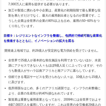
7,000万人に雇用を提供する必要があります。
加工や製造に携わる中小企業は、産業化の初期段階で最も重要な役
割を果たすだけでなく、最大の雇用創出者となるのが普通です。こ
うした企業は全世界の企業の90%以上を占め、雇用の50~60%をつ
くり出しています。
目標９：レジリエントなインフラを整備し、包摂的で持続可能な産業化
を推進するとともに、イノベーションの拡大を
図る
開発途上地域では、約26億人が安定的な電力供給を受けていません。
全世界で25億人が基本的な衛生施設を利用できていないほか、水資
源にアクセスできない人々もほぼ8億人近くに上っていますが、その
うち数億人がサハラ以南アフリカと南アジアに暮らしています。
信頼できる電話サービスを受けられない人々は、10億人から15億人
に及びます。
低所得国をはじめ、多くのアフリカ諸国では、インフラの未整備に
より、企業の生産性が約40%損なわれています。
製造業は重要な雇用産業となっており、2009年には全世界でおよそ
4億7,000万人を雇用していますが、これは世界の全労働者29億人の