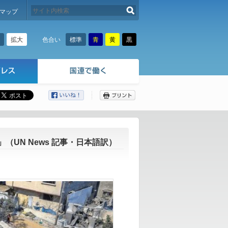
検索する
マップ
拡大
標準
青
黄
黒
色合い
ここから本文です。
UN News 記事・日本語訳）