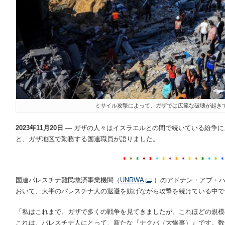
ミサイル攻撃によって、ガザでは広範な破壊が起きて
2023年11月20日
— ガザの人々はイスラエルとの間で続いている紛争
と、ガザ地区で勤務する国連職員が語りました。
＊
＊
＊
＊
＊
＊
＊
＊
＊
＊
＊
＊
＊
＊
＊
国連パレスチナ難民救済事業機関（
UNRWA
）のアドナン・アブ・
おいて、大半のパレスチナ人の退避を妨げながら攻撃を続けている中で
「私はこれまで、ガザで多くの戦争を見てきましたが、これほどの規模
これは、パレスチナ人にとって、新たな『ナクバ（大惨事）』です。数