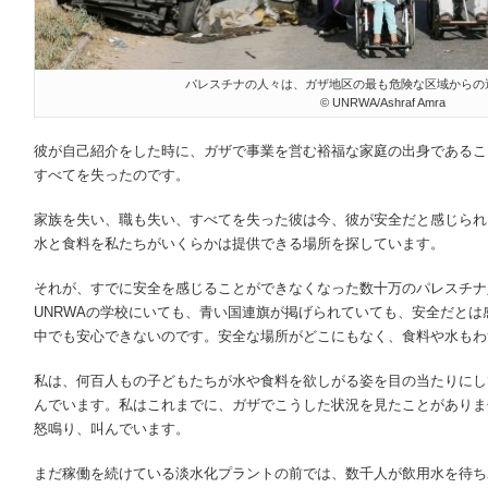
パレスチナの人々は、ガザ地区の最も危険な区域からの
© UNRWA/Ashraf Amra
彼が自己紹介をした時に、ガザで事業を営む裕福な家庭の出身であるこ
すべてを失ったのです。
家族を失い、職も失い、すべてを失った彼は今、彼が安全だと感じられ
水と食料を私たちがいくらかは提供できる場所を探しています。
それが、すでに安全を感じることができなくなった数十万のパレスチナ
UNRWAの学校にいても、青い国連旗が掲げられていても、安全だと
中でも安心できないのです。安全な場所がどこにもなく、食料や水もわ
私は、何百人もの子どもたちが水や食料を欲しがる姿を目の当たりにし
んでいます。私はこれまでに、ガザでこうした状況を見たことがありま
怒鳴り、叫んでいます。
まだ稼働を続けている淡水化プラントの前では、数千人が飲用水を待ち