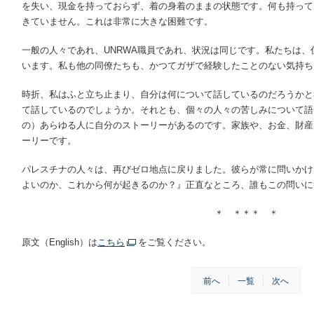
を失い、現金を持っておらず、着の身着のままの状態です。何も持って
きていません。これは非常に大きな困難です。
一般の人々であれ、UNRWA職員であれ、状況は同じです。私たちは
います。私も他の同僚たちも、かつてガザで経験したことのない気持ち
時折、私はふと立ち止まり、自分は何について話しているのだろうかと
て話しているのでしょうか。それとも、個々の人々の苦しみについて語
の）あらゆる人に自分のストーリーがあるのです。家族や、お金、財産
ーリーです。
パレスチナの人々は、再びゼロ地点に戻りました。彼らが常に問いかけ
よいのか、これから何が起きるのか？』正直なところ、誰もこの問いに
＊ ＊＊＊ ＊
原文（English）は
こちら
をご覧ください。
前へ
一覧
次へ