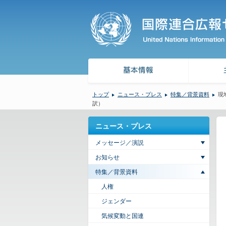
トップ
ニュース・プレス
特集／背景資料
現
訳）
ニュース・プレス
メッセージ／演説
お知らせ
特集／背景資料
人権
ジェンダー
気候変動と国連