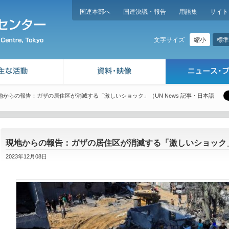
国連本部へ
国連決議・報告
用語集
サイト
縮小
標準
文字サイズ
地からの報告：ガザの居住区が消滅する「激しいショック」（UN News 記事・日本語
現地からの報告：ガザの居住区が消滅する「激しいショック」（
2023年12月08日