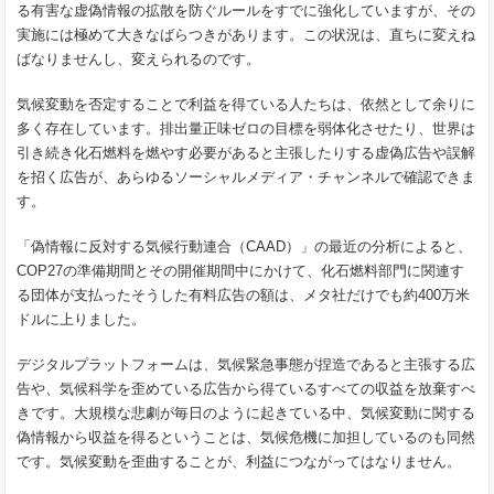
る有害な虚偽情報の拡散を防ぐルールをすでに強化していますが、その
実施には極めて大きなばらつきがあります。この状況は、直ちに変えね
ばなりませんし、変えられるのです。
気候変動を否定することで利益を得ている人たちは、依然として余りに
多く存在しています。排出量正味ゼロの目標を弱体化させたり、世界は
引き続き化石燃料を燃やす必要があると主張したりする虚偽広告や誤解
を招く広告が、あらゆるソーシャルメディア・チャンネルで確認できま
す。
「偽情報に反対する気候行動連合（CAAD）」の最近の分析によると、
COP27の準備期間とその開催期間中にかけて、化石燃料部門に関連す
る団体が支払ったそうした有料広告の額は、メタ社だけでも約400万米
ドルに上りました。
デジタルプラットフォームは、気候緊急事態が捏造であると主張する広
告や、気候科学を歪めている広告から得ているすべての収益を放棄すべ
きです。大規模な悲劇が毎日のように起きている中、気候変動に関する
偽情報から収益を得るということは、気候危機に加担しているのも同然
です。気候変動を歪曲することが、利益につながってはなりません。