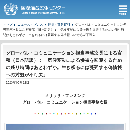
M
トップ
ニュース・プレス
特集／背景資料
グローバル・コミュニケーション担
当事務次長による寄稿（日本語訳）：「気候変動による惨禍を回避するための残り時
間はあとわずか。生き残るには蔓延する偽情報への対処が不可欠」
ここから本文です。
グローバル・コミュニケーション担当事務次長による寄
稿（日本語訳）：「気候変動による惨禍を回避するため
の残り時間はあとわずか。生き残るには蔓延する偽情報
への対処が不可欠」
2023年06月12日
メリッサ・フレミング
グローバル・コミュニケーション担当事務次長
＊
＊
＊
＊
＊
＊
＊
＊
＊
＊
＊
＊
＊
＊
＊
＊
＊