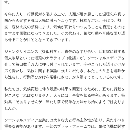
す。
今年に入り、行動反対を唱える上で、人類が引き起こした温暖化を真っ
向から否定する説は大幅に減ったようです。極端な洪水、干ばつ、熱
波、森林火災の頻発により、気候が変わりつつあることを否定するのは
ますます困難になってきました。その代わり、気候行動を可能な限り遅
らせることが目的となってきています。
ジャンクサイエンス（疑似科学）、責任のなすり合い、活動家に対する
個人攻撃といった遅延のナラティブ（物語）が、ソーシャルメディアを
介して毎日数千万人に押し付けられています。今やこうした語りかけが
広く普及し、気候に関する議論に強固に根付き、私たちの注意を危険か
ら逸らし、行動呼びかけを曖昧にさせ、かき消そうとしているのです。
私たちは、気候変動に伴う最悪の結果を回避するために、直ちに行動を
起こさなければなりません。人々には、事実を知る権利があります。特
効薬こそありませんが、当たり前で簡単な方法から始めようではありま
せんか。
ソーシャルメディア企業には大きな力と行為主体性があり、果たすべき
重要な役割があります。一部のプラットフォームでは、気候危機に関す