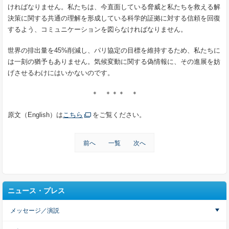
ければなりません。私たちは、今直面している脅威と私たちを救える解
決策に関する共通の理解を形成している科学的証拠に対する信頼を回復
するよう、コミュニケーションを図らなければなりません。
世界の排出量を45%削減し、パリ協定の目標を維持するため、私たちに
は一刻の猶予もありません。気候変動に関する偽情報に、その進展を妨
げさせるわけにはいかないのです。
＊ ＊＊＊ ＊
原文（English）は
こちら
をご覧ください。
前へ
一覧
次へ
ニュース・プレス
メッセージ／演説