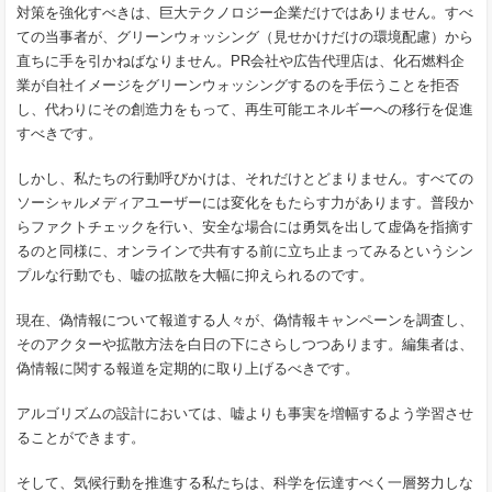
対策を強化すべきは、巨大テクノロジー企業だけではありません。すべ
ての当事者が、グリーンウォッシング（見せかけだけの環境配慮）から
直ちに手を引かねばなりません。PR会社や広告代理店は、化石燃料企
業が自社イメージをグリーンウォッシングするのを手伝うことを拒否
し、代わりにその創造力をもって、再生可能エネルギーへの移行を促進
すべきです。
しかし、私たちの行動呼びかけは、それだけとどまりません。すべての
ソーシャルメディアユーザーには変化をもたらす力があります。普段か
らファクトチェックを行い、安全な場合には勇気を出して虚偽を指摘す
るのと同様に、オンラインで共有する前に立ち止まってみるというシン
プルな行動でも、嘘の拡散を大幅に抑えられるのです。
現在、偽情報について報道する人々が、偽情報キャンペーンを調査し、
そのアクターや拡散方法を白日の下にさらしつつあります。編集者は、
偽情報に関する報道を定期的に取り上げるべきです。
アルゴリズムの設計においては、嘘よりも事実を増幅するよう学習させ
ることができます。
そして、気候行動を推進する私たちは、科学を伝達すべく一層努力しな