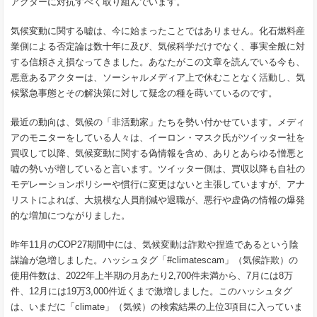
アクターに対抗すべく取り組んでいます。
気候変動に関する嘘は、今に始まったことではありません。化石燃料産
業側による否定論は数十年に及び、気候科学だけでなく、事実全般に対
する信頼さえ損なってきました。あなたがこの文章を読んでいる今も、
悪意あるアクターは、ソーシャルメディア上で休むことなく活動し、気
候緊急事態とその解決策に対して疑念の種を蒔いているのです。
最近の動向は、気候の「非活動家」たちを勢い付かせています。メディ
アのモニターをしている人々は、イーロン・マスク氏がツイッター社を
買収して以降、気候変動に関する偽情報を含め、ありとあらゆる憎悪と
嘘の勢いが増していると言います。ツイッター側は、買収以降も自社の
モデレーションポリシーや慣行に変更はないと主張していますが、アナ
リストによれば、大規模な人員削減や退職が、悪行や虚偽の情報の爆発
的な増加につながりました。
昨年11月のCOP27期間中には、気候変動は詐欺や捏造であるという陰
謀論が急増しました。ハッシュタグ「#climatescam」（気候詐欺）の
使用件数は、2022年上半期の月あたり2,700件未満から、7月には8万
件、12月には19万3,000件近くまで激増しました。このハッシュタグ
は、いまだに「climate」（気候）の検索結果の上位3項目に入っていま