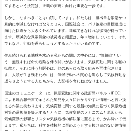
立するという決定は、正義の実現に向けた重要な一歩です。
しかし、なすべきことは山積しています。私たちは、排出量を緊急かつ
劇的に削減しなければなりません。国際社会は、パリ協定の目標達成に
向けた軌道から大きく外れています。達成できなければ惨禍が待ってい
ます。壊滅的な異常気象の被災者と頻度は、年々増加しています。それ
でもなお、行動を遅らせようとする人たちがいるのです。
住み続けられる地球を求める私たちの闘いの中心には、“情報戦”とい
う、無視すれば命の危険を伴う闘いがあります。気候変動に関する嘘の
拡散と、それに伴う無関心は、他のあらゆる取り組みを弱体化させま
す。人類が生き残るためには、気候行動への関心を逸らして気候行動を
遅らせようとする人たちから、支配権を奪わねばなりません。
国連のコミュニケーターは、気候変動に関する政府間パネル（IPCC）
による統合報告書で示された知見を人々にわかりやすい情報へと言い換
える作業に携わります。気候変動に関する最新の知識に基づく気候危機
対策の選択肢を提示するとともに、気候変動のメカニズムと原因から、
気候変動の影響とリスクや気候危機の解決策に至るまで、かみ砕いて伝
えます。私たちは、科学を積極的に歪めようとする抜け目のない偽情報