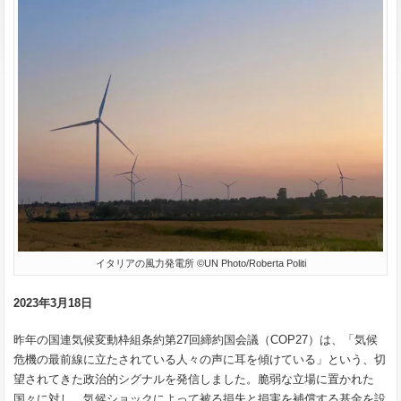
イタリアの風力発電所 ©UN Photo/Roberta Politi
2023年3月18日
昨年の国連気候変動枠組条約第27回締約国会議（COP27）は、「気候
危機の最前線に立たされている人々の声に耳を傾けている」という、切
望されてきた政治的シグナルを発信しました。脆弱な立場に置かれた
国々に対し、気候ショックによって被る損失と損害を補償する基金を設