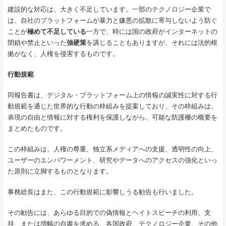
建設的な対応は、大きく不足しています。一部のテクノロジー企業で
は、自社のプラットフォームが暴力と嫌悪の拡散に寄与しないよう防ぐ
ことが
極めて不足している
一方で、時には国の政府がインターネットの
閉鎖や禁止といった
強硬策
を講じることもありますが、それには法的根
拠がなく、人権を侵害するものです。
行動規範
同報告書は、デジタル・プラットフォーム上の情報の誠実性に対する行
動規範を通じた世界的な行動の枠組みを提案しており、その枠組みは、
表現の自由と情報に対する権利を保護しながら、可能な防護柵の概要を
まとめたものです。
この枠組みは、人権の尊重、独立系メディアへの支援、透明性の向上、
ユーザーのエンパワーメント、研究やデータへのアクセスの強化といっ
た原則に立脚するものとなります。
事務総長はまた、この行動規範に影響しうる勧告も行いました。
その勧告には、あらゆる目的での偽情報とヘイトスピーチの利用、支
持、または増幅の自粛を求める、各国政府、テクノロジー企業、その他