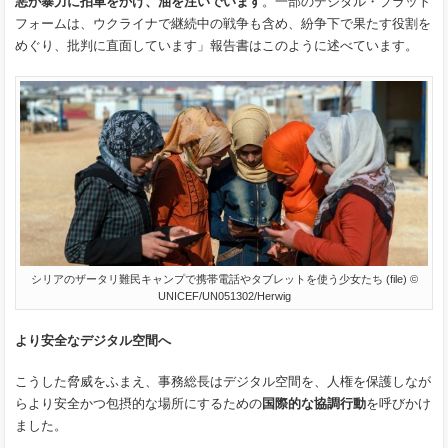
悪が暴力に拍車をかけ、油を注いでいます
。一部のデジタル・プラット
フォームは、ウクライナで継続中の戦争も含め、紛争下で果たす役割を
めぐり、批判に直面しています」報告書はこのように述べています。
シリアのザータリ難民キャンプで携帯電話やタブレットを使う少女たち (file) ©
UNICEF/UN051302/Herwig
より安全なデジタル空間へ
こうした脅威をふまえ、事務総長はデジタル空間を、人権を保護しなが
らより安全かつ包摂的な場所にするための
国際的な協調行動
を呼びかけ
ました。