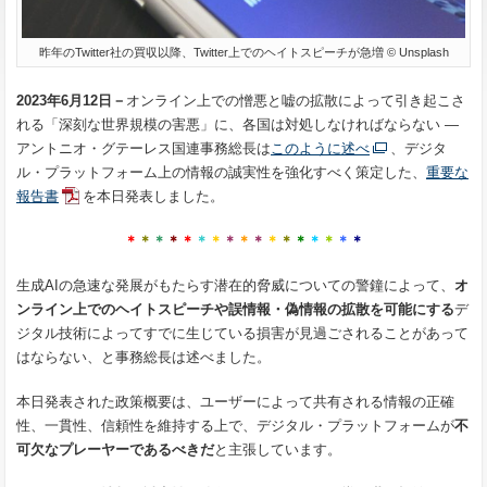
昨年のTwitter社の買収以降、Twitter上でのヘイトスピーチが急増 © Unsplash
2023年6月12日－
オンライン上での憎悪と嘘の拡散によって引き起こさ
れる「深刻な世界規模の害悪」に、各国は対処しなければならない ―
アントニオ・グテーレス国連事務総長は
このように述べ
、デジタ
ル・プラットフォーム上の情報の誠実性を強化すべく策定した、
重要な
報告書
を本日発表しました。
＊
＊
＊
＊
＊
＊
＊
＊
＊
＊
＊
＊
＊
＊
＊
＊
＊
生成AIの急速な発展がもたらす潜在的脅威についての警鐘によって、
オ
ンライン上でのヘイトスピーチや誤情報・偽情報の拡散を可能にする
デ
ジタル技術によってすでに生じている損害が見過ごされることがあって
はならない、と事務総長は述べました。
本日発表された政策概要は、ユーザーによって共有される情報の正確
性、一貫性、信頼性を維持する上で、デジタル・プラットフォームが
不
可欠なプレーヤーであるべきだ
と主張しています。