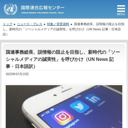
M
トップ
ニュース・プレス
特集／背景資料
国連事務総長、誤情報の阻止を目指
し、新時代の「ソーシャルメディアの誠実性」を呼びかけ（UN News 記事・日本語
訳）
ここから本文です。
国連事務総長、誤情報の阻止を目指し、新時代の「ソー
シャルメディアの誠実性」を呼びかけ（UN News 記
事・日本語訳）
2023年07月13日