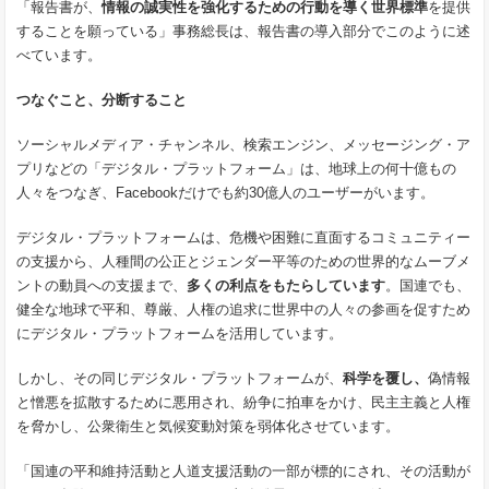
「報告書が、
情報の誠実性を強化するための行動を導く世界標準
を提供
することを願っている」事務総長は、報告書の導入部分でこのように述
べています。
つなぐこと、分断すること
ソーシャルメディア・チャンネル、検索エンジン、メッセージング・ア
プリなどの「デジタル・プラットフォーム」は、地球上の何十億もの
人々をつなぎ、Facebookだけでも約30億人のユーザーがいます。
デジタル・プラットフォームは、危機や困難に直面するコミュニティー
の支援から、人種間の公正とジェンダー平等のための世界的なムーブメ
ントの動員への支援まで、
多くの利点をもたらしています
。国連でも、
健全な地球で平和、尊厳、人権の追求に世界中の人々の参画を促すため
にデジタル・プラットフォームを活用しています。
しかし、その同じデジタル・プラットフォームが、
科学を覆し、
偽情報
と憎悪を拡散するために悪用され、紛争に拍車をかけ、民主主義と人権
を脅かし、公衆衛生と気候変動対策を弱体化させています。
「国連の平和維持活動と人道支援活動の一部が標的にされ、その活動が