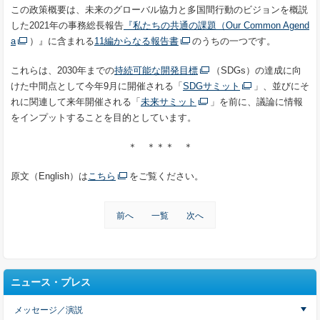
この政策概要は、未来のグローバル協力と多国間行動のビジョンを概説
した2021年の事務総長報告
『私たちの共通の課題（Our Common Agend
a
）』に含まれる
11編からなる報告書
のうちの一つです。
これらは、2030年までの
持続可能な開発目標
（
SDGs
）
の達成に向
けた中間点として今年9月に開催される「
SDGサミット
」、並びにそ
れに関連して来年開催される「
未来サミット
」を前に、議論に情報
をインプットすることを目的としています。
＊ ＊＊＊ ＊
原文（English）は
こちら
をご覧ください。
前へ
一覧
次へ
ニュース・プレス
メッセージ／演説