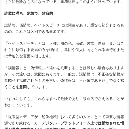
さらに危険なものになっている」事務総長はこのように
述べています
。
詐欺に満ち、危険で、致命的
誤情報、偽情報、ヘイトスピーチには関連があり、重なる部分もあるも
のの、これらは区別できる事象です。
「ヘイトスピーチ」とは、人種、肌の色、宗教、民族、国籍、またはこ
れらに類似する要素のみを理由に、集団や個人に向けられる虐待的また
は脅迫的な言葉を指します。
「誤情報」と「偽情報」の違いを判断することは難しい場合もあります
が、その違いは、意図にあります。一般に、誤情報は、不正確な情報が
意図せず拡散されたものを言い、偽情報は、不正確であるだけでなく
欺
くことを意図
しています。
いずれにしても、これらはすべて危険であり、致命的でさえあることが
わかっています。
「従来型メディアが、紛争地域において多くの人々にとって重要な情報
源であり続ける一方、
デジタル・プラットフォーム上では拡散された憎