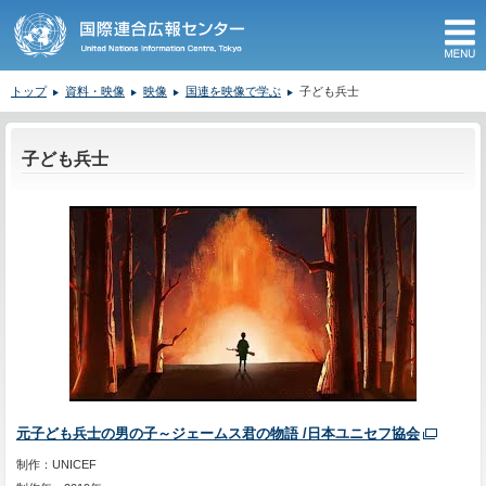
M
トップ
資料・映像
映像
国連を映像で学ぶ
子ども兵士
ここから本文です。
子ども兵士
元子ども兵士の男の子～ジェームス君の物語 /日本ユニセフ協会
制作：UNICEF