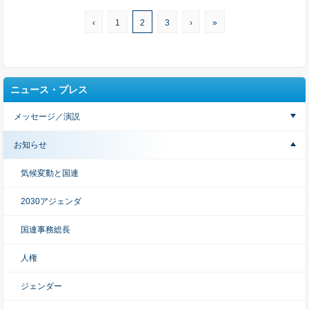
‹
1
2
3
›
»
ニュース・プレス
メッセージ／演説
お知らせ
気候変動と国連
2030アジェンダ
国連事務総長
人権
ジェンダー