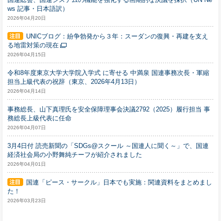
ws 記事・日本語訳）
2026年04月20日
UNICブログ：紛争勃発から３年：スーダンの復興・再建を支え
る地雷対策の現在
2026年04月15日
令和8年度東京大学大学院入学式 に寄せる 中満泉 国連事務次長・軍縮
担当上級代表の祝辞（東京、2026年4月13日）
2026年04月14日
事務総長、山下真理氏を安全保障理事会決議2792（2025）履行担当 事
務総長上級代表に任命
2026年04月07日
3月4日付 読売新聞の「SDGs@スクール ～国連人に聞く～」で、国連
経済社会局の小野舞純チーフが紹介されました
2026年04月01日
国連「ピース・サークル」日本でも実施：関連資料をまとめまし
た！
2026年03月23日