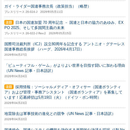
ガイ・ライダー国連事務次長（政策担当）（略歴）
プレスリリース 26-024-J 2026年05月11日
日本の国連加盟 70 周年記念 － 国連と日本の協力のあゆみ、EX
PO 2025、そして多国間主義の未来
プレスリリース 26-022-J Rev.2 2026年05月15日
国際司法裁判所（ICJ）設立80周年を記念する アントニオ・グテーレス
国連事務総長挨拶 （ハーグ、2026年4月17日）
2026年04月27日
「ビューティフル・ゲーム」がよりよい世界を目指す闘いに加わる理由
（UN News 記事・日本語訳）
2026年04月24日
採用情報：ソーシャルメディア・オフィサー（国連ボランティ
ア）および管理・事務アシスタント （国連ボランティア）を募集して
います！応募締切は5月19日（火）（ドイツ・ボン時間）
2026年04月23日
地雷除去は軍事技術の進化との競争（UN News 記事・日本語訳）
2026年04月22日
国連総会、国連システムの機能を強化する画期的な決議を採択（UN Ne