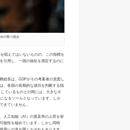
ための取り組み
議を唱えてはいないものの、この指標を
を引用し、一国の福祉を測定するのに
務総長は、GDPがその考案者の意図し
は、各国の長期的な成功を判断する指
にしているものとの間には、大きなギ
りになるツールとなっています。しか
できていません」
、人工知能（AI）の普及率の上昇を挙
的可能性を秘めています。しかし同時
使用への道を開くおそれもあります。