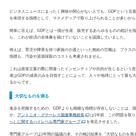
ビジネスニュースにまったく興味や関心がない人でも、GDPという言
を体現する指標として、マスメディアで取り上げられることが多いから
簡単に言えば、GDPとは一国が生産、販売するあらゆるものの総計を
ら、これが経済の全体像を描けていないことを認識していました。
例えば、育児や障害を持つ家族の介護といった無給の労働は、プラスの
指標も、汚染や資源採取のコストも考慮されません。
これは政策立案の際に間違ったインセンティブや目的が生じるという意
者はGDPの成長のみを目指すことによって、人々や地球にとって最も
るからです。
大切なものを測る
進歩を把握するための、GDPよりも精緻な指標が存在しないことは、
が、
アントニオ・グテーレス国連事務総長
は1年前、この問題を取
へ）に関するハイレベル専門家グループ
を発足させました。
専門家グループは1年間の協議の末、その検討結果を『大切なものを測る（Count