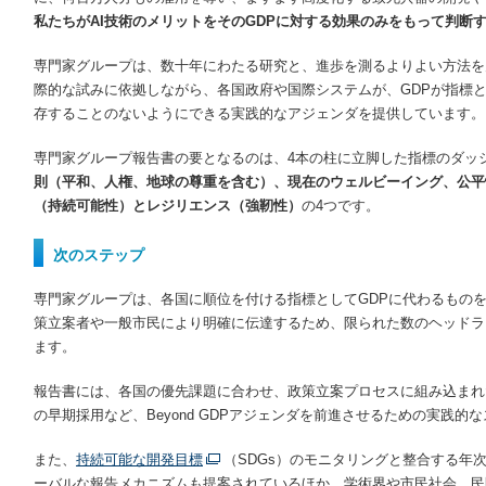
私たちが
AI
技術のメリットをその
GDP
に対する効果のみをもって判断
専門家グループは、数十年にわたる研究と、進歩を測るよりよい方法を
際的な試みに依拠しながら、各国政府や国際システムが、GDPが指標と
存することのないようにできる実践的なアジェンダを提供しています。
専門家グループ報告書の要となるのは、4本の柱に立脚した指標のダッ
則（平和、人権、地球の尊重を含む）、現在のウェルビーイング、公平
（持続可能性）とレジリエンス（強靭性）
の4つです。
次のステップ
専門家グループは、各国に順位を付ける指標としてGDPに代わるもの
策立案者や一般市民により明確に伝達するため、限られた数のヘッドラ
ます。
報告書には、各国の優先課題に合わせ、政策立案プロセスに組み込まれ
の早期採用など、Beyond GDPアジェンダを前進させるための実践
また、
持続可能な開発目標
（SDGs）のモニタリングと整合する年
ーバルな報告メカニズムも提案されているほか、学術界や市民社会、民