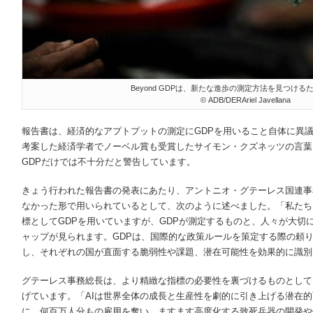
Beyond GDPは、新たな進歩の測定方法を見つける
© ADB/DERAriel Javellana
報告書は、経済的なアプトプットの測定にGDPを用いること自体に異
考案した経済学者でノーベル賞も受賞したサイモン・クズネッツの言葉
GDPだけでは不十分だと警告しています。
きょう行われた報告書の発表にあたり、アントニオ・グテーレス国連事
なかった形で用いられているとして、次のように述べました。「私たち
標としてGDPを用いていますが、GDPが測定するものと、人々が大切
ャップが見られます。GDPは、国際的な政策ルールを策定する際の頼
し、それぞれの国が直面する脆弱性や課題、潜在可能性を効果的に識別
グテーレス事務総長は、より精緻な指標の必要性を裏づけるものとして
げています。「AIは世界全体の成長と生産性を劇的に引き上げる潜在
に、何百万人分もの雇用を奪い、ますます高度化する致死兵器の開発や