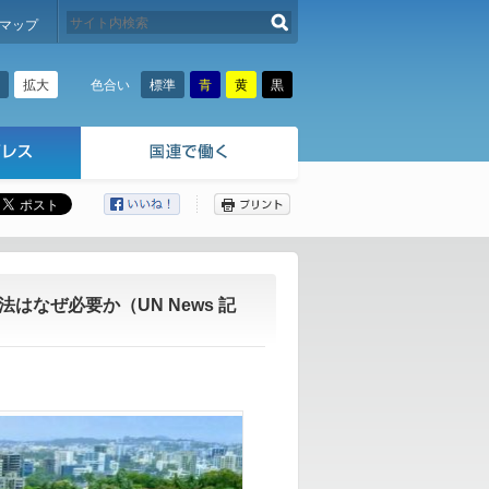
検索する
マップ
拡大
標準
青
黄
黒
色合い
ここから本文です。
なぜ必要か（UN News 記