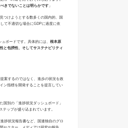
すべきでないことは明らかです
」
見つけようとする数多くの国内的、国
して不適切な場合にGDPに過度に依
シュボードです。具体的には、
根本原
性と包摂性、そしてサステナビリティ
を提案するのではなく、進歩の状況を政
イン指標を開発することを提言してい
た国別の「進捗状況ダッシュボード」
的なステップが盛り込まれています。
次進捗状況報告書など、国連独自のグロ
間セクター、メディアは研究や報告、