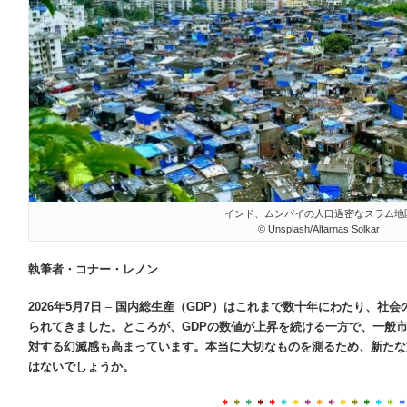
インド、ムンバイの人口過密なスラム地
© Unsplash/Alfarnas Solkar
執筆者・コナー・レノン
2026
年
5
月
7
日
–
国内総生産（
GDP
）はこれまで数十年にわたり、社会
られてきました。ところが、
GDP
の数値が上昇を続ける一方で、一般
対する幻滅感も高まっています。本当に大切なものを測るため、新たな
はないでしょうか。
＊
＊
＊
＊
＊
＊
＊
＊
＊
＊
＊
＊
＊
＊
＊