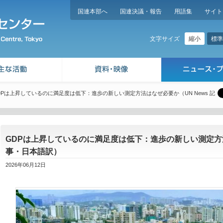
国連本部へ
国連決議・報告
用語集
サイト
縮小
標準
文字サイズ
DPは上昇しているのに満足度は低下：進歩の新しい測定方法はなぜ必要か（UN News 記
GDPは上昇しているのに満足度は低下：進歩の新しい測定方法は
事・日本語訳）
2026年06月12日