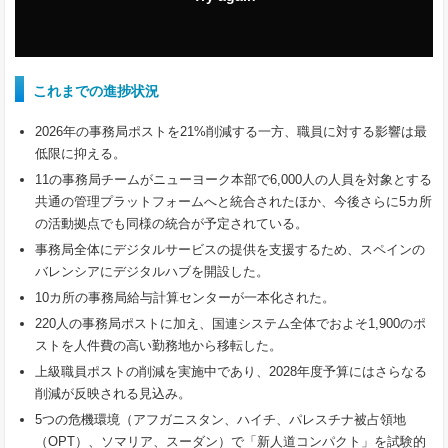
これまでの進捗状況
2026年の事務局ポストを21%削減する一方、職員に対する影響は最
低限に抑える。
11の事務局チームがニューヨーク本部で6,000人の人員を対象とする
共通の管理プラットフォームへと統合されたほか、今後さらに5カ所
の活動拠点でも同様の統合が予定されている。
事務局全体にデジタルサービスの提供を支援するため、スペインの
バレンシアにデジタルハブを開設した。
10カ所の事務局給与計算センターが一本化された。
220人の事務局ポストに加え、国連システム全体でおよそ1,900のポ
ストを人件費の高い勤務地から移転した。
上級職員ポストの削減を実施中であり、2028年度予算にはさらなる
削減が反映される見込み。
5つの危機環境（アフガニスタン、ハイチ、パレスチナ被占領地
（OPT）、ソマリア、スーダン）で「新人道コンパクト」を試験的