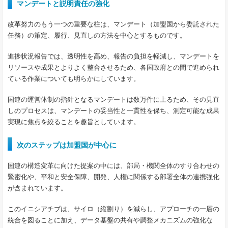
マンデートと説明責任の強化
改革努力のもう一つの重要な柱は、マンデート（加盟国から委託された
任務）の策定、履行、見直しの方法を中心とするものです。
進捗状況報告では、透明性を高め、報告の負担を軽減し、マンデートを
リソースや成果とよりよく整合させるため、各国政府との間で進められ
ている作業についても明らかにしています。
国連の運営体制の指針となるマンデートは数万件に上るため、その見直
しのプロセスは、マンデートの妥当性と一貫性を保ち、測定可能な成果
実現に焦点を絞ることを趣旨としています。
次のステップは加盟国が中心に
国連の構造変革に向けた提案の中には、部局・機関全体のすり合わせの
緊密化や、平和と安全保障、開発、人権に関係する部署全体の連携強化
が含まれています。
このイニシアチブは、サイロ（縦割り）を減らし、アプローチの一層の
統合を図ることに加え、データ基盤の共有や調整メカニズムの強化な