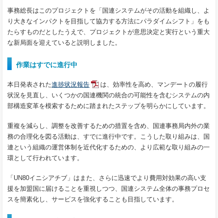
事務総長はこのプロジェクトを「国連システムがその活動を組織し、よ
り大きなインパクトを目指して協力する方法にパラダイムシフト」をも
たらすものだとしたうえで、プロジェクトが意思決定と実行という重大
な新局面を迎えていると説明しました。
作業はすでに進行中
本日発表された
進捗状況報告
は、効率性を高め、マンデートの履行
状況を見直し、いくつかの国連機関の統合の可能性を含むシステムの内
部構造変革を模索するために踏まれたステップを明らかにしています。
重複を減らし、調整を改善するための措置を含め、国連事務局内外の業
務の合理化を図る活動は、すでに進行中です。こうした取り組みは、国
連という組織の運営体制を近代化するための、より広範な取り組みの一
環として行われています。
「UN80イニシアチブ」はまた、さらに迅速でより費用対効果の高い支
援を加盟国に届けることを重視しつつ、国連システム全体の事務プロセ
スを簡素化し、サービスを強化することも目指しています。