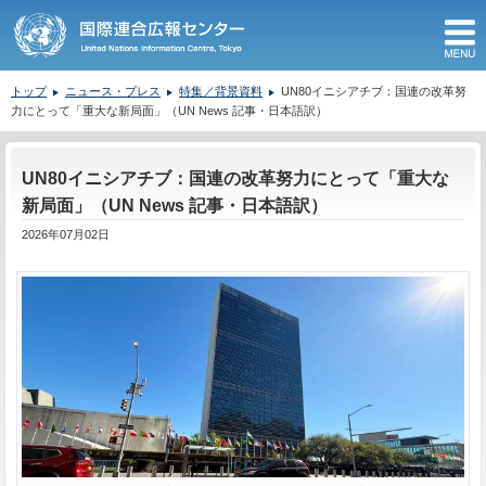
M
トップ
ニュース・プレス
特集／背景資料
UN80イニシアチブ：国連の改革努
力にとって「重大な新局面」（UN News 記事・日本語訳）
ここから本文です。
UN80イニシアチブ：国連の改革努力にとって「重大な
新局面」（UN News 記事・日本語訳）
2026年07月02日