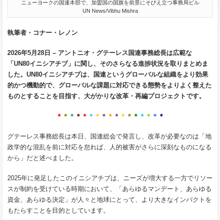
ニューヨークの国連本部で、加盟国の国旗を前景にそびえ立つ事務局ビル
UN News/Vibhu Mishra
執筆者・コナー・レノン
2026年5月28日 – アントニオ・グテーレス国連事務総長は広範な
「UN80イニシアチブ」に関し、そのさらなる進捗状況を取りまとめま
した。UN80イニシアチブは、国連というグローバルな組織をより効果
的かつ機動的で、グローバルな課題に対応できる態勢をよりよく整えた
ものとすることを目指す、大がかりな改革・再編プロジェクトです。
＊
＊
＊
＊
＊
＊
＊
＊
＊
＊
＊
＊
＊
＊
＊
＊
＊
グテーレス事務総長は本日、国連総会で発言し、改革が必要なのは「地
政学的な混乱を前に対応を怠れば、人的被害がさらに深刻なものになる
から」だと述べました。
2025年に発足したこのイニシアチブは、ニーズが増大する一方でリソー
スが制約を受けている時期において、「あらゆるマンデート、あらゆる
資金、あらゆる決定」が人々と地球にとって、より大きなインパクトを
もたらすことを目的としています。