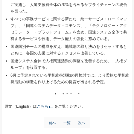
に実施し、人道支援費全体の70%を占めるサプライチェーンの統合
を図った。
すべての事務サービスに関する新たな「統一サービス・ロードマッ
プ」、「国連システムデータ・コモンズ」、「テクノロジー・アク
セラレーター・プラットフォーム」を含め、国連システム全体で共
有するサービスや技術、データ能力の強化に努めている。
国連国別チームの構成を変え、地域別の取り決めをリセットすると
ともに、各国の支援に対するアクセスを改善している。
国連システム全体で人権関連活動の調整を改善するため、「人権グ
ループ」を設置する。
6月に予定されている平和維持活動の再検討では、より柔軟な平和維
持活動の構造を作り上げるための提言が出される予定。
＊ ＊＊＊ ＊
原文（English）は
こちら
をご覧ください。
前へ
一覧
次へ