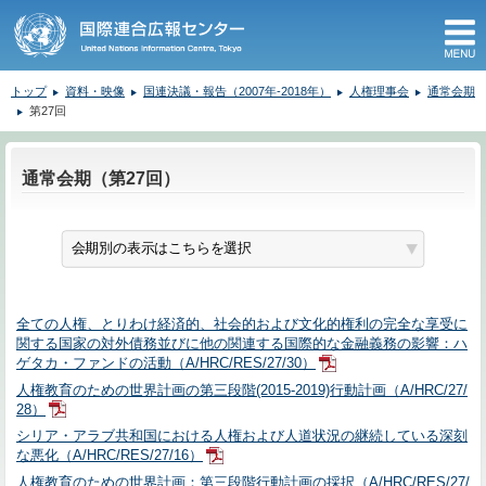
M
トップ
資料・映像
国連決議・報告（2007年-2018年）
人権理事会
通常会期
第27回
ここから本文です。
通常会期（第27回）
全ての人権、とりわけ経済的、社会的および文化的権利の完全な享受に
関する国家の対外債務並びに他の関連する国際的な金融義務の影響：ハ
ゲタカ・ファンドの活動（A/HRC/RES/27/30）
人権教育のための世界計画の第三段階(2015-2019)行動計画（A/HRC/27/
28）
シリア・アラブ共和国における人権および人道状況の継続している深刻
な悪化（A/HRC/RES/27/16）
人権教育のための世界計画：第三段階行動計画の採択（A/HRC/RES/27/