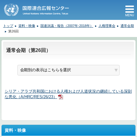
M
トップ
資料・映像
国連決議・報告（2007年-2018年）
人権理事会
通常会期
第26回
ここから本文です。
通常会期（第26回）
シリア・アラブ共和国における人権および人道状況の継続している深刻
な悪化（A/HRC/RES/26/23）
資料・映像