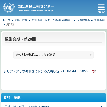
M
トップ
資料・映像
国連決議・報告（2007年-2018年）
人権理事会
通常会期
第20回
ここから本文です。
通常会期（第20回）
シリア・アラブ共和国における人権状況（A/HRC/RES/20/22）
資料・映像
国連決議・報告（2007年-2018年）