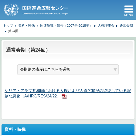
M
トップ
資料・映像
国連決議・報告（2007年-2018年）
人権理事会
通常会期
第24回
ここから本文です。
通常会期（第24回）
シリア・アラブ共和国における人権および人道的状況の継続している深
刻な悪化（A/HRC/RES/24/22）
資料・映像