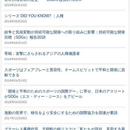
2018年04月10日
シリーズ DID YOU KNOW? ：人権
2018年09月20日
紛争と気候変動が持続可能な開発への取り組みに影響：持続可能な開発
目標（SDGs）報告2018
2018年06月22日
寄稿：攻撃にさらされるアジアの人権擁護者
2018年06月05日
スポーツはフェアプレーと寛容性、チームスピリットで平和と開発に貢
献できる
2018年04月13日
「開発と平和のためのスポーツの国際デー」に寄せ、日本のアスリート
がSDGs（エス・ディー・ジース）をアピール
2018年04月09日
激動の世界で、移住をより安全にするための国際協力を国連が要請
2017年12月29日
グテーレス事務総長、北朝鮮の核リスクは「私たちが現在、直面する最