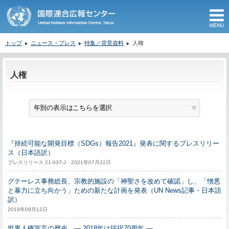
M
トップ
ニュース・プレス
特集／背景資料
人権
ここから本文です。
人権
『持続可能な開発目標（SDGs）報告2021』発表に関するプレスリリー
ス（日本語訳）
プレスリリース 21-037-J 2021年07月22日
グテーレス事務総長、宗教的施設の「神聖さを改めて確認」し、「憎悪
と暴力に立ち向かう」ための新たな計画を発表（UN News記事・日本語
訳）
2019年09月12日
世界人権宣言の歴史 ― 2018年は採択70周年 ―