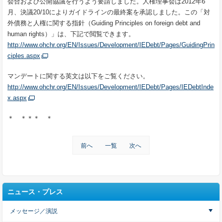
会合および公開協議を行うよう要請しました。人権理事会は2012年6
月、決議20/10によりガイドラインの最終案を承認しました。この「対
外債務と人権に関する指針（Guiding Principles on foreign debt and
human rights）」は、下記で閲覧できます。
http://www.ohchr.org/EN/Issues/Development/IEDebt/Pages/GuidingPrin
ciples.aspx
マンデートに関する英文は以下をご覧ください。
http://www.ohchr.org/EN/Issues/Development/IEDebt/Pages/IEDebtInde
x.aspx
＊ ＊＊＊ ＊
前へ
一覧
次へ
ニュース・プレス
メッセージ／演説