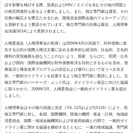
ぼす影響を検討する際、貿易およびHIV／エイズを含むその他の問題と
の相互関連性も探るよう要求しました。また、独立専門家は適宜、その
任務の幅広さを際立たせるため、開発資金国際会議のフォローアップに
も貢献するよう要請されています。独立専門家の任務は最近、人権理事
会決議16/14により更新されました。
人権委員会（人権理事会の前身）は2004年4月の決議で、対外債務に派
生する公約が国際人権法文書に定める基本的な経済的、社会的、文化的
権利の実現義務を損なうことのないよう、国家、ならびに、民間・公共
および国内・国際金融機関が対外債務救済を目的とするものを含め、債
務返済と構造改革プログラムの決定および遂行において従うべき自主
的、一般的ガイドラインを起案するよう独立専門家に要請しました。元
独立専門家のバーナーズ・ムッド氏は、ガイドライン策定に向けた協議
に取りかかり、2008年3月、人権委員会に一般的ガイドライン案を提出
しました。
人権理事会はその後の決議と決定（7/4, 11/5および12/119）により、現
独立専門家に対し、各国、国際機関、国連の機関・基金・計画、地域経
済委員会、国際・地域金融機関および非政府組織との間で、一般的ガイ
ドライン案に関する協議を継続するとともに、一連の地域協議、専門家