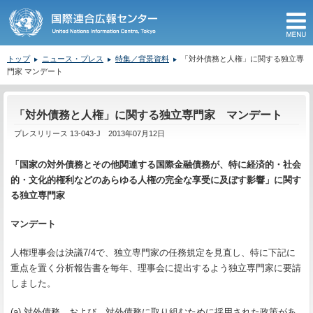
M
トップ
ニュース・プレス
特集／背景資料
「対外債務と人権」に関する独立専
門家 マンデート
ここから本文です。
「対外債務と人権」に関する独立専門家 マンデート
プレスリリース 13-043-J 2013年07月12日
「国家の対外債務とその他関連する国際金融債務が、特に経済的・社会
的・文化的権利などのあらゆる人権の完全な享受に及ぼす影響」に関す
る独立専門家
マンデート
人権理事会は決議7/4で、独立専門家の任務規定を見直し、特に下記に
重点を置く分析報告書を毎年、理事会に提出するよう独立専門家に要請
しました。
(a) 対外債務、および、対外債務に取り組むために採用された政策があ