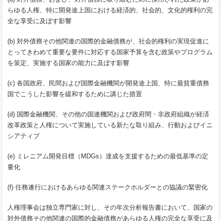
らゆる人権、特に開発途上国における経済的、社会的、文化的権利の完
全な享受に及ぼす影響
(b) 対外債務その他関連の国際的金融債務が、社会的権利の実現促進に
とってきわめて重要な要件に対応する国家予算を含む政策やプログラム
を策定、実施する国家の能力に及ぼす影響
(c) 各国政府、民間および国際金融機関が開発途上国、特に最貧重債務
国でこうした影響を緩和するために講じた措置
(d) 国際金融機関、その他の国連機関および政府間・非政府組織が経済
改革政策と人権について実施している新たな取り組み、行動およびイニ
シアティブ
(e) ミレニアム開発目標（MDGs）達成を支援するための最低基準の定
量化
(f) 任務遂行におけるあらゆる関連ステークホルダーとの協議の緊密化
人権理事会は独立専門家に対し、その年次分析報告書において、国家の
対外債務その他関連の国際的金融債務があらゆる人権の完全な享受に及