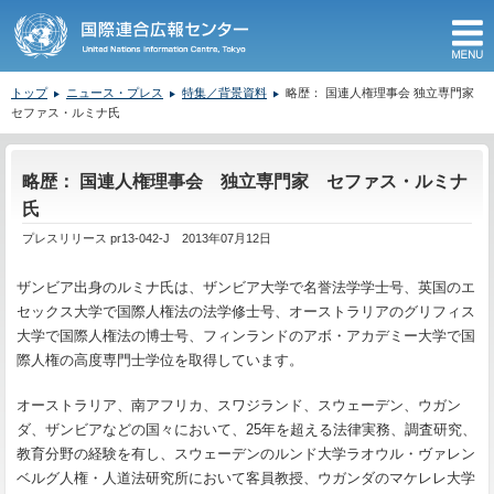
M
トップ
ニュース・プレス
特集／背景資料
略歴： 国連人権理事会 独立専門家
セファス・ルミナ氏
ここから本文です。
略歴： 国連人権理事会 独立専門家 セファス・ルミナ
氏
プレスリリース pr13-042-J 2013年07月12日
ザンビア出身のルミナ氏は、ザンビア大学で名誉法学学士号、英国のエ
セックス大学で国際人権法の法学修士号、オーストラリアのグリフィス
大学で国際人権法の博士号、フィンランドのアボ・アカデミー大学で国
際人権の高度専門士学位を取得しています。
オーストラリア、南アフリカ、スワジランド、スウェーデン、ウガン
ダ、ザンビアなどの国々において、25年を超える法律実務、調査研究、
教育分野の経験を有し、スウェーデンのルンド大学ラオウル・ヴァレン
ベルグ人権・人道法研究所において客員教授、ウガンダのマケレレ大学