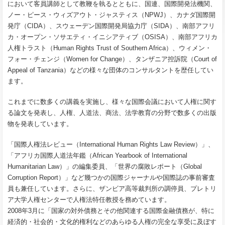
において客員講師として教鞭を執るとともに、国連、国際開発法機関、
ノー・ピース・ウィズアウト・ジャスティス（NPWJ）、カナダ国際開
発庁（CIDA）、スウェーデン国際開発局協力庁（SIDA）、南部アフリ
カ・オープン・ソサエティ・イニシアティブ（OSISA）、南部アフリカ
人権トラスト（Human Rights Trust of Southern Africa）、ウィメン・
フォー・チェンジ（Women for Change）、タンザニア控訴院（Court of
Appeal of Tanzania）などの様々な団体のコンサルタントを歴任してい
ます。
これまでに数多くの講義を実施し、様々な国際会議において人権に関す
る論文を発表し、人権、人道法、商法、法学教育の分野で数多くの出版
物を発表しています。
「国際人権法レビュー（International Human Rights Law Review）」、
「アフリカ国際人道法年鑑（African Yearbook of International
Humanitarian Law）」の編集委員、「世界の腐敗レポート（Global
Corruption Report）」など幾つかの国際ジャーナルや国際誌の事前審査
員も兼任しています。さらに、ザンビア高等裁判所の調停員、プレトリ
ア大学人権センターで人権法特任教授を務めています。
2008年3月に「国家の対外債務とその他関連する国際金融債務が、特に
経済的・社会的・文化的権利などのあらゆる人権の完全な享受に及ぼす