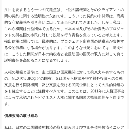
注目を要するもう一つの問題点は、上記の諸機関とそのクライアントの
間の契約に関する透明性の欠如です。こういった契約の非開示は、商業
的な守秘義務を引き合いに出して正当化されてきました。しかし私は、
これら機関は公益団体であるため、日本国民及びその融資先のプロジェ
クトの所在国の市民に対して説明を行う責務を負っていると考えます。
輸出信用に関しては、最終的に、プロジェクト所在国の納税者が負担す
る公的債務になる場合があります。このような状況においては、透明性
は、こうした機関が日本の納税者と被援助国の国民の双方に対して負う
説明責任を高めることになるでしょう。
人権の規範と基準は、主に国及び国家機関に対して拘束力を有するもの
の、NEXIやJBICなどの国有、又は国から財源を得て対外投資への金融
支援を行う開発機関、及び支援を受ける民間企業にとっての法的枠組み
をも確立することに注目すべきです。このことは、2011年に人権理事会
によって承認されたビジネスと人権に関する国連の指導原則から自明で
す。
債務救済の取り組み
私は、日本の二国間債務救済の取り組みおよびマルチ債務救済イニシア