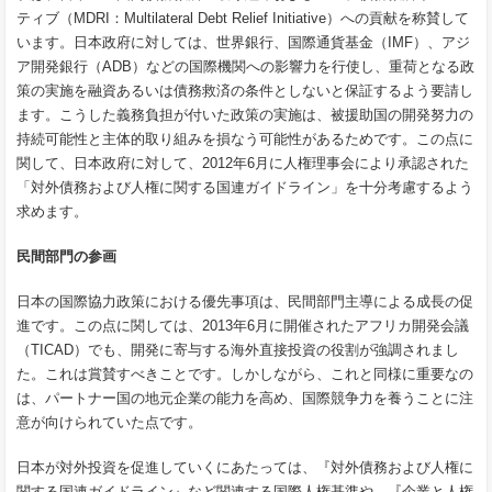
ティブ（MDRI：Multilateral Debt Relief Initiative）への貢献を称賛して
います。日本政府に対しては、世界銀行、国際通貨基金（IMF）、アジ
ア開発銀行（ADB）などの国際機関への影響力を行使し、重荷となる政
策の実施を融資あるいは債務救済の条件としないと保証するよう要請し
ます。こうした義務負担が付いた政策の実施は、被援助国の開発努力の
持続可能性と主体的取り組みを損なう可能性があるためです。この点に
関して、日本政府に対して、2012年6月に人権理事会により承認された
「対外債務および人権に関する国連ガイドライン」を十分考慮するよう
求めます。
民間部門の参画
日本の国際協力政策における優先事項は、民間部門主導による成長の促
進です。この点に関しては、2013年6月に開催されたアフリカ開発会議
（TICAD）でも、開発に寄与する海外直接投資の役割が強調されまし
た。これは賞賛すべきことです。しかしながら、これと同様に重要なの
は、パートナー国の地元企業の能力を高め、国際競争力を養うことに注
意が向けられていた点です。
日本が対外投資を促進していくにあたっては、『対外債務および人権に
関する国連ガイドライン』など関連する国際人権基準や、『企業と人権