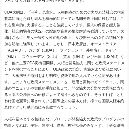
人権がより注目される可能性があると考えます。
ODA大綱は、「平和、民主化、人権保障のための努力や経済社会の構造
改革に向けた取り組みを積極的に行っている開発途上国に対しては、こ
れを重点的に支援する」ことを強調しています。個人の保護と能力強
化、社会的弱者の状況への配慮や貧富の格差解消も強調しています。大
綱はさらに、男女平等や女性の地位向上、及び開発への女性の積極的参
加を明確に強調しています。しかし、日本政府は、オーストラリア
（AusAID）、カナダ（CIDA）、フィンランド（外務省）、ドイツ
（GIZ）、スウェーデン（Sida）、英国（DFID）及び米国（USAID）な
ど、他の主要ODA拠出国同様、人権と開発協力に関する政策ステートメ
ントを採択することにより、ODA政策の策定、実施および監視におい
て、人権擁護の原則をより明確な姿勢で組み入れていく必要がありま
す。このような政策ステートメントを、運用と実施のガイドライン、関
連のマニュアルや実践的手段に加えて、開発協力の分野での業務に当た
る日本の公務員への研修によって補うべきなのです。そうすれば、とり
わけ国連憲章に示されている国際協力の基本方針、様々な国際人権条約
及びアクラ行動計画にも合致するでしょう。
人権を基本とする包括的なアプローチが開発協力の政策やプログラムの
指針となれば、平等、無差別、参画、権利拡張のみならず、十分な説明