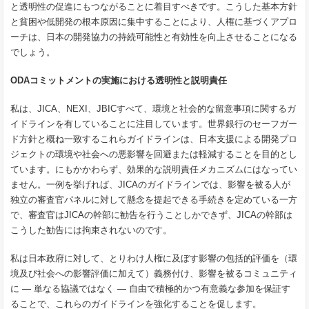
と透明性の促進にもつながることに着目すべきです。こうした基本方針
と貧困や低開発の根本原因に集中することにより、人権に基づくアプロ
ーチは、日本の開発協力の持続可能性と有効性を向上させることになる
でしょう。
ODAコミットメントの実施における透明性と説明責任
私は、JICA、NEXI、JBICすべて、環境と社会的な留意事項に関するガ
イドラインを有していることに注目しています。世界銀行のセーフガー
ド方針と概ね一致するこれらガイドラインは、日本支援による開発プロ
ジェクトの環境や社会への悪影響を回避または軽減することを目的とし
ています。にもかかわらず、効果的な説明責任メカニズムにはなってい
ません。一例を挙げれば、JICAのガイドラインでは、影響を被る人が
独立の審査官パネルに対して懸念を提起できる手続きを定めている一方
で、審査官はJICAの幹部に勧告を行うことしかできず、JICAの幹部は
こうした勧告には拘束されないのです。
私は日本政府に対して、とりわけ人権に及ぼす影響の包括的評価を（環
境及び社会への影響評価に加えて）義務付け、影響を被るコミュニティ
に ― 単なる協議ではなく ― 自由で積極的かつ有意義な参加を保証す
ることで、これらのガイドラインを強化することを促します。