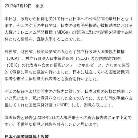
2013年7月19日 東京
本日は、政府から招待を受けて行った日本への公式訪問の最終日となり
ます。今回の訪問の主目的は、日本の政府開発援助が被援助国における
人権とミレニアム開発目標（MDGs）の実現に及ぼす影響を評価する材
料となる情報を、直接入手することでした。
外務省、財務省、経済産業省のみならず独立行政法人国際協力機構
（JICA）、独立行政法人日本貿易保険（NEXI）及び国際協力銀行
（JBIC）の代表者を含めた幅広いステークホルダーと、きわめて建設
的で洞察に満ちた議論を行いました。日本に駐在している国連諸機関、
学者や市民団体組織の代表者とも会合を行いました。
今回の招待および訪問中のご協力に対して、日本政府の皆様に感謝した
いと思います。私と意見を交わした全ての方々に、また訪問の準備を支
援してくれた国連開発計画（UNDP）にも、謝意を表します。
調査報告と勧告は2014年3月の人権理事会への総合報告書に示す予定で
すが、予備的な所見と勧告を共有したいと思います。
日本の国際開発協力政策