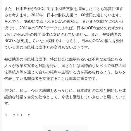
また、日本政府がNGOに対する財政支援を増額したことも称賛に値す
ると考えます。2012年、日本の財政支援は、60億円に達しています。
それでも、NGOに支給されるODAの総額は、まだまだ相対的に低い状
況です。2011年のOECDデータによれば、日本のODA全体のわずか約
3％しかNGO等の民間団体に支給されていません。また、被援助国の
NGOへは支援していない模様です。さらに、日本のODAの援助を受け
ている国の市民社会団体との交流もないようです。
被援助国の市民社会団体、特に社会に脆弱あるいは不利な立場にある
人々が政策立案者と対話を行い、国さらには国際的なレベルで既存の司
法手続き等を通じて自らの権利を主張する力を高められるよう、彼らを
代表している関係者を支援することは非常に重要です。
最後に、私は、今回の訪問をきっかけに、日本政府の皆様と開始した建
設的な対話を自分の使命として、今後も継続していきたいと願っていま
す。
＊ ＊＊＊ ＊