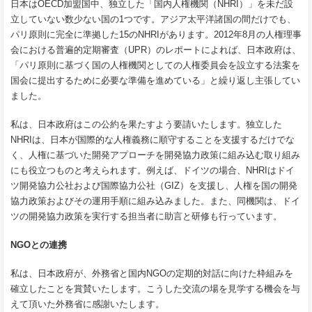
日本はOECD加盟国中、独立した「国内人権機関（NHRI）」を未だ設
立していない数少ない国の1つです。アジア太平洋諸国の間だけでも、
パリ原則に完全に準拠した15のNHRIがあります。2012年8月の人権理事
会における普遍的定期審査（UPR）のレポートによれば、日本政府は、
「パリ原則に基づく国の人権機関としての人権委員会を設立する法案を
国会に提出するために必要な準備を進めている」と繰り返し主張してい
ました。
私は、日本政府はこの公約を果たすよう要請いたします。独立した
NHRIは、日本が国際的な人権義務に順守することを支援するだけでな
く、人権に基づいた開発アプローチを開発協力政策に組み込む取り組み
にも役立つものと考えられます。例えば、ドイツの場合、NHRIはドイ
ツ開発協力公社および国際協力公社（GIZ）を支援し、人権を国の開発
協力政策およびその運用手順に組み込みました。また、同機関は、ドイ
ツの開発協力政策を実行する担当者に助言と研修も行っています。
NGOとの連携
私は、日本政府が、外務省と国内NGOの定期的対話に向けた枠組みを
確立したことを賞賛いたします。こうした交流の場を見学する機会を与
えて頂いた外務省に感謝いたします。