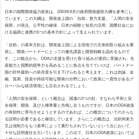
日本の国際開発協力政策は、2003年8月の政府開発援助大綱を参考にし
ています。この大綱は、開発途上国の「自助」努力支援、「人間の安全
保障」の視点、公平性の確保、日本の経験と知見の活用、国際社会にお
ける協調と連携の5つの基本方針によって支えられています。
「自助」の基本方針は、開発途上国による現地での主体的取り組みを重
視し、開発パートナーにとっての優先課題と開発戦略を認めるもので
す。この観点から、ODAの支援を受けた取り組みが適切に実施され、生
産能力と国際的競争力を高めることに焦点を当てていけば、パートナー
国の対外援助への依存度を引き下げられると考えます。これは勿論、金
融、貿易、投資や持続可能な開発の分野において政策に一貫性があるグ
ローバルな経済環境にも左右されるでしょう。
「人間の安全保障」という概念は、国連の3つの柱、すなわち平和と安
全保障、開発、及び人権尊重と共鳴し合うものですが、日本のODA政策
の有効性に寄与させようとするのであれば、この概念についてのさらな
る説明が必要であると確信しています。さらにこの概念は、法的拘束力
又は強制力をもつ基準によって裏打ちされていないという点において、
十分な説明責任を欠いています。この点で、日本のODA政策においては