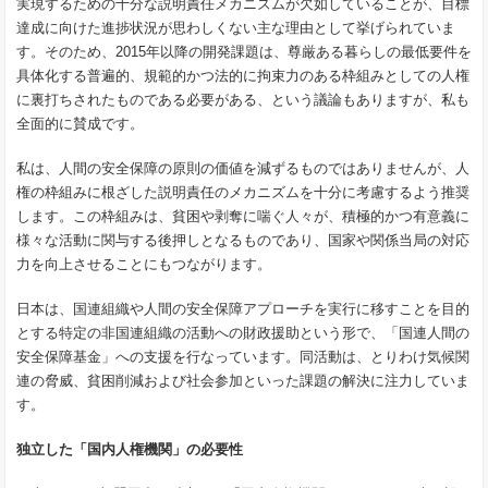
実現するための十分な説明責任メカニズムが欠如していることが、目標
達成に向けた進捗状況が思わしくない主な理由として挙げられていま
す。そのため、2015年以降の開発課題は、尊厳ある暮らしの最低要件を
具体化する普遍的、規範的かつ法的に拘束力のある枠組みとしての人権
に裏打ちされたものである必要がある、という議論もありますが、私も
全面的に賛成です。
私は、人間の安全保障の原則の価値を減ずるものではありませんが、人
権の枠組みに根ざした説明責任のメカニズムを十分に考慮するよう推奨
します。この枠組みは、貧困や剥奪に喘ぐ人々が、積極的かつ有意義に
様々な活動に関与する後押しとなるものであり、国家や関係当局の対応
力を向上させることにもつながります。
日本は、国連組織や人間の安全保障アプローチを実行に移すことを目的
とする特定の非国連組織の活動への財政援助という形で、「国連人間の
安全保障基金」への支援を行なっています。同活動は、とりわけ気候関
連の脅威、貧困削減および社会参加といった課題の解決に注力していま
す。
独立した「国内人権機関」の必要性