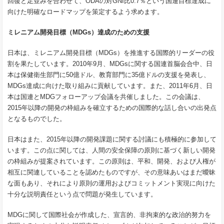
回復と足並みを合わせて、ODAの対GNI比0.7％という国連目標達成に
向けた明確なロードマップを策定するよう求めます。
ミレニアム開発目標（MDGs）達成のための支援
日本は、ミレニアム開発目標（MDGs）を推進する国際的リーダーの役
割を果たしています。2010年9月、MDGsに関する国連首脳会合中、日
本は保健衛生部門に50億ドル、教育部門に35億ドルの支援を発表し、
MDGs達成に向けた取り組みに貢献しています。また、2011年6月、日
本は国連とMDGフォローアップ会議を共催しました。この会議は、
2015年以降の開発の枠組みを確立するための国際的な話し合いの出発点
となるものでした。
日本はまた、2015年以降の開発課題に関する討議にも積極的に参加して
います。この点に関しては、人間の安全保障の原則に基づく新しい開発
の枠組みが提案されています。この原則は、平和、開発、および人権が
相互に関連していることを認めたものですが、その意味あいはまだ曖昧
な面もあり、それにより原則の運用およびコミットメント実現に向けた
十分な説明責任という点で問題が発生しています。
MDGに関して国際社会が作成した、宣言的、非拘束的な政治的努力を