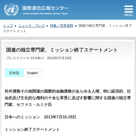
M
トップ
ニュース・プレス
特集／背景資料
国連の独立専門家、ミッション終了
ステートメント
ここから本文です。
国連の独立専門家、ミッション終了ステートメント
プレスリリース 13-046-J 2013年07月19日
日本語
English
対外債務その他関連の国際的金融債務があらゆる人権、特に経済的、社
会的及び文化的な権利の十全な享受に及ぼす影響に関する国連の独立専
門家、セファス・ルミナ氏
日本へのミッション 2013年7月16-19日
ミッション終了ステートメント