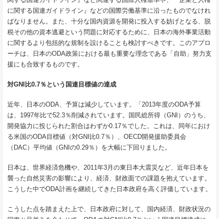
に関する国連ガイドライン』などの国際労働基準に沿ったものでなけれ
ばなりません。また、十分な国内資源を開発に投入する妨げとなる、脱
税その他の資本逃避という問題に対応するために、日本の海外事業活動
に関するより包括的な規制を設けることも検討すべきです。このアプロ
ーチは、日本のODA政策における最も重要な理念である「自助」努力支
援にも合致するものです。
対GNI比0.7％という国連目標値の達成
近年、日本のODA、予算は減少しています。「2013年度のODA予算
は、1997年比で52.3％削減されています。国民総所得（GNI）のうち、
開発協力に投じられた割合はわずか0.17％でした。これは、同年におけ
る米国のODA目標値（対GNI比0.7％）、OECD開発援助委員会
（DAC）平均値（GNIの0.29％）を大幅に下回りました。
日本は、世界経済危機や、2011年3月の東日本大震災など、近年日本を
襲った自然災害の影響により、経済、財政面での課題を抱えています。
こうした中でODA計画を継続してきた日本政府を高く評価しています。
こうした点を踏まえた上で、日本政府に対して、国内経済、財政状況の