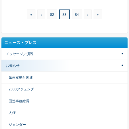
«
‹
82
83
84
›
»
ニュース・プレス
メッセージ／演説
お知らせ
気候変動と国連
2030アジェンダ
国連事務総長
人権
ジェンダー