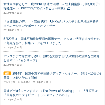
女性自衛官として二度のPKO派遣で活躍 ～陸上自衛隊・川﨑真知子2
等陸佐～ （UNICブログでインタビュー掲載）
2014年05月29日
「国連職員の声」 －安藤 秀行 UNRWA パレスチナ西岸地区事務所
オペレーションサポート・オフィサー
2014年05月29日
5月29日は、国連平和維持要員の国際デー。ＰＫＯで活躍する女性たち
に焦点をあて、特集ページをつくりました
2014年05月27日
パレスチナで命に寄り添い、難民を支援する3人の医師の活動をご紹介
します！（4回シリーズ）
2014年05月20日
2014年「国連中東和平国際メディア・セミナー」 6月9～10日の2
日間、上智大学にて開催
プレスリリース 14-031-J 2014年05月12日
国連ビデオ｢シェアする力 （The Power of Sharing ）｣： 5月17日は
「国際反ホモフォビア・トランスフォビアの日」
2014年05月16日