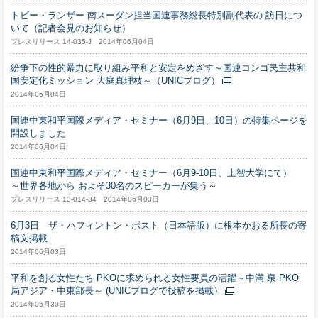
トビー・ランザー 南スーダン担当国連事務総長特別副代表の 訪日につ
いて（記者会見のお知らせ）
プレスリリース 14-035-J 2014年06月04日
紛争下の性的暴力に取り組み平和と安定をめざす～国連コンゴ民主共和
国安定化ミッション 大庭真理枝～（UNICブログ）
2014年06月04日
国連中東和平国際メディア・セミナー（6月9日、10日）の特集ページを
開設しました
2014年06月04日
国連中東和平国際メディア・セミナー（6月9-10日、上智大学にて）
～世界各地から およそ30名のスピーカーが集う～
プレスリリース 13-014-34 2014年06月03日
6月3日 ザ・ハフィントン・ポスト（日本語版）に根本かおる所長の寄
稿文掲載
2014年06月03日
平和を創る女性たち PKOに求められる女性要員の活躍～中満 泉 PKO
局アジア・中東部長～ (UNICブログで投稿を掲載）
2014年05月30日