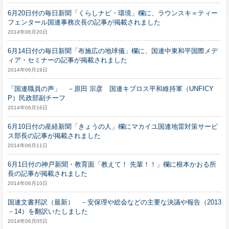
6月20日付の毎日新聞「くらしナビ・環境」欄に、ラウンスキ＝ティー
フェンタール国連事務次長の記事が掲載されました
2014年06月20日
6月14日付の毎日新聞「布施広の地球儀」欄に、国連中東和平国際メデ
ィア・セミナーの記事が掲載されました
2014年06月19日
「国連職員の声」 －原田 宗彦 国連キプロス平和維持軍（UNFICY
P）民政部副チーフ
2014年06月16日
6月10日付の産経新聞「きょうの人」欄にマカイユ国連地雷対策サービ
ス部長の記事が掲載されました
2014年06月11日
6月1日付の神戸新聞・教育面「教えて！ 先輩！！」欄に根本かおる所
長の記事が掲載されました
2014年06月10日
国連文書邦訳（最新） －安保理や総会などの主要な決議や報告（2013
－14）を翻訳いたしました
2014年06月05日