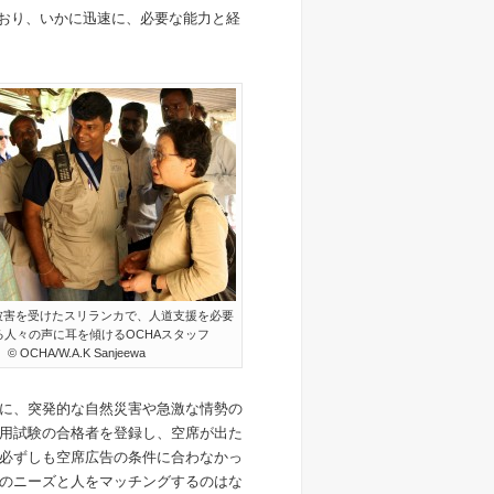
ており、いかに迅速に、必要な能力と経
被害を受けたスリランカで、人道支援を必要
る人々の声に耳を傾けるOCHAスタッフ
© OCHA/W.A.K Sanjeewa
に、突発的な自然災害や急激な情勢の
用試験の合格者を登録し、空席が出た
必ずしも空席広告の条件に合わなかっ
のニーズと人をマッチングするのはな