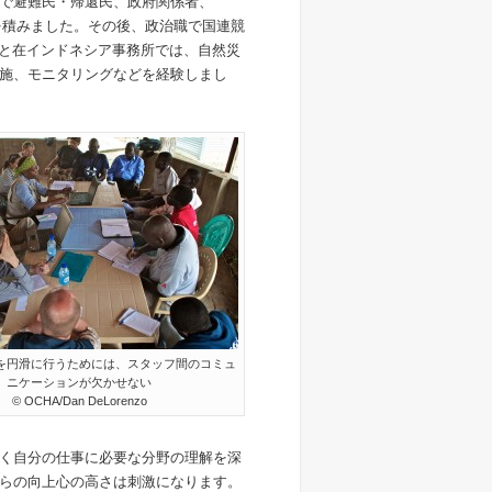
で避難民・帰還民、政府関係者、
を積みました。その後、政治職で国連競
ブと在インドネシア事務所では、自然災
施、モニタリングなどを経験しまし
を円滑に行うためには、スタッフ間のコミュ
ニケーションが欠かせない
© OCHA/Dan DeLorenzo
く自分の仕事に必要な分野の理解を深
らの向上心の高さは刺激になります。