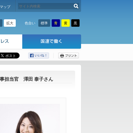
検索する
マップ
拡大
標準
青
黄
黒
色合い
ここから本文です。
事担当官 澤田 泰子さん