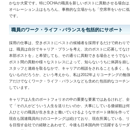
かなか大変です。特にOCHAの職員を新しいポストに異動させる場合
オペレーション上はもちろん、事務的な立場からも「空席率をいかに低
です。
職員のワーク・ライフ・バランスを包括的にサポート
採用の仕事は、空きポストにベストの候補者を採用するだけで終わりで
は、職員は自分でキャリア・プランを考え、次のポストに応募してなけ
本部ポストを」と希望しても、その通りに異動できる場合とそうでない
ポスト間の異動や様々なストレスによって、知らないうちに体調を崩し
スタッフと連絡を取るなかで、キャリアの相談をされることも多く、も
ないものだろうか、という考えから、私は2012年よりコーチングの勉
アだけでなくワーク・ライフ・バランスなども含めた包括的なコーチン
しています。
キャリアは人生のポートフォリオの中の重要な要素ではあるけれど、全
て「その人がどういう人生を送りたいのか、大事にしている価値観は何
人ひとりの職員が生き生きと働いていけるようなサポート体制を作って
現在も国連職員向けのコーチングは続けており、現在所属している、リ
を目指す会社での経験とあわせて、今後も日本国内外で活躍するリーダ