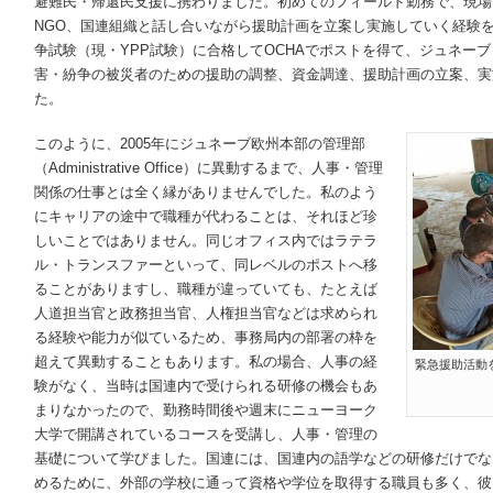
避難民・帰還民支援に携わりました。初めてのフィールド勤務で、現場
NGO、国連組織と話し合いながら援助計画を立案し実施していく経験
争試験（現・YPP試験）に合格してOCHAでポストを得て、ジュネー
害・紛争の被災者のための援助の調整、資金調達、援助計画の立案、実
た。
このように、2005年にジュネーブ欧州本部の管理部
（Administrative Office）に異動するまで、人事・管理
関係の仕事とは全く縁がありませんでした。私のよう
にキャリアの途中で職種が代わることは、それほど珍
しいことではありません。同じオフィス内ではラテラ
ル・トランスファーといって、同レベルのポストへ移
ることがありますし、職種が違っていても、たとえば
人道担当官と政務担当官、人権担当官などは求められ
る経験や能力が似ているため、事務局内の部署の枠を
超えて異動することもあります。私の場合、人事の経
緊急援助活動
験がなく、当時は国連内で受けられる研修の機会もあ
まりなかったので、勤務時間後や週末にニューヨーク
大学で開講されているコースを受講し、人事・管理の
基礎について学びました。国連には、国連内の語学などの研修だけでな
めるために、外部の学校に通って資格や学位を取得する職員も多く、彼