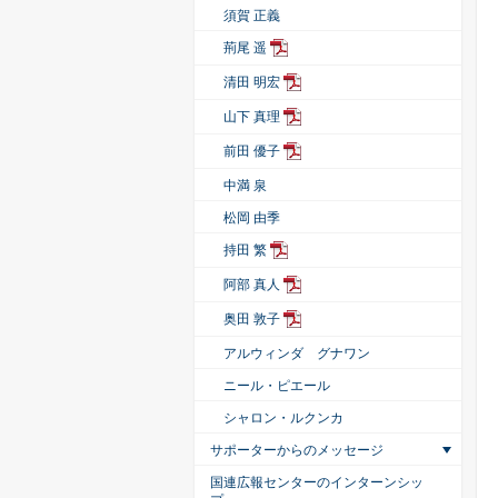
須賀 正義
荊尾 遥
清田 明宏
山下 真理
前田 優子
中満 泉
松岡 由季
持田 繁
阿部 真人
奥田 敦子
アルウィンダ グナワン
ニール・ピエール
シャロン・ルクンカ
サポーターからのメッセージ
国連広報センターのインターンシッ