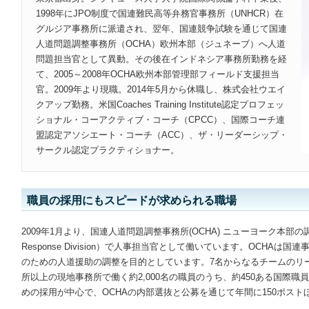
1998年にJPO制度で国連難民高等弁務官事務所（UNHCR）在
グルジア事務所に派遣され、翌年、国連競争試験を通じて国連
人道問題調整事務所（OCHA）欧州本部（ジュネーブ）へ人道
問題担当官として異動。その後在インドネシア事務所勤務を経
て、2005～2008年OCHA欧州本部管理部フィールド支援担当
官。2009年より現職。2014年5月から休職し、株式会社ウエイ
クアップ勤務。米国Coaches Training Institute認定プロフェッ
ショナル・コーアクティブ・コーチ（CPCC）、国際コーチ連
盟認定アソシエート・コーチ（ACC）、ザ・リーダーシップ・
サークル認定プラクティショナー。
職員の採用にもスピードが求められる職場
2009年1月より、国連人道問題調整事務所(OCHA) ニューヨーク本部の調整対応部
Response Division）で人事担当官として働いています。OCHA
のための人道援助の調整を目的としています。7名からなるチームのリ
所以上の現地事務所で働く約2,000名の職員のうち、約450ある国際
めの採用が中心で、OCHAの内部選抜と公募を通じて年間に150ポスト