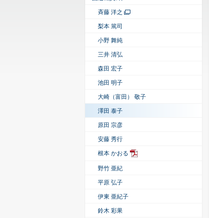
斉藤 洋之
梨本 篤司
小野 舞純
三井 清弘
森田 宏子
池田 明子
大崎（富田） 敬子
澤田 泰子
原田 宗彦
安藤 秀行
根本 かおる
野竹 亜紀
平原 弘子
伊東 亜紀子
鈴木 彩果