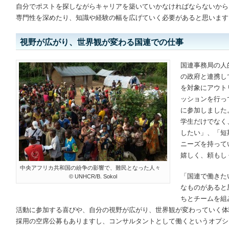
自分でポストを探しながらキャリアを築いていかなければならないから
専門性を深めたり、知識や経験の幅を広げていく必要があると思います
視野が広がり、世界観が変わる国連での仕事
国連事務局の人
の政府と連携し
を対象にアウト
ッションを行っ
に参加しました
学生だけでなく
したい」、「短
ニーズを持って
嬉しく、頼もし
中央アフリカ共和国の紛争の影響で、難民となった人々
「国連で働きた
© UNHCR/B. Sokol
なものがあると
ちとチームを組
活動に参加する喜びや、自分の視野が広がり、世界観が変わっていく体
採用の空席公募もありますし、コンサルタントとして働くというオプシ