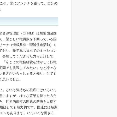
こそ、常にアンテナを張って、自分の
。
的資源管理部（OHRM）は加盟国諸国
て、望ましい職員数を下回っている国
リーチ（情報共有・理解促進活動）ミ
ており、昨年私も日本でのミッション
。参加してくださった方々と話して、
、「今までの職務経験を活かして転職
期間でも挑戦してみたい」など様々な
いる方がいらっしゃると知り、とても
く思いました。
い」という気持ちの根底にはいろいろ
思いますが、様々な背景を持った方た
み、世界的規模の問題の解決を目指す
験はとても魅力的です。国連には短期
ョンもあります。いろいろな働き方、