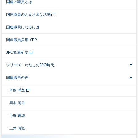
国連の職員とは
国連職員のさまざまな活動
国連職員になるには
国連職員採用-YPP-
JPO派遣制度
シリーズ「わたしのJPO時代」
国連職員の声
斉藤 洋之
梨本 篤司
小野 舞純
三井 清弘