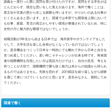
講義を一度行った際に質問を受け付けたのですが、質問をする学生がほ
とんどおらず、残念な思いをした覚えがあります。海外で働くことは、
異文化や言葉の壁から生じる困難も伴いますが、やりがいのある仕事が
たくさんあると思います。また、国連では本部でも開発途上国において
も仕事、家庭、育児の両立がしやすい環境が整備されているため、特に
女性の方に魅力的な職場ではないでしょうか。
就職活動が3年生から始まる日本では、海外留学やボランテイアをした
りして、大学生活を楽しむ余裕がなくなっているのではないでしょう
か。是非機会をつくって日本を一時的にでも離れて外から日本と自分を
見つめ直してください。若い時こそチャレンジが出来る時です。将来国
連や国際機関を目指したい方は英語力だけではく、自分の意見、考えを
持つことが大切で、国際機関で勝ち抜く能力は本からの知識から得られ
るものではありません。失敗を恐れず、試行錯誤を繰り返しながら経験
を通じて身につけていくものだと思います。是非みなさん、挑戦してみ
てください。
国連で働く