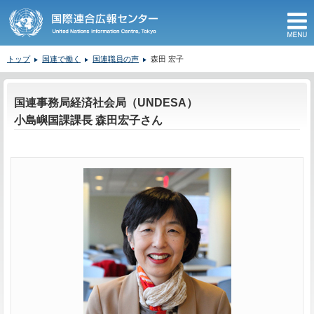
M
トップ
国連で働く
国連職員の声
森田 宏子
ここから本文です。
国連事務局経済社会局（UNDESA）
小島嶼国課課長 森田宏子さん