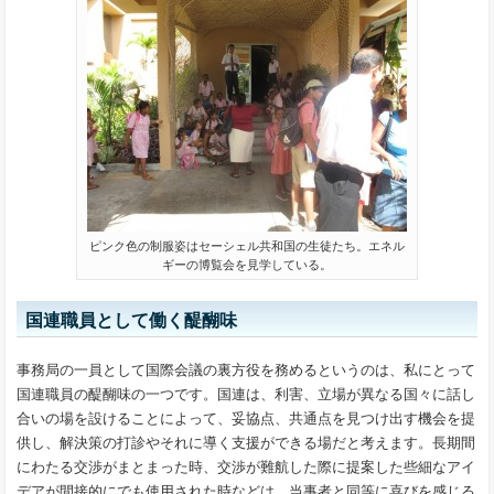
ピンク色の制服姿はセーシェル共和国の生徒たち。エネル
ギーの博覧会を見学している。
国連職員として働く醍醐味
事務局の一員として国際会議の裏方役を務めるというのは、私にとって
国連職員の醍醐味の一つです。国連は、利害、立場が異なる国々に話し
合いの場を設けることによって、妥協点、共通点を見つけ出す機会を提
供し、解決策の打診やそれに導く支援ができる場だと考えます。長期間
にわたる交渉がまとまった時、交渉が難航した際に提案した些細なアイ
デアが間接的にでも使用された時などは、当事者と同等に喜びを感じる