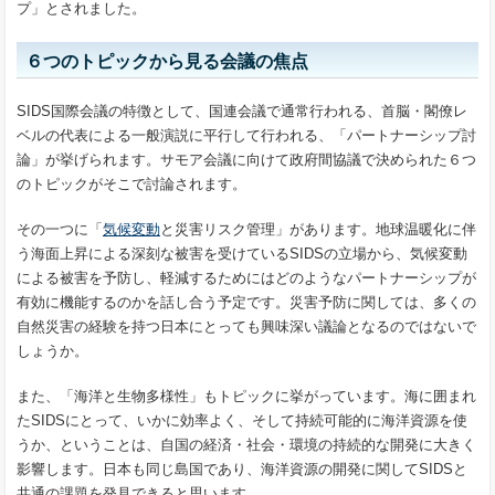
プ」とされました。
６つのトピックから見る会議の焦点
SIDS国際会議の特徴として、国連会議で通常行われる、首脳・閣僚レ
ベルの代表による一般演説に平行して行われる、「パートナーシップ討
論」が挙げられます。サモア会議に向けて政府間協議で決められた６つ
のトピックがそこで討論されます。
その一つに「
気候変動
と災害リスク管理」があります。地球温暖化に伴
う海面上昇による深刻な被害を受けているSIDSの立場から、気候変動
による被害を予防し、軽減するためにはどのようなパートナーシップが
有効に機能するのかを話し合う予定です。災害予防に関しては、多くの
自然災害の経験を持つ日本にとっても興味深い議論となるのではないで
しょうか。
また、「海洋と生物多様性」もトピックに挙がっています。海に囲まれ
たSIDSにとって、いかに効率よく、そして持続可能的に海洋資源を使
うか、ということは、自国の経済・社会・環境の持続的な開発に大きく
影響します。日本も同じ島国であり、海洋資源の開発に関してSIDSと
共通の課題を発見できると思います。