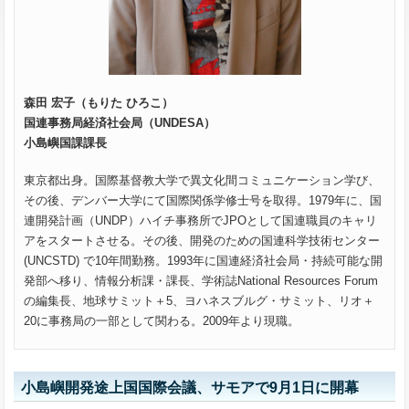
森田 宏子（もりた ひろこ）
国連事務局経済社会局（UNDESA）
小島嶼国課課長
東京都出身。国際基督教大学で異文化間コミュニケーション学び、
その後、デンバー大学にて国際関係学修士号を取得。1979年に、国
連開発計画（UNDP）ハイチ事務所でJPOとして国連職員のキャリ
アをスタートさせる。その後、開発のための国連科学技術センター
(UNCSTD) で10年間勤務。1993年に国連経済社会局・持続可能な開
発部へ移り、情報分析課・課長、学術誌National Resources Forum
の編集長、地球サミット＋5、ヨハネスブルグ・サミット、リオ＋
20に事務局の一部として関わる。2009年より現職。
小島嶼開発途上国国際会議、サモアで9月1日に開幕