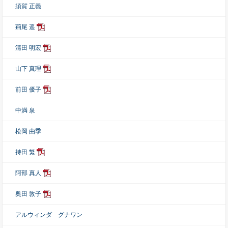
須賀 正義
荊尾 遥
清田 明宏
山下 真理
前田 優子
中満 泉
松岡 由季
持田 繁
阿部 真人
奥田 敦子
アルウィンダ グナワン