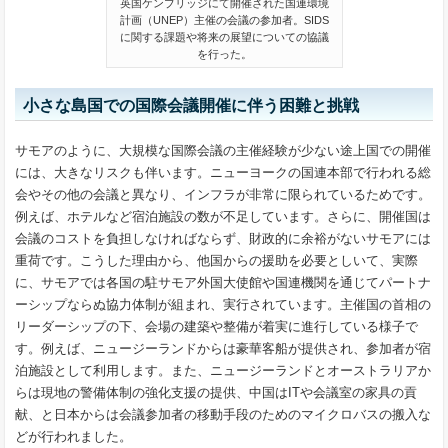
英国ケンブリッジにて開催された国連環境
計画（UNEP）主催の会議の参加者。SIDS
に関する課題や将来の展望についての協議
を行った。
小さな島国での国際会議開催に伴う困難と挑戦
サモアのように、大規模な国際会議の主催経験が少ない途上国での開催
には、大きなリスクも伴います。ニューヨークの国連本部で行われる総
会やその他の会議と異なり、インフラが非常に限られているためです。
例えば、ホテルなど宿泊施設の数が不足しています。さらに、開催国は
会議のコストを負担しなければならず、財政的に余裕がないサモアには
重荷です。こうした理由から、他国からの援助を必要としいて、実際
に、サモアでは各国の駐サモア外国大使館や国連機関を通じてパートナ
ーシップならぬ協力体制が組まれ、実行されています。主催国の首相の
リーダーシップの下、会場の建築や整備が着実に進行している様子で
す。例えば、ニュージーランドからは豪華客船が提供され、参加者が宿
泊施設として利用します。また、ニュージーランドとオーストラリアか
らは現地の警備体制の強化支援の提供、中国はITや会議室の家具の貢
献、と日本からは会議参加者の移動手段のためのマイクロバスの搬入な
どが行われました。