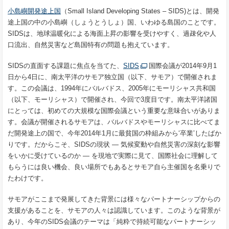
小島嶼開発途上国
（Small Island Developing States – SIDS)とは、開発
途上国の中の小島嶼（しょうとうしょ）国、いわゆる島国のことです。
SIDSは、地球温暖化による海面上昇の影響を受けやすく、過疎化や人
口流出、自然災害など島国特有の問題も抱えています。
SIDSの直面する課題に焦点を当てた、
SIDS
国際会議が2014年9月1
日から4日に、南太平洋のサモア独立国（以下、サモア）で開催されま
す。この会議は、1994年にバルバドス、2005年にモーリシャス共和国
（以下、モーリシャス）で開催され、今回で3度目です。南太平洋諸国
にとっては、初めての大規模な国際会議という重要な意味合いがありま
す。会議が開催されるサモアは、バルバドスやモーリシャスに比べてま
だ開発途上の国で、今年2014年1月に最貧国の枠組みから‘卒業’したばか
りです。だからこそ、SIDSの現状 ― 気候変動や自然災害の深刻な影響
をいかに受けているのか ― を現地で実際に見て、国際社会に理解して
もらうには良い機会、良い場所でもあるとサモア自ら主催国を名乗りで
たわけです。
サモアがここまで発展してきた背景には様々なパートナーシップからの
支援があることを、サモアの人々は認識しています。このような背景が
あり、今年のSIDS会議のテーマは「純粋で持続可能なパートナーシッ