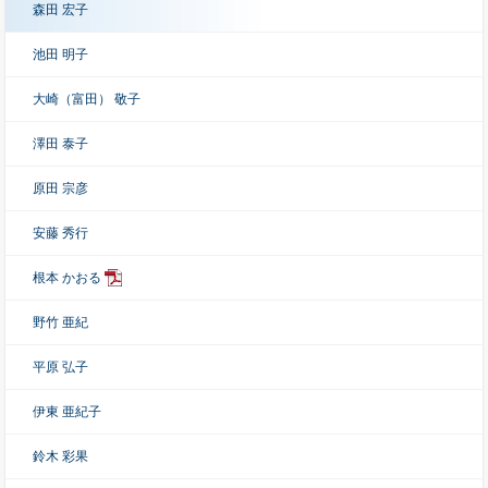
森田 宏子
池田 明子
大崎（富田） 敬子
澤田 泰子
原田 宗彦
安藤 秀行
根本 かおる
野竹 亜紀
平原 弘子
伊東 亜紀子
鈴木 彩果