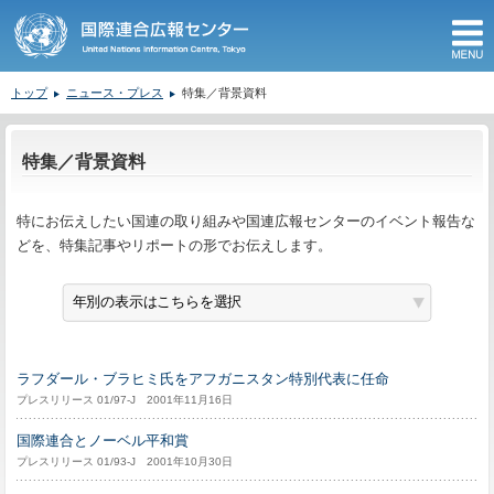
M
トップ
ニュース・プレス
特集／背景資料
ここから本文です。
特集／背景資料
特にお伝えしたい国連の取り組みや国連広報センターのイベント報告な
どを、特集記事やリポートの形でお伝えします。
ラフダール・ブラヒミ氏をアフガニスタン特別代表に任命
プレスリリース 01/97-J 2001年11月16日
国際連合とノーベル平和賞
プレスリリース 01/93-J 2001年10月30日