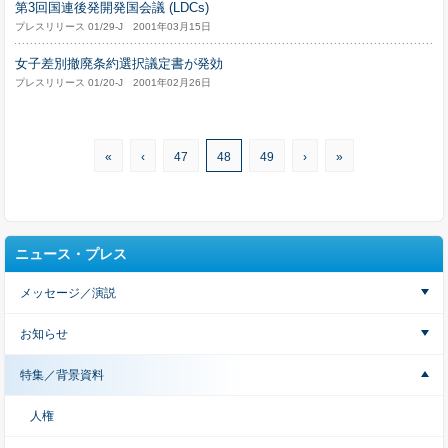
第3回国連後発開発国会議 (LDCs)
プレスリリース 01/29-J 2001年03月15日
女子差別撤廃条約選択議定書が発効
プレスリリース 01/20-J 2001年02月26日
«
‹
47
48
49
›
»
ニュース・プレス
メッセージ／演説
お知らせ
特集／背景資料
人権