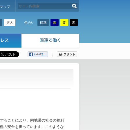
検索する
マップ
拡大
標準
青
黄
黒
色合い
ここから本文です。
進することにより、同地帯の社会の福利
糧の安全を担っています。このような