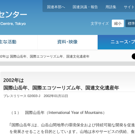
国連本部へ
国連決議・報告
用語集
サイト
縮小
標準
文字サイズ
002年は 国際山岳年、国際エコツーリズム年、国連文化遺産年
2002年は
国際山岳年、国際エコツーリズム年、国連文化遺産年
プレスリリース 02/003-J 2002年01月11日
（１） 国際山岳年（International Year of Mountains）
｢国際山岳年｣は、山岳山間地帯の環境保全および持続可能な開発を促
を発展させることを目的としています。山地は水やサービスの供給、食