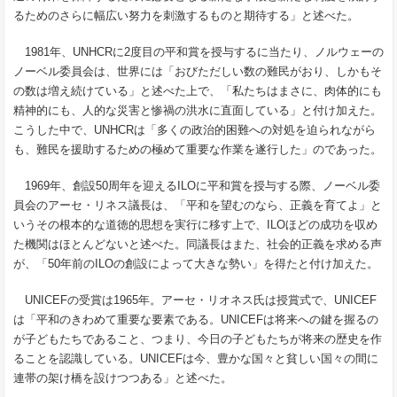
るためのさらに幅広い努力を刺激するものと期待する」と述べた。
1981
年、
UNHCR
に
2
度目の平和賞を授与するに当たり、ノルウェーの
ノーベル委員会は、世界には「おびただしい数の難民がおり、しかもそ
の数は増え続けている」と述べた上で、「私たちはまさに、肉体的にも
精神的にも、人的な災害と惨禍の洪水に直面している」と付け加えた。
こうした中で、
UNHCR
は「多くの政治的困難への対処を迫られながら
も、難民を援助するための極めて重要な作業を遂行した」のであった。
1969
年、創設
50
周年を迎える
ILO
に平和賞を授与する際、ノーベル委
員会のアーセ・リネス議長は、「平和を望むのなら、正義を育てよ」と
いうその根本的な道徳的思想を実行に移す上で、
ILO
ほどの成功を収め
た機関はほとんどないと述べた。同議長はまた、社会的正義を求める声
が、「
50
年前の
ILO
の創設によって大きな勢い」を得たと付け加えた。
UNICEF
の受賞は
1965
年。アーセ・リオネス氏は授賞式で、
UNICEF
は「平和のきわめて重要な要素である。
UNICEF
は将来への鍵を握るの
が子どもたちであること、つまり、今日の子どもたちが将来の歴史を作
ることを認識している。
UNICEF
は今、豊かな国々と貧しい国々の間に
連帯の架け橋を設けつつある」と述べた。