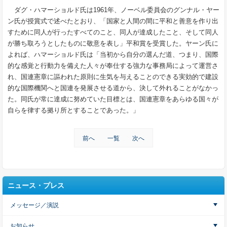
ダグ・ハマーショルド氏は
1961
年、ノーベル委員会のグンナル・ヤー
ン氏が授賞式で述べたとおり、「国家と人間の間に平和と善意を作り出
すために同人が行ったすべてのこと、同人が達成したこと、そして同人
が勝ち取ろうとしたものに敬意を表し」平和賞を受賞した。ヤーン氏に
よれば、ハマーショルド氏は「当初から自分の選んだ道、つまり、国際
的な感覚と行動力を備えた人々が奉仕する強力な事務局によって運営さ
れ、国連憲章に謳われた原則に生気を与えることのできる実効的で建設
的な国際機関へと国連を発展させる道から、決して外れることがなかっ
た。同氏が常に達成に努めていた目標とは、国連憲章をあらゆる国々が
自らを律する拠り所とすることであった。」
前へ
一覧
次へ
ニュース・プレス
メッセージ／演説
お知らせ