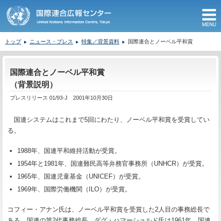
M
トップ
ニュース・プレス
特集／背景資料
国際連合とノーベル平和賞
ここから本文です。
国際連合とノーベル平和賞
（背景説明）
プレスリリース 01/93-J 2001年10月30日
国連システムはこれまで
5
回にわたり、ノーベル平和賞を受賞してい
る。
1988
年、国連平和維持活動が受賞。
1954
年と
1981
年、国連難民高等弁務官事務所（
UNHCR
）が受賞。
1965
年、国連児童基金（
UNICEF
）が受賞。
1969
年、国際労働機関（
ILO
）が受賞。
コフィー・アナン氏は、ノーベル平和賞を受賞した
2
人目の事務総長で
ある。国連の第
2
代事務総長、ダグ・ハマーショルド氏は
1961
年、国連