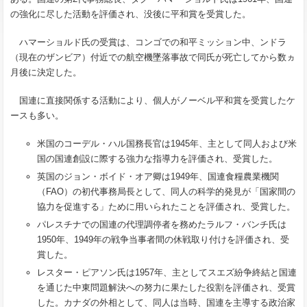
の強化に尽した活動を評価され、没後に平和賞を受賞した。
ハマーショルド氏の受賞は、コンゴでの和平ミッション中、ンドラ
（現在のザンビア）付近での航空機墜落事故で同氏が死亡してから数ヵ
月後に決定した。
国連に直接関係する活動により、個人がノーベル平和賞を受賞したケ
ースも多い。
米国のコーデル・ハル国務長官は
1945
年、主として同人および米
国の国連創設に際する強力な指導力を評価され、受賞した。
英国のジョン・ボイド・オア卿は
1949
年、国連食糧農業機関
（
FAO
）の初代事務局長として、同人の科学的発見が「国家間の
協力を促進する」ために用いられたことを評価され、受賞した。
パレスチナでの国連の代理調停者を務めたラルフ・バンチ氏は
1950
年、
1949
年の戦争当事者間の休戦取り付けを評価され、受
賞した。
レスター・ピアソン氏は
1957
年、主としてスエズ紛争終結と国連
を通じた中東問題解決への努力に果たした役割を評価され、受賞
した。カナダの外相として、同人は当時、国連を主導する政治家