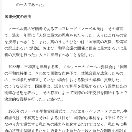
の一人であった。
国連受賞の理由
ノーベル賞の寄贈者であるアルフレッド・ノーベル氏は、その遺言
で、過去一年間に「人類に最大の恩恵をもたらした」人々にこれらの賞
を授与すべきこと、また、賞のうちのひとつは「国家間の友愛、常備軍
の廃止あるいは削減、および、和平会議の開催と促進に最大あるいは最
善の貢献を行った」人々に授与すべきことを記した。
1988
年に平和賞を授与する際、ノルウェーのノーベル委員会は「国連
の平和維持軍は、きわめて困難な条件下で、休戦合意が成立したもの
の、平和条約が確立していない場合における緊張の緩和に貢献した。こ
のような状況で、国連軍は、話合いで和平を実現するという国際社会の
明確な意思を表示し、その存在によって実際の和平交渉を開始する上で
決定的な貢献を行った」と述べた。
1988
年のノーベル平和賞授賞式で、ハビエル・ペレス・デクエヤル事
務総長は、平和賞とそれによる注目が「国際的な事柄をより平和で公正
なやり方で運営する私たちの能力を強化するだけではなく、私たちに共
通の将来を保障するために必要となる新たな手段と新たな制度を検討す