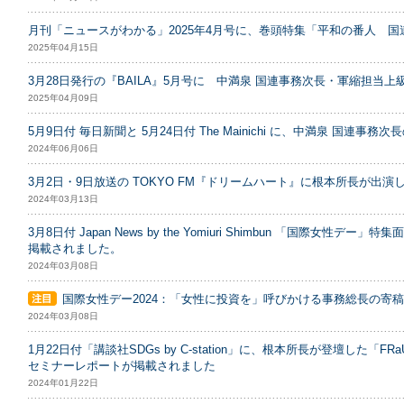
月刊「ニュースがわかる」2025年4月号に、巻頭特集「平和の番人 国
2025年04月15日
3月28日発行の『BAILA』5月号に 中満泉 国連事務次長・軍縮担当
2025年04月09日
5月9日付 毎日新聞と 5月24日付 The Mainichi に、中満泉 国連事
2024年06月06日
3月2日・9日放送の TOKYO FM『ドリームハート』に根本所長が出演
2024年03月13日
3月8日付 Japan News by the Yomiuri Shimbun 「国際女
掲載されました。
2024年03月08日
国際女性デー2024：「女性に投資を」呼びかける事務総長の寄
2024年03月08日
1月22日付「講談社SDGs by C-station」に、根本所長が登壇した「FR
セミナーレポートが掲載されました
2024年01月22日