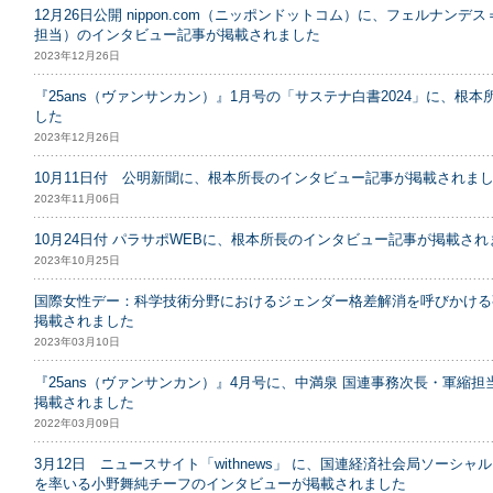
12月26日公開 nippon.com（ニッポンドットコム）に、フェルナ
担当）のインタビュー記事が掲載されました
2023年12月26日
『25ans（ヴァンサンカン）』1月号の「サステナ白書2024」に、根
した
2023年12月26日
10月11日付 公明新聞に、根本所長のインタビュー記事が掲載されま
2023年11月06日
10月24日付 パラサポWEBに、根本所長のインタビュー記事が掲載され
2023年10月25日
国際女性デー：科学技術分野におけるジェンダー格差解消を呼びかける
掲載されました
2023年03月10日
『25ans（ヴァンサンカン）』4月号に、中満泉 国連事務次長・軍縮
掲載されました
2022年03月09日
3月12日 ニュースサイト「withnews」 に、国連経済社会局ソーシ
を率いる小野舞純チーフのインタビューが掲載されました