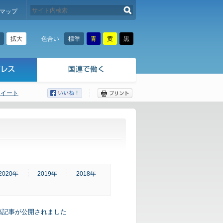
検索する
マップ
拡大
標準
青
黄
黒
色合い
ツイート
ここから本文です。
2020年
2019年
2018年
寄稿記事が公開されました