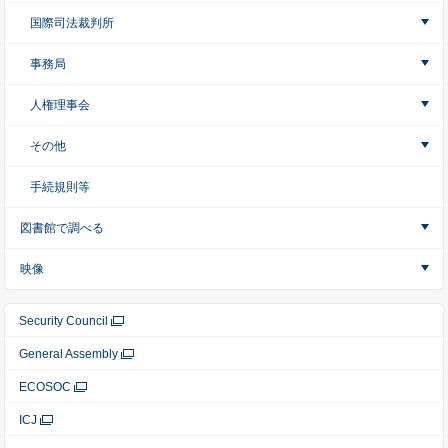
国際司法裁判所
事務局
人権理事会
その他
手続規則等
図書館で調べる
映像
Security Council
General Assembly
ECOSOC
ICJ