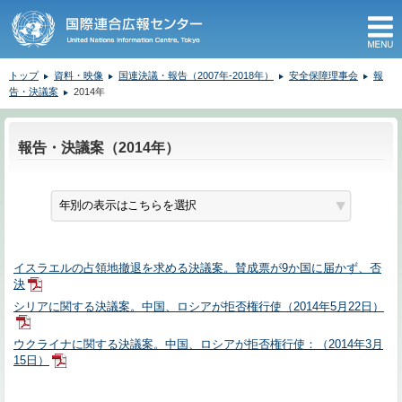
M
トップ
資料・映像
国連決議・報告（2007年-2018年）
安全保障理事会
報
告・決議案
2014年
ここから本文です。
報告・決議案（2014年）
イスラエルの占領地撤退を求める決議案。賛成票が9か国に届かず、否
決
シリアに関する決議案。中国、ロシアが拒否権行使（2014年5月22日）
ウクライナに関する決議案。中国、ロシアが拒否権行使：（2014年3月
15日）