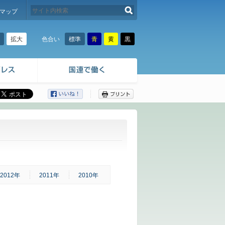
検索する
マップ
拡大
標準
青
黄
黒
色合い
ここから本文です。
2012年
2011年
2010年