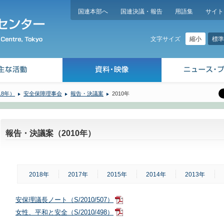
国連本部へ
国連決議・報告
用語集
サイト
縮小
標準
文字サイズ
18年）
安全保障理事会
報告・決議案
2010年
報告・決議案（2010年）
2018年
2017年
2015年
2014年
2013年
安保理議長ノート（S/2010/507）
女性、平和と安全（S/2010/498）