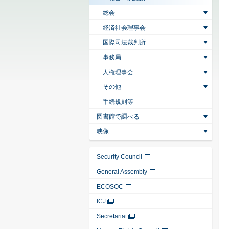
総会
経済社会理事会
国際司法裁判所
事務局
人権理事会
その他
手続規則等
図書館で調べる
映像
Security Council
General Assembly
ECOSOC
ICJ
Secretariat