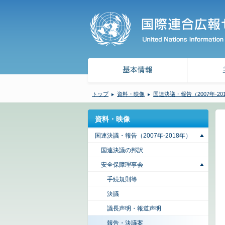
トップ
資料・映像
国連決議・報告（2007年-20
資料・映像
国連決議・報告（2007年-2018年）
国連決議の邦訳
安全保障理事会
手続規則等
決議
議長声明・報道声明
報告・決議案