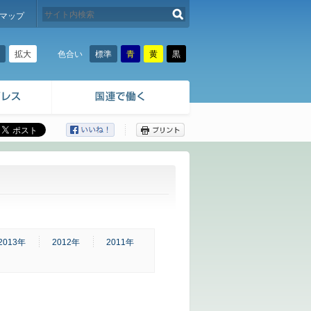
検索する
マップ
拡大
標準
青
黄
黒
色合い
ここから本文です。
2013年
2012年
2011年