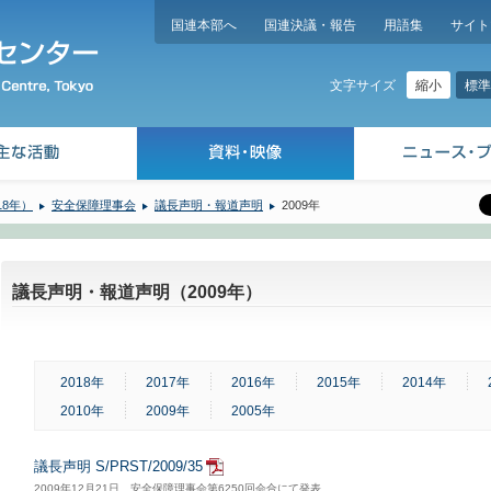
国連本部へ
国連決議・報告
用語集
サイト
縮小
標準
文字サイズ
18年）
安全保障理事会
議長声明・報道声明
2009年
議長声明・報道声明（2009年）
2018年
2017年
2016年
2015年
2014年
2010年
2009年
2005年
議長声明 S/PRST/2009/35
2009年12月21日、安全保障理事会第6250回会合にて発表