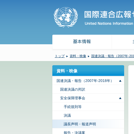
トップ
資料・映像
国連決議・報告（2007年-20
資料・映像
国連決議・報告（2007年-2018年）
国連決議の邦訳
安全保障理事会
手続規則等
決議
議長声明・報道声明
報告・決議案