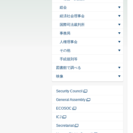
総会
経済社会理事会
国際司法裁判所
事務局
人権理事会
その他
手続規則等
図書館で調べる
映像
Security Council
General Assembly
ECOSOC
ICJ
Secretariat