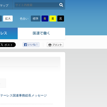
検索する
マップ
拡大
標準
青
黄
黒
色合い
ここから本文です。
年
グテーレス国連事務総長メッセージ