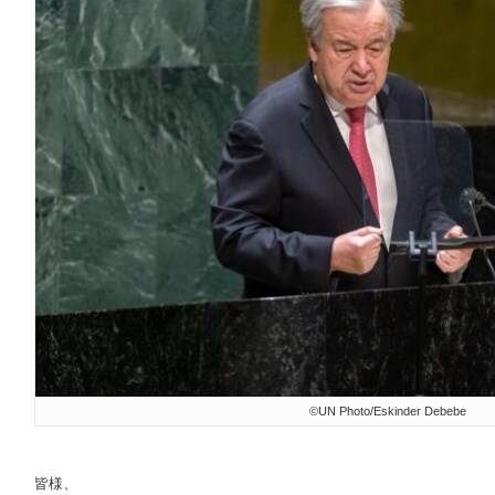
©UN Photo/Eskinder Debebe
皆様、