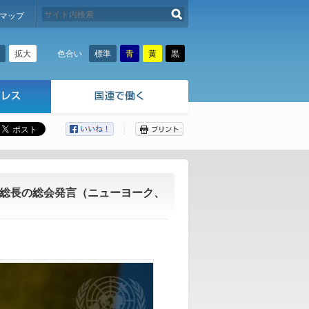
検索する
マップ
拡大
標準
青
黄
黒
色合い
ここから本文です。
務総長の総会発言（ニューヨーク、