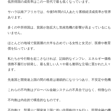
低所得国の成長率はこの一世代で最も低くなっています。
サハラ以南アフリカでは、今後5年間の1人あたり累積経済成長率が世界
あります。
多くの中所得国は、貧困が急拡大し気候危機の影響が高まっているにも
いません。
ほとんどの地域で貧困層の大半を占めている女性と女児が、医療や教育
償を払っています。
私たちが今行動を起こさなければ、記録的なインフレ、エネルギー価格の
債務不履行が頻発し、最も貧しい人々や最も脆弱な立場に置かれた人々
ます。
先進国と開発途上国の間の格差は連鎖的になりつつあり、不安定や危機
これらの不均衡はグローバル金融システムの不具合ではなく、特徴なの
不均衡は内在的で構造的なものです。
不均衡は、型通りに開発途上国に低い信用格付けを行い、民間金融の機