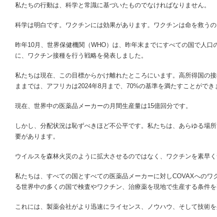
私たちの行動は、科学と常識に基づいたものでなければなりません。
科学は明白です。ワクチンには効果があります。ワクチンは命を救うの
昨年10月、世界保健機関（WHO）は、昨年末までにすべての国で人口の
に、ワクチン接種を行う戦略を発表しました。
私たちは現在、この目標からかけ離れたところにいます。高所得国の接
ままでは、アフリカは2024年8月まで、70%の基準を満たすことができ
現在、世界中の医薬品メーカーの月間生産量は15億回分です。
しかし、分配状況は恥ずべきほど不公平です。私たちは、あらゆる場所
要があります。
ウイルスを森林火災のように拡大させるのではなく、ワクチンを素早く
私たちは、すべての国とすべての医薬品メーカーに対しCOVAXへのワ
る世界中の多くの国で検査やワクチン、治療薬を現地で生産する条件を
これには、製薬会社がより迅速にライセンス、ノウハウ、そして技術を