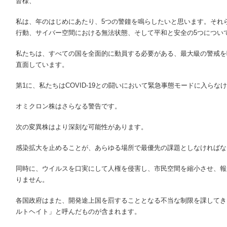
皆様、
私は、年のはじめにあたり、5つの警鐘を鳴らしたいと思います。それらは
行動、サイバー空間における無法状態、そして平和と安全の5つについ
私たちは、すべての国を全面的に動員する必要がある、最大級の警戒を
直面しています。
第1に、私たちはCOVID-19との闘いにおいて緊急事態モードに入らな
オミクロン株はさらなる警告です。
次の変異株はより深刻な可能性があります。
感染拡大を止めることが、あらゆる場所で最優先の課題としなければな
同時に、ウイルスを口実にして人権を侵害し、市民空間を縮小させ、報
りません。
各国政府はまた、開発途上国を罰することとなる不当な制限を課してき
ルトヘイト」と呼んだものが含まれます。