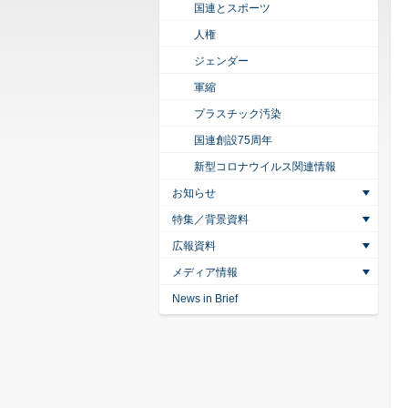
国連とスポーツ
人権
ジェンダー
軍縮
プラスチック汚染
国連創設75周年
新型コロナウイルス関連情報
お知らせ
特集／背景資料
広報資料
メディア情報
News in Brief