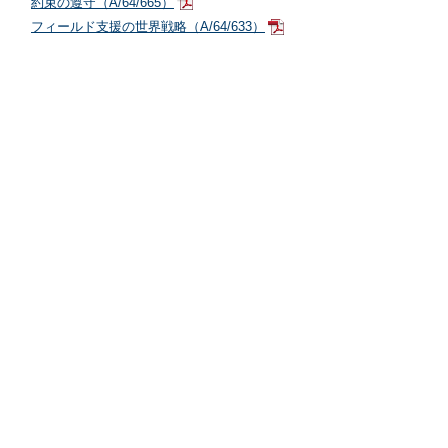
約束の遵守（A/64/665）
フィールド支援の世界戦略（A/64/633）