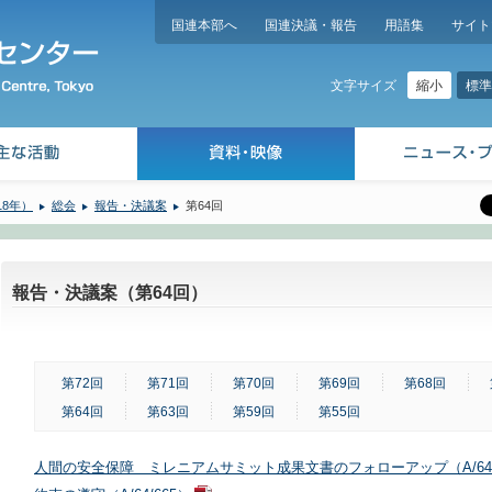
国連本部へ
国連決議・報告
用語集
サイト
縮小
標準
文字サイズ
18年）
総会
報告・決議案
第64回
報告・決議案（第64回）
第72回
第71回
第70回
第69回
第68回
第64回
第63回
第59回
第55回
人間の安全保障 ミレニアムサミット成果文書のフォローアップ（A/64/