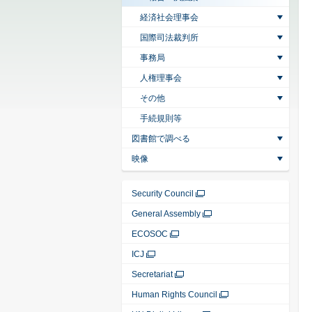
経済社会理事会
国際司法裁判所
事務局
人権理事会
その他
手続規則等
図書館で調べる
映像
Security Council
General Assembly
ECOSOC
ICJ
Secretariat
Human Rights Council