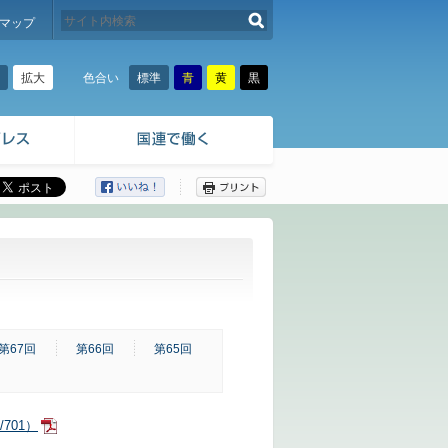
検索する
マップ
拡大
標準
青
黄
黒
色合い
ここから本文です。
第67回
第66回
第65回
701）