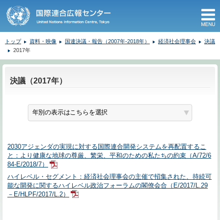
M
トップ
資料・映像
国連決議・報告（2007年-2018年）
経済社会理事会
決議
2017年
ここから本文です。
決議（2017年）
2030アジェンダの実現に対する国際連合開発システムを再配置するこ
と：より健康な地球の尊厳、繁栄、平和のための私たちの約束（A/72/6
84-E/2018/7）
ハイレベル・セグメント：経済社会理事会の主催で招集された、持続可
能な開発に関するハイレベル政治フォーラムの閣僚会合（E/2017/L.29
－E/HLPF/2017/L.2）