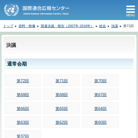
M
トップ
資料・映像
国連決議・報告（2007年-2018年）
総会
決議
第71回
ここから本文です。
決議
通常会期
第72回
第71回
第70回
第69回
第68回
第67回
第66回
第65回
第64回
第63回
第62回
第60回
第37回