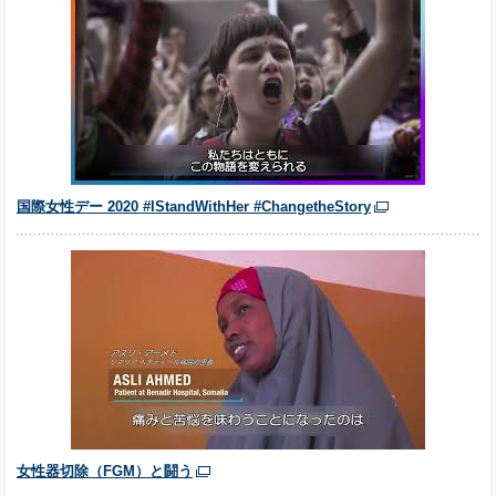
国際女性デー 2020 #IStandWithHer #ChangetheStory
女性器切除（FGM）と闘う