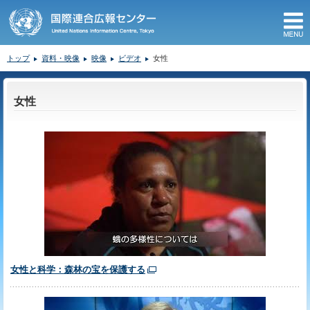
M
トップ
資料・映像
映像
ビデオ
女性
ここから本文です。
女性
女性と科学：森林の宝を保護する