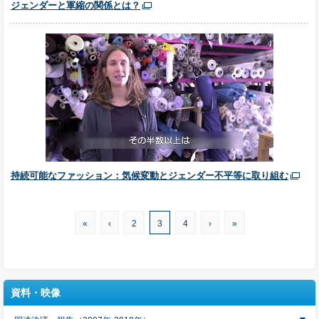
ジェンダーと軍縮の関係とは？
持続可能なファッション：気候変動とジェンダー不平等に取り組む
«
‹
2
3
4
›
»
資料・映像