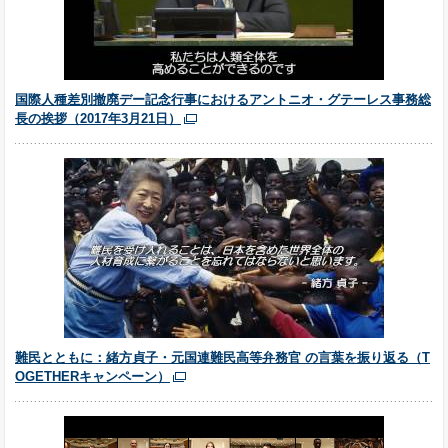
国際人種差別撤廃デー記念行事におけるアントニオ・グテーレス事務総
長の挨拶（2017年3月21日）
難民とともに：緒方貞子・元国連難民高等弁務官 の言葉を振り返る（T
OGETHERキャンペーン）