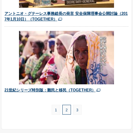
アントニオ・グテーレス事務総長の発言 安全保障理事会公開討論（201
7年1月10日）（TOGETHER）
21世紀シリーズ特別版：難民と移民（TOGETHER）
1
2
3