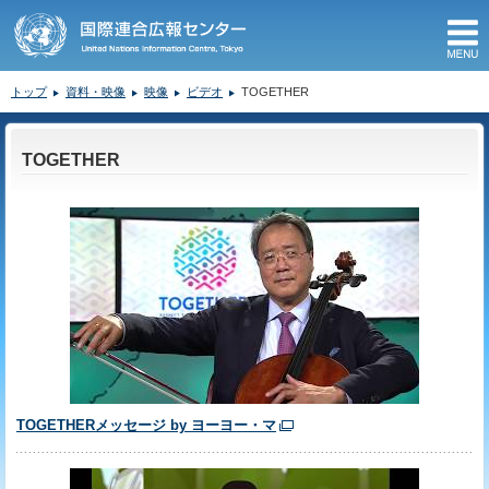
M
トップ
資料・映像
映像
ビデオ
TOGETHER
ここから本文です。
TOGETHER
TOGETHERメッセージ by ヨーヨー・マ