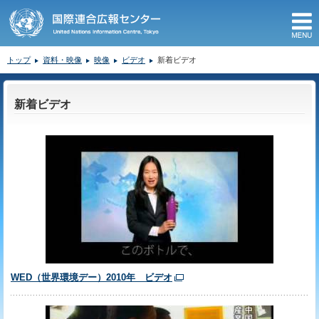
M
トップ
資料・映像
映像
ビデオ
新着ビデオ
ここから本文です。
新着ビデオ
WED（世界環境デー）2010年 ビデオ