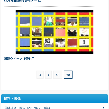
12月3日国際障害者デー
国連ウィーク 2009
«
‹
59
60
資料・映像
国連決議・報告（2007年-2018年）