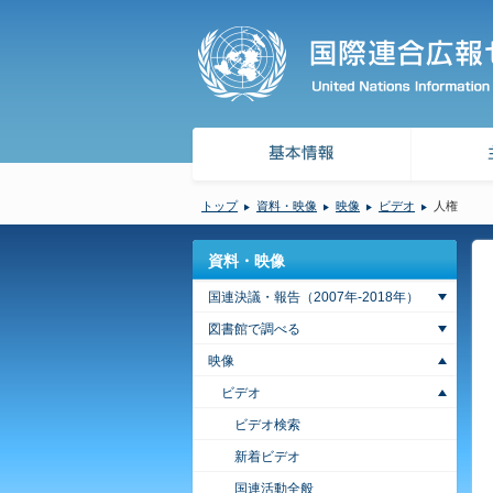
トップ
資料・映像
映像
ビデオ
人権
資料・映像
国連決議・報告（2007年-2018年）
図書館で調べる
映像
ビデオ
ビデオ検索
新着ビデオ
国連活動全般