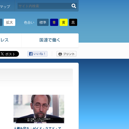
検索する
マップ
拡大
標準
青
黄
黒
色合い
ここから本文です。
人権を守る：ゼイド・ラアド・ア