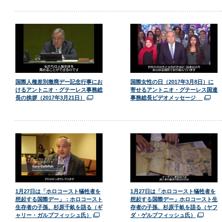
国際人種差別撤廃デー記念行事にお
国際女性の日（2017年3月8日）に
けるアントニオ・グテーレス事務総
寄せるアントニオ・グテーレス国連
長の挨拶（2017年3月21日）
事務総長ビデオメッセージ
1月27日は「ホロコースト犠牲者を
1月27日は「ホロコースト犠牲者を
想起する国際デー」：ホロコースト
想起する国際デー」ホロコースト生
生存者の子孫、杉原千畝を語る（ギ
存者の子孫、杉原千畝を語る（ヤフ
ャリー・ガルブフィッシュ氏）
ダ・ゲルブフィッシュ氏）