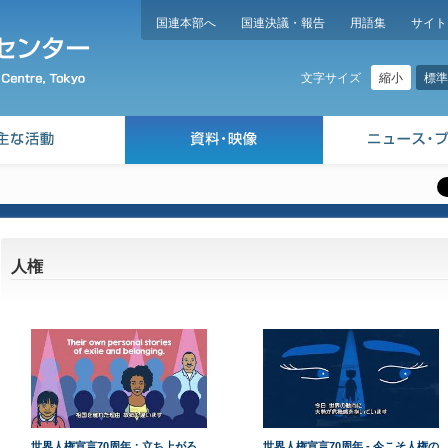
国連本部へ
国連決議・報告
用語集
サイト
縮小
標準
文字サイズ
人権
世界人権宣言70周年：立ち上がろ
世界人権宣言70周年 - 今こそ人権の