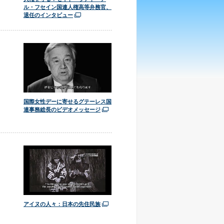
ル・フセイン国連人権高等弁務官、
退任のインタビュー
国際女性デーに寄せるグテーレス国
連事務総長のビデオメッセージ
アイヌの人々：日本の先住民族