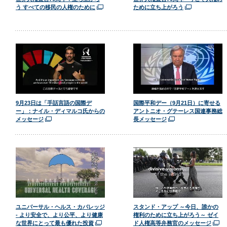
う すべての移民の人権のために
ために立ち上がろう
9月23日は「手話言語の国際デ
国際平和デー（9月21日）に寄せる
ー」：ナイル・ディマルコ氏からの
アントニオ・グテーレス国連事務総
メッセージ
長メッセージ
ユニバーサル・ヘルス・カバレッジ
スタンド・アップ ～今日、誰かの
- より安全で、より公平、より健康
権利のために立ち上がろう～ ゼイ
な世界にとって最も優れた投資
ド人権高等弁務官のメッセージ