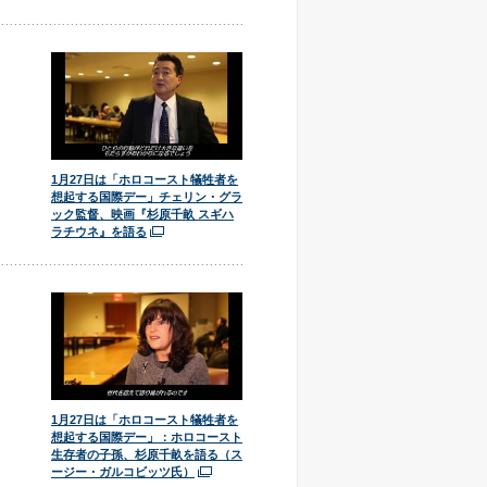
1月27日は「ホロコースト犠牲者を
想起する国際デー」チェリン・グラ
ック監督、映画『杉原千畝 スギハ
ラチウネ』を語る
1月27日は「ホロコースト犠牲者を
想起する国際デー」：ホロコースト
生存者の子孫、杉原千畝を語る（ス
ージー・ガルコビッツ氏）