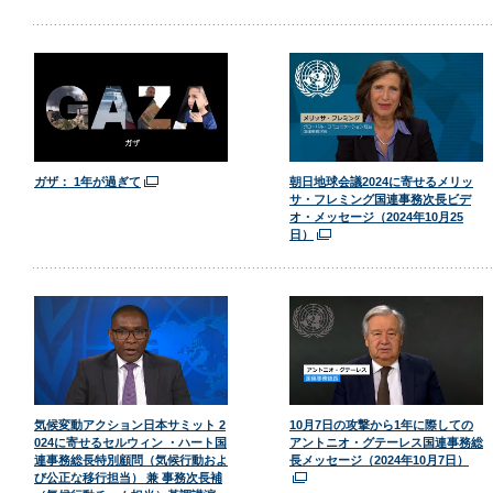
ガザ： 1年が過ぎて
朝日地球会議2024に寄せるメリッ
サ・フレミング国連事務次長ビデ
オ・メッセージ（2024年10月25
日）
気候変動アクション日本サミット 2
10月7日の攻撃から1年に際しての
024に寄せるセルウィン ・ハート国
アントニオ・グテーレス国連事務総
連事務総長特別顧問（気候行動およ
長メッセージ（2024年10月7日）
び公正な移行担当） 兼 事務次長補