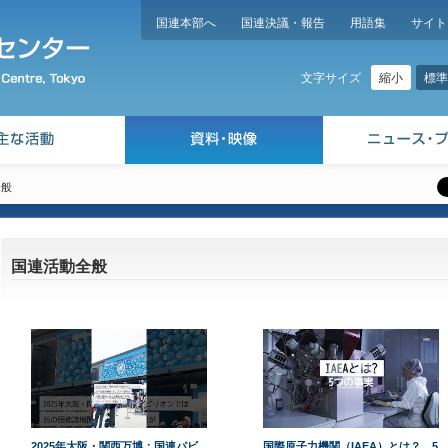
国連本部へ
国連決議・報告
用語集
サイト
縮小
標準
文字サイズ
全般
国連活動全般
2025年大阪・関西万博：国連パビ
国際原子力機関（IAEA）とは？ 5