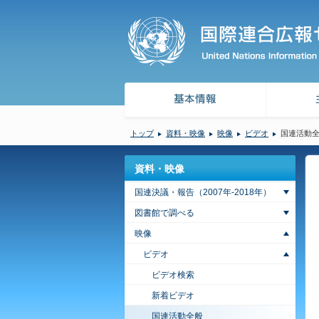
トップ
資料・映像
映像
ビデオ
国連活動
資料・映像
国連決議・報告（2007年-2018年）
図書館で調べる
映像
ビデオ
ビデオ検索
新着ビデオ
国連活動全般