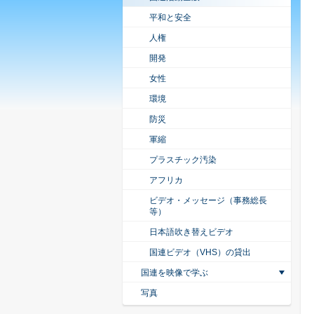
平和と安全
人権
開発
女性
環境
防災
軍縮
プラスチック汚染
アフリカ
ビデオ・メッセージ（事務総長
等）
日本語吹き替えビデオ
国連ビデオ（VHS）の貸出
国連を映像で学ぶ
写真