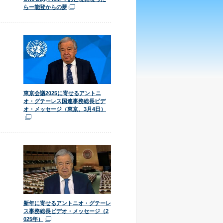
らー能登からの夢
東京会議2025に寄せるアントニ
オ・グテーレス国連事務総長ビデ
オ・メッセージ（東京、3月4日）
新年に寄せるアントニオ・グテーレ
ス事務総長ビデオ・メッセージ（2
025年）