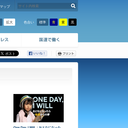
検索する
マップ
拡大
標準
青
黄
黒
色合い
ここから本文です。
One Day, I Will ：おとなになった