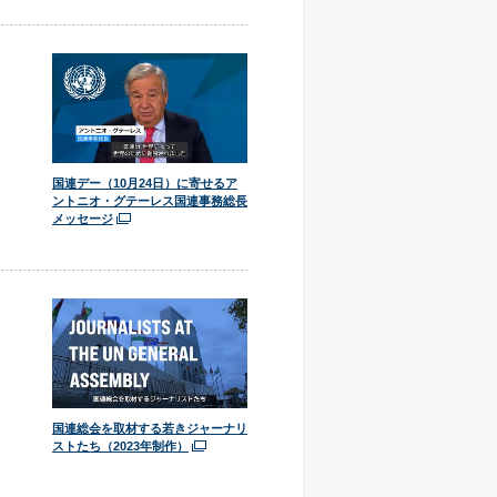
国連デー（10月24日）に寄せるア
ントニオ・グテーレス国連事務総長
メッセージ
国連総会を取材する若きジャーナリ
ストたち（2023年制作）