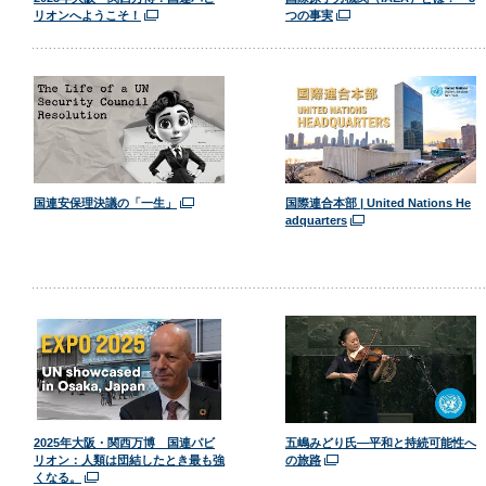
リオンへようこそ！
つの事実
国連安保理決議の「一生」
国際連合本部 | United Nations He
adquarters
2025年大阪・関西万博 国連パビ
五嶋みどり氏―平和と持続可能性へ
リオン：人類は団結したとき最も強
の旅路
くなる。