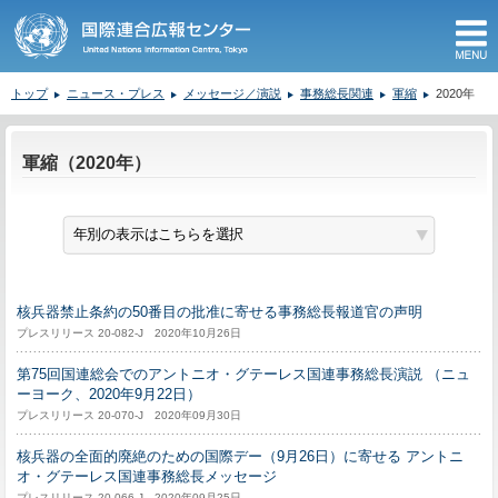
M
トップ
ニュース・プレス
メッセージ／演説
事務総長関連
軍縮
2020年
ここから本文です。
軍縮（2020年）
核兵器禁止条約の50番目の批准に寄せる事務総長報道官の声明
プレスリリース 20-082-J 2020年10月26日
第75回国連総会でのアントニオ・グテーレス国連事務総長演説 （ニュ
ーヨーク、2020年9月22日）
プレスリリース 20-070-J 2020年09月30日
核兵器の全面的廃絶のための国際デー（9月26日）に寄せる アントニ
オ・グテーレス国連事務総長メッセージ
プレスリリース 20-066-J 2020年09月25日