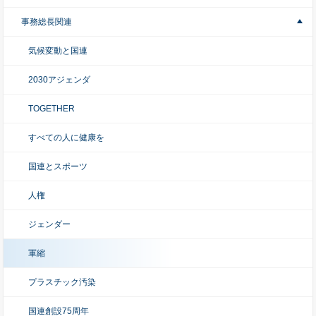
事務総長関連
気候変動と国連
2030アジェンダ
TOGETHER
すべての人に健康を
国連とスポーツ
人権
ジェンダー
軍縮
プラスチック汚染
国連創設75周年