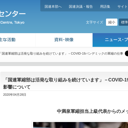
国連本部へ
国連決議・報告
用語集
サイト
縮小
標準
文字サイズ
「国連軍縮部は活発な取り組みを続けています」－COVID-19パンデミックの軍縮の仕事
「国連軍縮部は活発な取り組みを続けています」－COVID-
影響について
2020年04月28日
中満泉軍縮担当上級代表からのメ