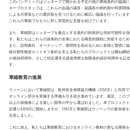
このパンデミックはジュネーブで開かれる予定の他の軍縮条約の協議に
ネーブのスタッフは、これらの会議の議長・副議長や締約国や利害関係
による代替策などの選択肢を見つけるために幅広い協議を行っています
これらの軍縮プロセスに対し実質的な支援を続けています。
また、軍縮部はジュネーブを拠点とする条約の財政的な持続可能性を強
す。私たちはこれらの諸条約の全体にわたる構造的挑戦に対処するため
また、説明責任、オーナシップ、透明性を高めるために各国と緊密に協
核分裂性物資カットオフ条約を支える私たちのプロジェクトは概ね継続
の発効
45
周年、そして特定通常兵器使用禁止制限条約採択
40
周年を記
す。
軍縮教育の進展
ウィーンにおいて軍縮部は、欧州安全保障協力機構（
OSCE
）と共同で
オンライン部分を実施する準備を引き続き進めています。最近、このプログ
以上の候補者による激しい競争の中から選ばれました。本プロジェクト
定通り4月6日に開始しますが、
OSCE
と軍縮部はウィーンでの参加者を
合意しました。
これに加え、私たちは軍縮教育におけるオンライン教材の更なる開発を