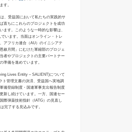
ます。
いては、受益国において私たちの実践的サ
ば直ちにこれらのプロジェクトを成功
います。このような一時的な影響は、
んでいます。当面はオンライン・トレ
、アフリカ連合（
AU
）のイニシアテ
恩赦月間」にむけた軍縮部のプロジェ
当者やプロジェクトの主要パートナー
の準備を進めています。
ving Lives Entity – SALIENT)について
クト管理文書の決済、受益国へ実地調
軍備登録制度・国連軍事支出報告制度
更新し続けています。一方、国連セー
国際弾薬技術指針（
IATG
）の見直し
には完了する見込みです。