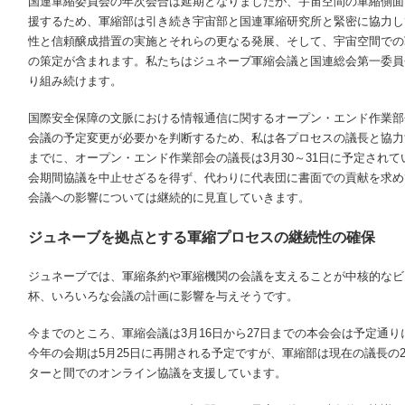
国連軍縮委員会の年次会合は延期となりましたが、宇宙空間の軍縮側面
援するため、軍縮部は引き続き宇宙部と国連軍縮研究所と緊密に協力し
性と信頼醸成措置の実施とそれらの更なる発展、そして、宇宙空間での
の策定が含まれます。私たちはジュネーブ軍縮会議と国連総会第一委員
り組み続けます。
国際安全保障の文脈における情報通信に関するオープン・エンド作業部
会議の予定変更が必要かを判断するため、私は各プロセスの議長と協力
までに、オープン・エンド作業部会の議長は
3
月
30
～
31
日に予定されて
会期間協議を中止せざるを得ず、代わりに代表団に書面での貢献を求め
会議への影響については継続的に見直していきます。
ジュネーブを拠点とする軍縮プロセスの継続性の確保
ジュネーブでは、軍縮条約や軍縮機関の会議を支えることが中核的なビジネ
杯、いろいろな会議の計画に影響を与えそうです。
今までのところ、軍縮会議は
3
月
16
日から
27
日までの本会会は予定通り
今年の会期は
5
月
25
日に再開される予定ですが、軍縮部は現在の議長の
ターと間でのオンライン協議を支援しています。