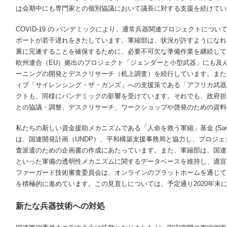
は会期中にも専門家との個別協議において議長に対する支援を続けてい
COVID-19 の パンデミックにより、通常兵器関連プロジェクトにつ
ポートが若干遅れをきたしています。軍縮部は、状況が許すようになれ
裏に完遂することを確保するために、必要不可欠な準備作業を継続して
欧州連合（
EU
）拠出のプロジェクト「ジェンダーと小型武器」にも及
ーニングの開発とデスクリサーチ（机上調査）を続行しています。また
ィブ「サイレンシング・ザ・ガンズ」への支援策である「アフリカ武器
クトも、同様にパンデミックの影響を受けています。それでも、政府担
との協議・調整、デスクリサーチ、ワークショップや啓発のための資料
私たちの新しい資金援助メカニズムである「人命を救う軍縮」基金
(
Sa
は、国連開発計画（
UNDP
）、平和構築支援事務局と協力し、プロジェ
査派遣のための企画書の作成にあたっています。また、軍縮部は、国連
といった軍備の透明性メカニズムに関するデータベースを維持し、適宜
ファーガード技術審査委員会は、オンラインのプラットホームを通じて
を積極的に進めています。この見直しについては、予定通り
2020
年末
新たな兵器技術への対処