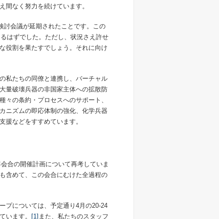
え間なく努力を続けています。
検討会議が延期されたことです。この
なるはずでした。ただし、状況さえ許せ
な役割を果たすでしょう。それに向け
の私たちの同僚と連携し、バーチャル
大量破壊兵器の非国家主体への拡散防
種々の条約・プロセスへのサポート、
カニズムの即応体制の強化、化学兵器
支援などをすすめています。
隔年会合の開催計画について再考していま
も含めて、この会合にむけた全過程の
ープについては、予定通り
4
月の
20-24
ています。
[1]
また、私たちのスタッフ