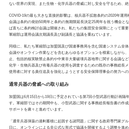
ない世界の実現、また生物・化学兵器の脅威に対し安全を守るため、絶
COVID-19の最も大きな直接的影響は、核兵器不拡散条約の
2020
年運用
会議は条約の発効
50
周年と条約の無期限延長決定
25
周年を祝う機会と
ば直ちに条約検討会議は開催され、私たちの集団安全保障にとって重要
軍縮部は運用会議次期議長及び副議長と協議を重ねています。
同様に、私たち軍縮部は加盟国及び国連事務局を含む国連システム全体
会議やオンライン作業などを含むあらゆるオプションを模索しながら、
止、包括的核実験禁止条約や中東非大量破壊兵器地帯に関する会議など
化学・生物兵器及び有毒兵器の使用を調査するための既存の事務総長メ
使用者に対する責任追及を強化しようとする安全保障理事会の努力への
通常兵器の脅威への取り組み
加盟国は6月15日から19日に予定されている第7回小型武器行動計画
す。軍縮部ではその期間中も、小型武器に関する事務総長報告書の作成
サポートを粛々と進めています。
「通常兵器弾薬の過剰蓄積に起因する諸問題」に関する政府専門家グル
日に、オンラインによる非公式な形式で協議を開催するよう調整を進め