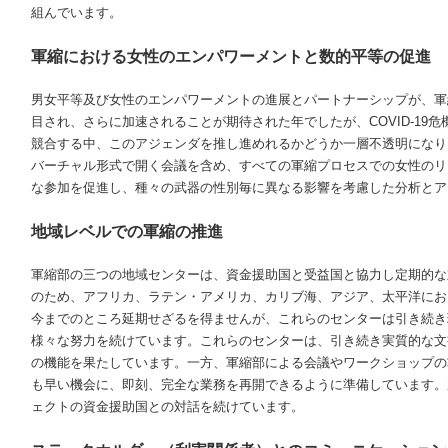
組んでいます。
軍縮における女性のエンパワーメントと数的平等の促進
男女平等及び女性のエンパワーメントの進展とパートナーシップが、軍
目され、さらに加速されることが期待された年でしたが、
COVID-19
危
競合する中、このアジェンダを推し進めれるかどうか一層不透明になり
バーチャル形式で開く会議を含め、すべての軍縮プロセスでの女性のリ
な参加を促進し、種々の武器の性別毎に異なる影響を考慮した分析とア
地域レベルでの軍縮の推進
軍縮部の三つの地域センターは、資金援助国と受益国と協力し定期的な
のため、アフリカ、ラテン・アメリカ、カリブ海、アジア、太平洋にお
今までのところ延期せざるを得ませんが、これらのセンターは引き続き
様々な努力を続けています。これらのセンターは、引き続き実質的な文
の機能を果たしています。一方、軍縮部による会議やワークショップの
も早い機会に、即刻、完全な業務を再開できるように準備しています。
ェクトの資金援助国との対話を続けています。