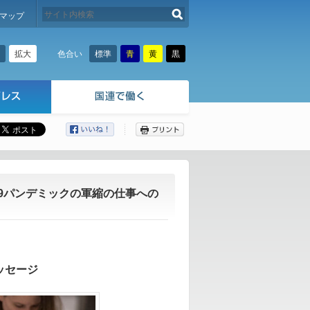
検索する
マップ
拡大
標準
青
黄
黒
色合い
ここから本文です。
19パンデミックの軍縮の仕事への
ッセージ