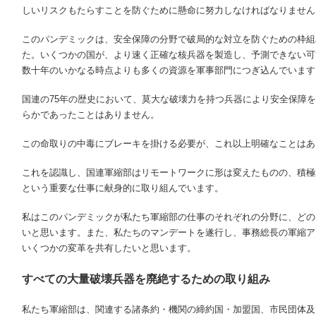
しいリスクもたらすことを防ぐために懸命に努力しなければなりません
このパンデミックは、安全保障の分野で破局的な対立を防ぐための枠組
た。いくつかの国が、より速く正確な核兵器を製造し、予測できない可
数十年のいかなる時点よりも多くの資源を軍事部門につぎ込んでいます
国連の
75
年の歴史において、莫大な破壊力を持つ兵器により安全保障を
らかであったことはありません。
この命取りの中毒にブレーキを掛ける必要が、これ以上明確なことはあ
これを認識し、国連軍縮部はリモートワークに形は変えたものの、積極
という重要な仕事に献身的に取り組んでいます。
私はこのパンデミックが私たち軍縮部の仕事のそれぞれの分野に、どの
いと思います。また、私たちのマンデートを遂行し、事務総長の軍縮ア
いくつかの変革を共有したいと思います。
すべての大量破壊兵器を廃絶するための取り組み
私たち軍縮部は、関連する諸条約・機関の締約国・加盟国、市民団体及