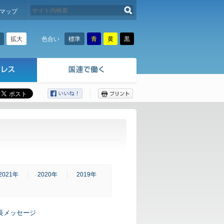
検索する
マップ
拡大
標準
青
黄
黒
色合い
ここから本文です。
2021年
2020年
2019年
長メッセージ