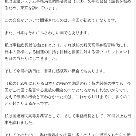
私は国連システム事務局長調整委員会（CEB）の年次会合で議長を務め
るため、東京を訪れています。
この会合がアジアで開催されるのは、今回が初めてとなります。
また、日本はそれにふさわしい国でもあります。
私は事務総長就任後はもとより、それ以前の難民高等弁務官時代にも、
日本の皆様による国連の目指す目標と価値に対する強いコミットメント
を目の当たりにしてきました。
そして今回の訪日は、非常に感慨深い機会でもあります。
（私の）20年にわたる日本との極めて満足の行く協力関係の中でも、今
回がこの国で発言する最後の機会の一つとなるかもしれないからです。
あえて最後の機会と言わなかったのは、これから12月までに、多くのこ
とが起こりえるからです。
私は国連難民高等弁務官として、そして事務総長として、20回以上も日
本を訪れました。
そしてそのたびに、私は世界中の非常に多くの人々に恩恵をもたらす戦