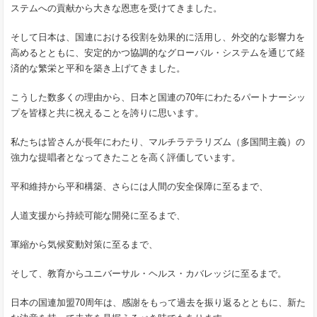
ステムへの貢献から大きな恩恵を受けてきました。
そして日本は、国連における役割を効果的に活用し、外交的な影響力を
高めるとともに、安定的かつ協調的なグローバル・システムを通じて経
済的な繁栄と平和を築き上げてきました。
こうした数多くの理由から、日本と国連の70年にわたるパートナーシッ
プを皆様と共に祝えることを誇りに思います。
私たちは皆さんが長年にわたり、マルチラテラリズム（多国間主義）の
強力な提唱者となってきたことを高く評価しています。
平和維持から平和構築、さらには人間の安全保障に至るまで、
人道支援から持続可能な開発に至るまで、
軍縮から気候変動対策に至るまで、
そして、教育からユニバーサル・ヘルス・カバレッジに至るまで。
日本の国連加盟70周年は、感謝をもって過去を振り返るとともに、新た