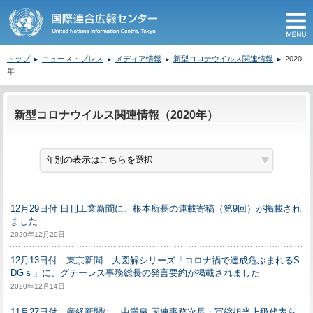
M
トップ
ニュース・プレス
メディア情報
新型コロナウイルス関連情報
2020
年
ここから本文です。
新型コロナウイルス関連情報（2020年）
12月29日付 日刊工業新聞に、根本所長の連載寄稿（第9回）が掲載され
ました
2020年12月29日
12月13日付 東京新聞 大図解シリーズ「コロナ禍で達成危ぶまれるS
DGｓ」に、グテーレス事務総長の発言要約が掲載されました
2020年12月14日
11月27日付 産経新聞に、中満泉 国連事務次長・軍縮担当上級代表ら