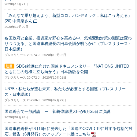
2020年10月21日
「みんなで乗り越えよう、新型コロナパンデミック：私はこう考える」
(20) 中満泉さん
2020年10月09日
各国政府と企業、投資家が野心を高める中、気候変動対策の潮流は変わ
りつつある、と国連事務総長の円卓会議が明らかに（プレスリリース・
日本語訳）
プレスリリース 20-074-J 2020年10月02日
SDGs推進に向けた国連ドキュメンタリー 『NATIONS UNITED
ともにこの危機に立ち向かう』日本語版を公開
プレスリリース 20-072-J 2020年10月01日
UN75：私たちが望む未来、私たちが必要とする国連（プレスリリー
ス・日本語訳）
プレスリリース 20-069-J 2020年09月29日
国連総会で一般討論 ー 菅義偉総理大臣が9月25日に演説
2020年09月28日
国連事務総長が9月16日に発表した「国連のCOVID-19に対する包括的対
応」報告（6月発行）のアップデート版はこちら