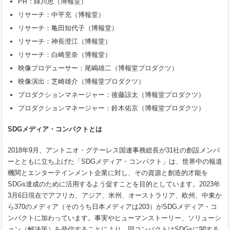
PR：緑川恵（博報堂）
リサーチ：中平充（博報堂）
リサーチ：亀田知代子（博報堂）
リサーチ：神長澄江（博報堂）
リサーチ：白崎里奈（博報堂）
映像プロデューサー：尾嶋雄二（博報堂プロダクツ）
映像演出：芝崎雄介（博報堂プロダクツ）
プロダクションマネージャー：後藤諒太（博報堂プロダクツ）
プロダクションマネージャー：鈴木佑京（博報堂プロダクツ）
SDGメディア・コンパクトとは
2018年9月、アントニオ・グテーレス国連事務総長が31社の創設メンバ
ーとともに立ち上げた「SDGメディア・コンパクト」は、世界中の報道
機関とエンターテインメント企業に対し、その資源と創造的才能を
SDGs達成のために活用するよう促すことを目的としています。2023年
3月6日現在でアフリカ、アジア、米州、オーストラリア、欧州、中東か
ら370のメディア（そのうち日本メディアは203）がSDGメディア・コ
ンパクトに加わっています。事実やヒューマンストーリー、ソリューシ
ョン（解決策）を発信することにより、同コンパクトはSDGsに関する