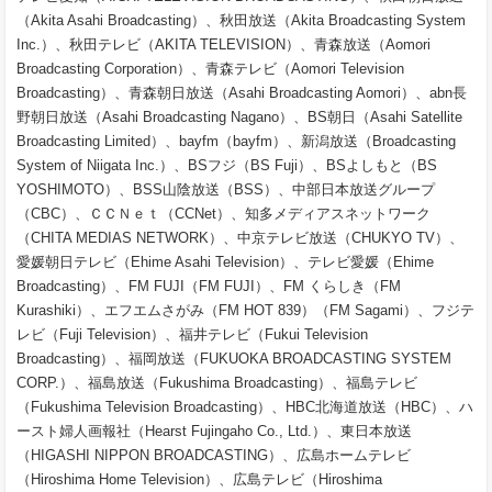
（Akita Asahi Broadcasting）、秋田放送（Akita Broadcasting System
Inc.）、秋田テレビ（AKITA TELEVISION）、青森放送（Aomori
Broadcasting Corporation）、青森テレビ（Aomori Television
Broadcasting）、青森朝日放送（Asahi Broadcasting Aomori）、abn長
野朝日放送（Asahi Broadcasting Nagano）、BS朝日（Asahi Satellite
Broadcasting Limited）、bayfm（bayfm）、新潟放送（Broadcasting
System of Niigata Inc.）、BSフジ（BS Fuji）、BSよしもと（BS
YOSHIMOTO）、BSS山陰放送（BSS）、中部日本放送グループ
（CBC）、ＣＣＮｅｔ（CCNet）、知多メディアスネットワーク
（CHITA MEDIAS NETWORK）、中京テレビ放送（CHUKYO TV）、
愛媛朝日テレビ（Ehime Asahi Television）、テレビ愛媛（Ehime
Broadcasting）、FM FUJI（FM FUJI）、FM くらしき（FM
Kurashiki）、エフエムさがみ（FM HOT 839）（FM Sagami）、フジテ
レビ（Fuji Television）、福井テレビ（Fukui Television
Broadcasting）、福岡放送（FUKUOKA BROADCASTING SYSTEM
CORP.）、福島放送（Fukushima Broadcasting）、福島テレビ
（Fukushima Television Broadcasting）、HBC北海道放送（HBC）、ハ
ースト婦人画報社（Hearst Fujingaho Co., Ltd.）、東日本放送
（HIGASHI NIPPON BROADCASTING）、広島ホームテレビ
（Hiroshima Home Television）、広島テレビ（Hiroshima