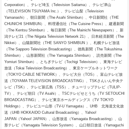
Corporation）、テレビ埼玉（Television Saitama）、テレビ津山
（TELEVISION TSUYAMA Inc.）、テレビ山梨（Television
Yamanashi）、朝日新聞（The Asahi Shimbun）、中日新聞社（THE
CHUNICHI SHIMBUN）、料理通信社（The Cuisine Press）、建通新聞
（The Kentsu Shimbun）、毎日新聞（The Mainichi Newspapers）、新
潟テレビ21（The Niigata Television Network 21）、日本経済新聞（The
Nikkei）、山陽新聞社（THE SANYO SHIMBUN ）、札幌テレビ放送
（The Sapporo Television Broadcasting）、徳島新聞（The Tokushima
Shimbun）、山形新聞社（The Yamagata Shimbun）、読売新聞（The
Yomiuri Shimbun）、とちぎテレビ（Tochigi Television）、東海テレビ
放送（Tokai Television Broadcasting）、東京ケーブルネットワーク
（TOKYO CABLE NETWORK）、テレビ大分（TOS）、富山テレビ放
送（TOYAMA TELEVISION BROADCASTING）、TSKさんいん中央テ
レビ（TSK）、テレビ新広島（TSS）、チューリップテレビ（TULIP-
TV）、テレビ朝日（TV Asahi）、TSCテレビせとうち（TV SETOUCHI
BROADCASTING）、テレビ東京ホールディングス（TV TOKYO
Holdings）、テレビユー山形（TV-U Yamagata）、UHB 北海道文化放
送（UHB HOKKAIDO Cultural Broadcasting）、Yahoo!
JAPAN（Yahoo! JAPAN）、山形放送（Yamagata Broadcasting）、山
形テレビ（Yamagata Television System）、山口朝日放送（Yamaguchi