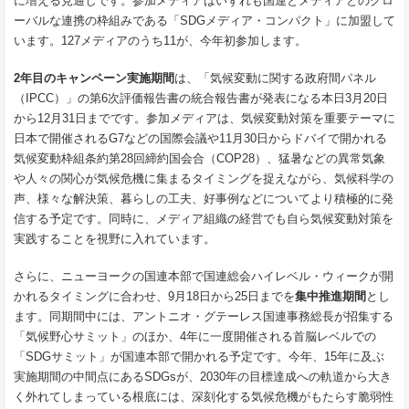
に増える見通しです。参加メディアはいずれも国連とメディアとのグロ
ーバルな連携の枠組みである「SDGメディア・コンパクト」に加盟して
います。127メディアのうち11が、今年初参加します。
2年目のキャンペーン実施期間
は、「気候変動に関する政府間パネル
（IPCC）」の第6次評価報告書の統合報告書が発表になる本日3月20日
から12月31日までです。参加メディアは、気候変動対策を重要テーマに
日本で開催されるG7などの国際会議や11月30日からドバイで開かれる
気候変動枠組条約第28回締約国会合（COP28）、猛暑などの異常気象
や人々の関心が気候危機に集まるタイミングを捉えながら、気候科学の
声、様々な解決策、暮らしの工夫、好事例などについてより積極的に発
信する予定です。同時に、メディア組織の経営でも自ら気候変動対策を
実践することを視野に入れています。
さらに、ニューヨークの国連本部で国連総会ハイレベル・ウィークが開
かれるタイミングに合わせ、9月18日から25日までを
集中推進期間
とし
ます。同期間中には、アントニオ・グテーレス国連事務総長が招集する
「気候野心サミット」のほか、4年に一度開催される首脳レベルでの
「SDGサミット」が国連本部で開かれる予定です。今年、15年に及ぶ
実施期間の中間点にあるSDGsが、2030年の目標達成への軌道から大き
く外れてしまっている根底には、深刻化する気候危機がもたらす脆弱性