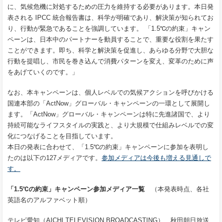
に、気候危機に対処するための圧力を維持する必要があります。本日発
表される IPCC 統合報告書は、科学が明確であり、解決策が知られてお
り、行動が緊急であることを強調しています。 「1.5℃の約束」キャン
ペーンは、日本中のパートナーを動員することで、重要な役割を果たす
ことができます。即ち、科学と解決策を促進し、あらゆる分野で大胆な
行動を提唱し、市民を巻き込んで消費パターンを変え、変革のために声
をあげていくのです。」
なお、本キャンペーンは、個人レベルでの気候アクションを呼びかける
国連本部の「ActNow」グローバル・キャンペーンの一環として展開し
ます。「ActNow」グローバル・キャンペーンは特に先進諸国で、より
持続可能なライフスタイルの実践と、より大規模で仕組みレベルでの変
化につなげることを目指しています。
本日の発表に合わせて、「1.5℃の約束」キャンペーンに参加を表明し
たのは以下の127メディアです。
参加メディアは今後も増える見通しで
す。
「1.5℃の約束」キャンペーン参加メディア一覧
（本発表時点、各社
英語名のアルファベット順）
テレビ愛知（AICHI TELEVISION BROADCASTING）、秋田朝日放送