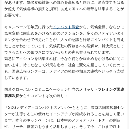
があります。気候変動対策への野心を高めると同時に、適応能力をはる
か超えて気候危機の損失と損害にあえぐ国々への連帯を結集することが
必要です。
キャンペーン初年度に行った
インパクト調査
から、気候危機、ならびに
気候変動に歯止めをかけるためのアクションを、多くのメディアがタイ
ミングを合わせて伝えたことが、人々の意識と行動にインパクトを与え
たことがわかっています。気候変動の深刻さへの理解や、解決策として
できることへの気づきにつながったとの声も寄せられています。
緊急にアクションを結集すれば、今なら何とか歯止めをかけるのに間に
合います。待ったなしで対策を進め、社会に変化を起こしていくために
も、国連広報センターは、メディアの発信や相互の連携をいっそう支援
していきます。
国連グローバル・コミュニケーション担当の
メリッサ・フレミング国連
事務次長
からのコメントは次の通り：
「SDGメディア・コンパクトのメンバーとともに、東京の国連広報セン
ターが主導するこの優れたイニシアチブが継続されることを嬉しく思い
ます。昨年のキャンペーンは、日本中のメディア・パートナーの創造
性、リーチ、影響力をうまく活用しました。そして今、これまで以上