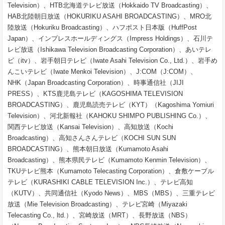
Television）、HTB北海道テレビ放送（Hokkaido TV Broadcasting）、
HAB北陸朝日放送（HOKURIKU ASAHI BROADCASTING）、MRO北
陸放送（Hokuriku Broadcasting）、ハフポスト日本版（HuffPost
Japan）、インプレスホールディングス（Impress Holdings）、石川テ
レビ放送（Ishikawa Television Broadcasting Corporation）、あいテレ
ビ（itv）、岩手朝日テレビ（Iwate Asahi Television Co., Ltd.）、岩手め
んこいテレビ（Iwate Menkoi Television）、J:COM（J:COM）、
NHK（Japan Broadcasting Corporation）、時事通信社（JIJI
PRESS）、KTS鹿児島テレビ（KAGOSHIMA TELEVISION
BROADCASTING）、鹿児島読売テレビ（KYT）（Kagoshima Yomiuri
Television）、河北新報社（KAHOKU SHIMPO PUBLISHING Co.）、
関西テレビ放送（Kansai Television）、高知放送（Kochi
Broadcasting）、高知さんさんテレビ（KOCHI SUN SUN
BROADCASTING）、熊本朝日放送（Kumamoto Asahi
Broadcasting）、熊本県民テレビ（Kumamoto Kenmin Television）、
TKUテレビ熊本（Kumamoto Telecasting Corporation）、倉敷ケーブル
テレビ（KURASHIKI CABLE TELEVISION Inc.）、テレビ高知
（KUTV）、共同通信社（Kyodo News）、MBS（MBS）、三重テレビ
放送（Mie Television Broadcasting）、テレビ宮崎（Miyazaki
Telecasting Co., ltd.）、宮崎放送（MRT）、長野放送（NBS）