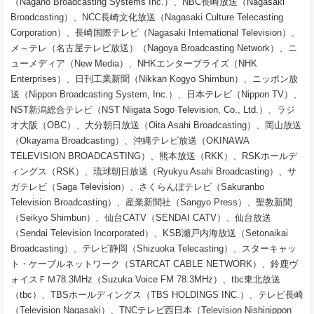
（Nagano Broadcasting Systems Inc.）、NBC長崎放送（Nagasaki
Broadcasting）、NCC長崎文化放送（Nagasaki Culture Telecasting
Corporation）、長崎国際テレビ（Nagasaki International Television）、
メ～テレ（名古屋テレビ放送）（Nagoya Broadcasting Network）、ニ
ューメディア（New Media）、NHKエンタープライズ（NHK
Enterprises）、日刊工業新聞（Nikkan Kogyo Shimbun）、ニッポン放
送（Nippon Broadcasting System, Inc.）、日本テレビ（Nippon TV）、
NST新潟総合テレビ（NST Niigata Sogo Television, Co., Ltd.）、ラジ
オ大阪（OBC）、大分朝日放送（Oita Asahi Broadcasting）、岡山放送
（Okayama Broadcasting）、沖縄テレビ放送（OKINAWA
TELEVISION BROADCASTING）、熊本放送（RKK）、RSKホールデ
ィングス（RSK）、琉球朝日放送（Ryukyu Asahi Broadcasting）、サ
ガテレビ（Saga Television）、さくらんぼテレビ（Sakuranbo
Television Broadcasting）、産業新聞社（Sangyo Press）、聖教新聞
（Seikyo Shimbun）、仙台CATV（SENDAI CATV）、仙台放送
（Sendai Television Incorporated）、KSB瀬戸内海放送（Setonaikai
Broadcasting）、テレビ静岡（Shizuoka Telecasting）、スターキャッ
ト・ケーブルネットワーク（STARCAT CABLE NETWORK）、鈴鹿ヴ
ォイスＦＭ78.3MHz（Suzuka Voice FM 78.3MHz）、tbc東北放送
（tbc）、TBSホールディングス（TBS HOLDINGS INC.）、テレビ長崎
（Television Nagasaki）、TNCテレビ西日本（Television Nishinippon