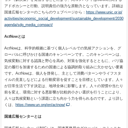
アドボカシーと行動、説明責任の強力な原動力となっています。詳細は
国連広報センターのこちらのウェブページから：
https://www.unic.or.jp/
activities/economic_social_development/sustainable_development/2030
agenda/sdg_media_compact/
ActNowとは
ActNowは、科学的根拠に基づく個人レベルでの気候アクションを、グ
ローバルに呼びかける国連のキャンペーンです。このキャンペーンは、
気候変動に対する認識と野心を高め、対策を強化するとともに、パリ協
定の履行を加速するための国連による協調的取り組みに欠かせない要素
です。ActNowは、個人を啓発し、主として消費パターンやライフスタ
イルの見直しなどによる行動変容を促すことを目標としています。人々
が日常生活で下す決定は、地球全体に影響します。人々の習慣や当たり
前を変え、環境に対する悪影響が比較的小さい選択を行うことにより、
人々は気候変動という課題に立ち向かう力を得られるのです。より詳し
くは、
https://www.un.org/en/actnow/
.
国連広報センターとは