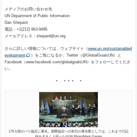
メディアのお問い合わせ先
UN Department of Public Information
Dan Shepard
電話：+1(212) 963-9495
メールアドレス：shepard@un.org
さらに詳しい情報については、ウェブサイト（
www.un.org/sustainabled
evelopment
）をご覧になるか、Twitter（@GlobalGoalsUN）と
Facebook（www.facebook.com/globalgoalsUN）をフォローしてくださ
い。
＊ ＊＊＊ ＊
175カ国がパリ協定に署名。国際協定への初日の署名数としては、これまでの記
録を大きく上回った©UN Photo/Mark Garten