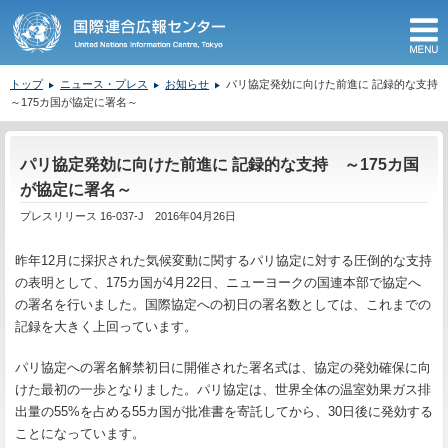
M
トップ
ニュース・プレス
お知らせ
パリ協定発効に向けた前進に 記録的な支持
～175カ国が協定に署名～
ここから本文です。
パリ協定発効に向けた前進に 記録的な支持 ～175カ国
が協定に署名～
プレスリリース 16-037-J 2016年04月26日
昨年12月に採択された気候変動に関するパリ協定に対する圧倒的な支持
の表明として、175カ国が4月22日、ニューヨークの国連本部で協定へ
の署名を行いました。国際協定への初日の署名数としては、これまでの
記録を大きく上回っています。
パリ協定への署名解禁初日に開催された署名式は、協定の発効確保に向
けた最初の一歩となりました。パリ協定は、世界全体の温室効果ガス排
出量の55%を占める55カ国が批准書を寄託してから、30日後に発効する
ことになっています。