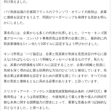
付け加えました。
パリ気候会議の主催国フランスのフランソワ・オランド大統領は、炭素
に価格を設定するうえで、同国がリーダーシップを発揮する意欲を明ら
かにしました。
署名式には、企業からも多くの代表が出席しました。リーセ・キンゴ国
連グローバル・コンパクト事務所長は全世界の企業に対し、最終的に内
部炭素価格を1トン当たり100ドルに設定するよう呼びかけました。
キンゴ所長は「パリ協定は、企業と投資家が気候を意思決定の中心に据
えなければならないという明確なメッセージを送るものです。私たち
は、炭素の内部価格を100ドルに設定することが、企業の戦略と投資に
気候を深く埋め込む最も効果的な方法のひとつだと確信しています。先
進企業は炭素価格を設定するための措置を講じていますが、すべての企
業が意欲と価格をともに高める必要があります」と語っています。
クリスティアーナ・フィゲレス国連気候変動枠組み条約（UNFCCC）事
務局長は「きょうは気候変動と、今後地球上で暮らす数十億人の持続可
能な未来に関する国際協力の歴史にとって、重要な意義を持つ記録的な
日となりました」と述べました。