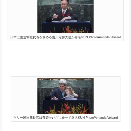
日本は国連常駐代表を務める吉川元偉大使が署名©UN Photo/Amanda Voisard
ケリー米国務長官は孫娘をひざに乗せて署名©UN Photo/Amanda Voisard