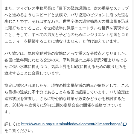
また、フィゲレス事務局長は「目下の緊急課題は、次の重要なステップ
へと進めるようなスピードと規模で、パリ協定のビジョンに沿った道を
歩むことです。それはすなわち、世界全体の温室効果ガス排出量を迅速
に頭打ちとすること、今世紀後半に気候ニュートラルな世界を実現する
こと、そして、すべての男女と子どものためにレジリエントな国とコミ
ュニティーを構築することに他なりません」と付け加えています。
パリ協定は、気候変動対策の実施にとって重大な分岐点となりました。
各国は数年間にわたる交渉の末、平均気温の上昇を摂氏2度よりもはる
かに低い水準に抑えつつ、気温上昇を1.5度に抑えるための取り組みを
追求することに合意しています。
協定は採択されましたが、現在の排出量削減の約束が依然として、これ
ら目標の達成に不十分であることを各国は認識しています。パリ協定は
進捗状況を審査し、さらに野心的な対策が必要かどうかを検討するた
め、2018年を皮切りに5年に1回の定期会合の開催を義務づけていま
す。
詳しくは
http://www.un.org/sustainabledevelopment/climatechange/
をご覧ください。