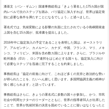
潘基文（パン・ギムン）国連事務総長は「きょう署名した175カ国が国
内レベルで次のステップを踏み、パリ協定に加入すれば、世界は協定発
効に必要な条件を満たすことになるでしょう」と述べました。
署名式では、気候変動による影響の矢面に立たされている小島嶼開発途
上国を含む15カ国が、批准書を提出しました。
2016年中に協定加入の予定であることを表明した国は、オーストラリ
ア、アルゼンチン、カメルーン、カナダ、中国、フランス、マリ、メキ
シコ、フィリピン、米国を含め数カ国に上ります。さらに、ブラジルや
欧州連合（EU）、ロシア連邦をはじめとする国々も、協定加入に向け
て必要なステップを迅速に完了することを約束しました。
事務総長は「協定の前進に向けて、これほど多くの支持と政治的な勢い
が得られたことを、たいへん嬉しく思います。多国間協調主義の精神が
強く感じられます」と語っています。
事務総長はさらに、きょうの署名式に多数の国々が参加し、かつ、市民
社会や民間セクターのリーダーとともに、世界の指導者55人が出席した
ことで、世界が気候対策の決意を固めていることに疑いはなくなったと