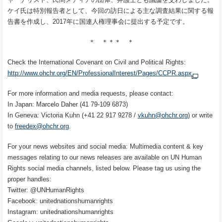
ケイ氏は特別報告者として、今回の訪日による主な調査結果に関する報
告書を作成し、2017年に国連人権理事会に提出する予定です。
＊ ＊＊＊ ＊
Check the International Covenant on Civil and Political Rights:
http://www.ohchr.org/EN/ProfessionalInterest/Pages/CCPR.aspx
For more information and media requests, please contact:
In Japan: Marcelo Daher (41 79-109 6873)
In Geneva: Victoria Kuhn (+41 22 917 9278 /
vkuhn@ohchr.org
) or write
to
freedex@ohchr.org
.
For your news websites and social media: Multimedia content & key
messages relating to our news releases are available on UN Human
Rights social media channels, listed below. Please tag us using the
proper handles:
Twitter: @UNHumanRights
Facebook: unitednationshumanrights
Instagram: unitednationshumanrights