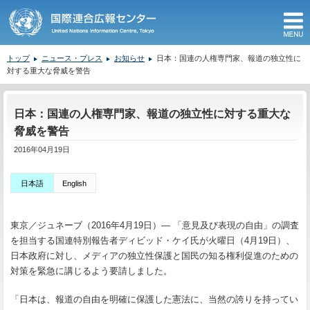
M
トップ
ニュース・プレス
お知らせ
日本：国連の人権専門家、報道の独立性に
対する重大な脅威を警告
ここから本文です。
日本：国連の人権専門家、報道の独立性に対する重大な
脅威を警告
2016年04月19日
日本語
English
東京／ジュネーブ（2016年4月19日）― 「意見及び表現の自由」の調査
を担当する国連特別報告者ディビッド・ケイ氏が火曜日（4月19日）、
日本政府に対し、メディアの独立性保護と国民の知る権利促進のための
対策を緊急に講じるよう要請しました。
「日本は、報道の自由を明確に保護した憲法に、当然の誇りを持ってい