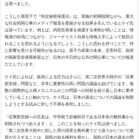
は述べました。
こうした環境下で『特定秘密保護法』は、実施の初期段階ながら、重大
な社会的関心事のメディア報道を委縮させる効果を生んでいるとケイ氏
は述べています。例えば、内部告発者を保護する体制が弱いことは、情
報源の枯渇につながり、ジャーナリスト自身も情報入手によって処罰さ
れることを恐れるようになるでしょう。こうした恐れを持つことで、特
に影響を受ける可能性があるのは、原子力産業の未来、災害対応、政府
の国家安全保障政策など、日本の今日的な公共の関心事についての報道
だとしています。
ケイ氏によれば、政府による圧力はさらに、第二次世界大戦中の「従軍
慰安婦」問題など、非常に重要性の高い問題の議論も妨げています。複
数の国際的な人権メカニズムがこの問題への対処を繰り返し日本に要求
していることに触れつつ、ケイ氏は、日本の過去についての議論を制限
しようとする試みに対して不満を表明しました。
「従軍慰安婦への言及は、中学校で必修科目である日本史の教科書から
削除されつつあります」と、このことを知ったケイ氏は述べました。
「第二次世界大戦中に犯した罪の現実を教科書でどう扱うかについて政
府が介入することは、国民の知る権利を脅かし、国民が日本の過去の問