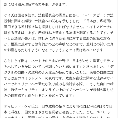
題に取り組み理解する力を低下させます」
ケイ氏は国会を訪れ、法務委員会の委員と面会し、ヘイトスピーチの法
規制に関する継続中の議論への関心を示しました。「日本は、広範囲に
適用できる差別禁止法を採択しなければなりません。ヘイトスピーチに
対する答えは、まず、差別行為を禁止する法律を制定することです。そ
うした法律が整えば、憎しみに満ちた表現に対する政府の広範な対応
が、憎悪に反対する教育的かつ公の声明などの形で、差別との闘いに真
の影響をもたらすようになるでしょう」とケイ氏は述べています。
さらにケイ氏は「ネット上の自由の分野で、日本がいかに重要なモデル
を示しているかについても強調したいと思います」と述べました。「デ
ジタルの自由への政府の介入度合が極めて低いことは、表現の自由に対
する政府のコミットメントの表れです。政府が盗聴に関する法律やサイ
バーセキュリティへの新たな取り組みを検討する際、こうした自由の精
神、通信セキュリティ、オンライン上のイノベーションが規制の取り組
みの最前線でも保たれることを願っています」
ディビッド・ケイ氏は、日本政府の招きにより4月12日から19日まで日
本に滞在し、国のさまざまな当局者と会談しました。また、NGO、ジ
ャーナリスト、民間メディアの団体、弁護士とも議論を交わしました。