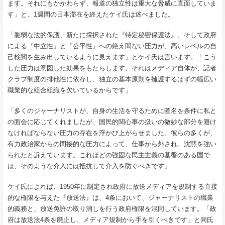
ます。それにもかかわらず、報道の独立性は重大な脅威に直面していま
す」と、1週間の日本滞在を終えたケイ氏は述べました。
「脆弱な法的保護、新たに採択された『特定秘密保護法』、そして政府
による『中立性』と『公平性』への絶え間ない圧力が、高いレベルの自
己検閲を生み出しているように見えます」とケイ氏は言います。「こう
した圧力は意図した効果をもたらします。それはメディア自体が、記者
クラブ制度の排他性に依存し、独立の基本原則を擁護するはずの幅広い
職業的な組合組織を欠いているからです」
「多くのジャーナリストが、自身の生活を守るために匿名を条件に私と
の面会に応じてくれましたが、国民的関心事の扱いの微妙な部分を避け
なければならない圧力の存在を浮かび上がらせました。彼らの多くが、
有力政治家からの間接的な圧力によって、仕事から外され、沈黙を強い
られたと訴えています。これほどの強固な民主主義の基盤のある国で
は、そのような介入には抵抗して介入を防ぐべきです」
ケイ氏によれば、1950年に制定され政府に放送メディアを規制する直接
的な権限を与えた『放送法』は、4条において、ジャーナリストの職業
的義務と、放送免許の取り消しを行う政府権限を混同しています。「政
府は放送法4条を廃止し、メディア規制から手を引くべきです」と同氏